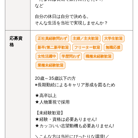
など
自分の休日は自分で決める。
そんな生活を当社で実現しませんか？
応募資
正社員経験問わず
主婦／主夫歓迎
大学生歓迎
格
新卒/第二新卒歓迎
フリーター歓迎
無職応援
女性活躍中
学歴問わず
職種未経験歓迎
業種未経験歓迎
20歳～35歳以下の方
※長期勤続によるキャリア形成を図るため
★高卒以上
★人物重視で採用
【未経験歓迎】
★経験・資格は必要ありません!
★カッコいい志望動機も必要ありません!
＼こんな方は当社にぴったりな環境!／