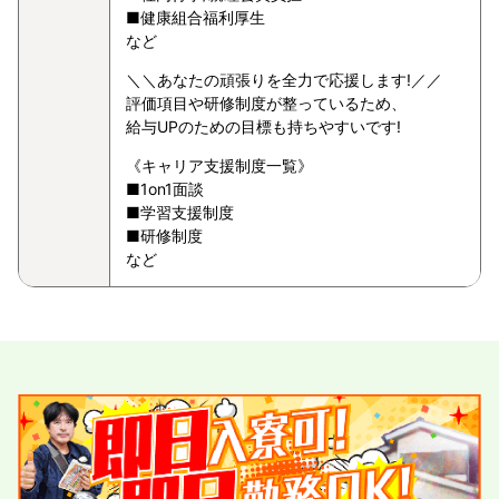
■健康組合福利厚生
など
＼＼あなたの頑張りを全力で応援します!／／
評価項目や研修制度が整っているため、
給与UPのための目標も持ちやすいです!
《キャリア支援制度一覧》
■1on1面談
■学習支援制度
■研修制度
など