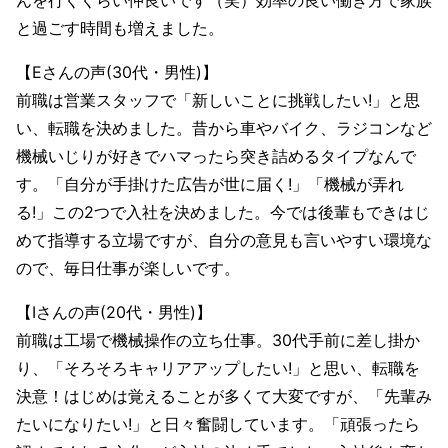
んを行くくらい仲良いです（笑）効率の良い働き方で家族
と過ごす時間も増えました。
【Eさんの声(30代・男性)】
前職は営業スタッフで「新しいことに挑戦したい!」と思
い、転職を決めました。昔から車やバイク、ラジコンなど
機械いじりが好きでハマったら突き詰めるタイプなんで
す。「自分が手掛けた広告が世に届く!」「機械が弄れ
る!」この2つで入社を決めました。今では後輩もできはじ
めて指導する立場ですが、自分の意見も言いやすい環境な
ので、毎日仕事が楽しいです。
【Iさんの声(20代・男性)】
前職は工場で機械操作の立ち仕事。30代手前に差し掛か
り、「そろそろキャリアアップしたい!」と思い、転職を
決意！はじめは覚えることが多くて大変ですが、「先輩み
たいになりたい!」と日々奮闘しています。「頑張ったら