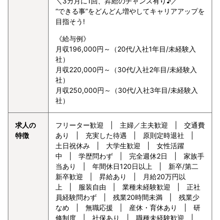
＼3カ月に1回、昇給のチャンス有り♪／
“できる事”をどんどん増やしてキャリアアップを
目指そう!
《給与例》
月収196,000円～（20代/入社1年目/未経験入
社）
月収220,000円～（30代/入社2年目/未経験入
社）
月収250,000円～（30代/入社3年目/未経験入
社）
求人の
フリーター歓迎 | 主婦／主夫歓迎 | 交通費
特徴
あり | 充実した待遇 | 原則定時退社 |
土日祝休み | 大学生歓迎 | 女性活躍
中 | 学歴問わず | 完全週休2日 | 家族手
当あり | 年間休日120日以上 | 新卒/第二
新卒歓迎 | 昇給あり | 月給20万円以
上 | 服装自由 | 業種未経験歓迎 | 正社
員経験問わず | 残業20時間未満 | 残業少
なめ | 無職応援 | 産休・育休あり | 研
修制度 | 社保あり | 職種未経験歓迎 |