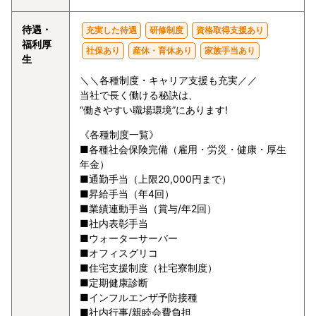
待遇・
充実した待遇
研修制度
資格取得支援あり
福利厚
社保あり
産休・育休あり
家族手当あり
生
＼＼各種制度・キャリア支援も充実／／
当社で長く働ける秘訣は、
“働きやすい職場環境”にあります!
《各種制度一覧》
■各種社会保険完備（雇用・労災・健康・厚生
年金）
■通勤手当（上限20,000円まで）
■昇給手当（年4回）
■業績連動手当（賞与/年2回）
■社内表彰手当
■ウォーターサーバー
■オフィスグリコ
■住宅支援制度（社宅寮制度）
■定期健康診断
■インフルエンザ予防接種
■社内行事/親睦会費負担