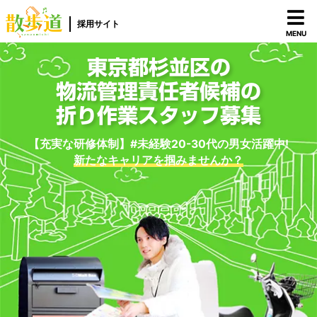
採用サイト
MENU
東京都杉並区の
物流管理責任者候補の
折り作業スタッフ募集
【充実な研修体制】#未経験20-30代の男女活躍中!
新たなキャリアを掴みませんか？