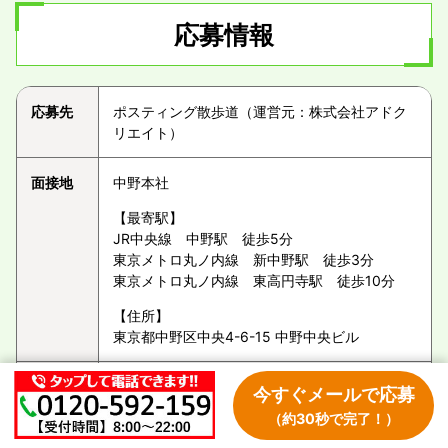
応募情報
応募先
ポスティング散歩道（運営元：株式会社アドク
リエイト）
面接地
中野本社
【最寄駅】
JR中央線 中野駅 徒歩5分
東京メトロ丸ノ内線 新中野駅 徒歩3分
東京メトロ丸ノ内線 東高円寺駅 徒歩10分
【住所】
東京都中野区中央4-6-15 中野中央ビル
応募方
＜ステップ1＞
今すぐメールで応募
法
メールフォーム又はお電話にて気軽にご応募下
（約30秒で完了！）
さい！書類選考後、担当者より面接日をご案内