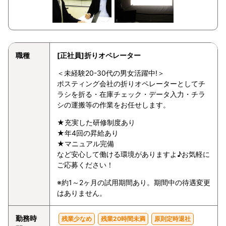
職種
[正社員]折りオペレーター
＜未経験20-30代の男女活躍中!＞
ポスティング会社の折りオペレーターとしてチ
ラシを折る・在庫チェック・データ入力・チラ
シの運搬等の作業をお任せします。
★充実した研修制度あり
★年4回の昇給あり
★マニュアル完備
など安心して働ける環境がありますよ♪お気軽に
ご応募ください！
※約1～2ヶ月の試用期間あり。期間中の待遇変更
はありません。
勤務時
残業少なめ
残業20時間未満
原則定時退社