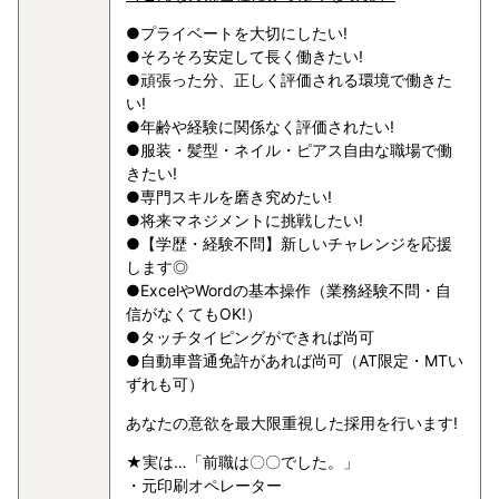
●プライベートを大切にしたい!
●そろそろ安定して長く働きたい!
●頑張った分、正しく評価される環境で働きた
い!
●年齢や経験に関係なく評価されたい!
●服装・髪型・ネイル・ピアス自由な職場で働
きたい!
●専門スキルを磨き究めたい!
●将来マネジメントに挑戦したい!
●【学歴・経験不問】新しいチャレンジを応援
します◎
●ExcelやWordの基本操作（業務経験不問・自
信がなくてもOK!）
●タッチタイピングができれば尚可
●自動車普通免許があれば尚可（AT限定・MTい
ずれも可）
あなたの意欲を最大限重視した採用を行います!
★実は…「前職は〇〇でした。」
・元印刷オペレーター