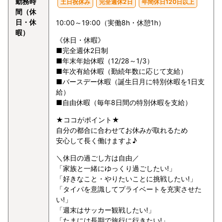
勤務時
土日祝休み
完全週休2日
年間休日120日以上
間（休
日・休
10:00～19:00（実働8h・休憩1h）
暇）
《休日・休暇》
■完全週休2日制
■年末年始休暇（12/28～1/3）
■年次有給休暇（勤続年数に応じて支給）
■バースデー休暇（誕生日月に特別休暇を1日支
給）
■自由休暇（毎年8日間の特別休暇を支給）
★ココがポイント★
自分の都合に合わせてお休みが取れるため
安心して長く働けますよ♪
＼休日の過ごし方は自由／
「家族と一緒にゆっくり過ごしたい!」
「好きなこと・やりたいことに挑戦したい!」
「タイパを意識してプライベートを充実させた
い!」
「週末はサッカー観戦したい!」
「たまには長期で旅行に行きたい!」