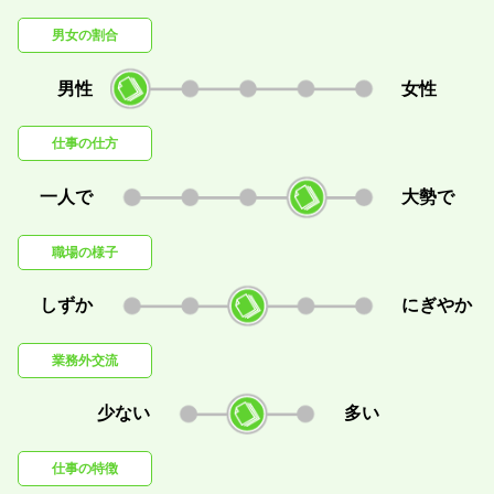
男女の割合
男性
女性
仕事の仕方
一人で
大勢で
職場の様子
しずか
にぎやか
業務外交流
少ない
多い
仕事の特徴