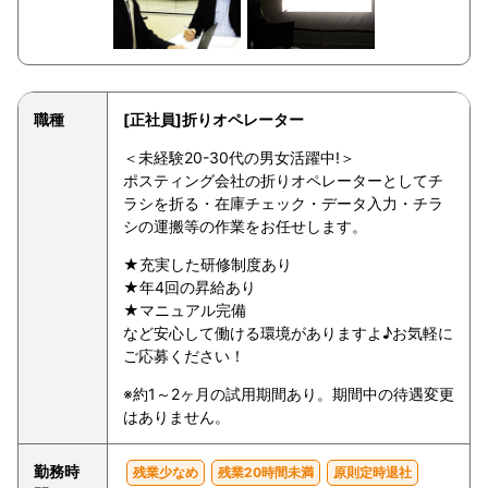
職種
[正社員]折りオペレーター
＜未経験20-30代の男女活躍中!＞
ポスティング会社の折りオペレーターとしてチ
ラシを折る・在庫チェック・データ入力・チラ
シの運搬等の作業をお任せします。
★充実した研修制度あり
★年4回の昇給あり
★マニュアル完備
など安心して働ける環境がありますよ♪お気軽に
ご応募ください！
※約1～2ヶ月の試用期間あり。期間中の待遇変更
はありません。
勤務時
残業少なめ
残業20時間未満
原則定時退社