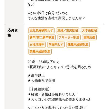
など
自分の休日は自分で決める。
そんな生活を当社で実現しませんか？
応募資
正社員経験問わず
主婦／主夫歓迎
大学生歓迎
格
新卒/第二新卒歓迎
フリーター歓迎
無職応援
女性活躍中
学歴問わず
職種未経験歓迎
業種未経験歓迎
20歳～35歳以下の方
※長期勤続によるキャリア形成を図るため
★高卒以上
★人物重視で採用
【未経験歓迎】
★経験・資格は必要ありません!
★カッコいい志望動機も必要ありません!
＼こんな方は当社にぴったりな環境!／