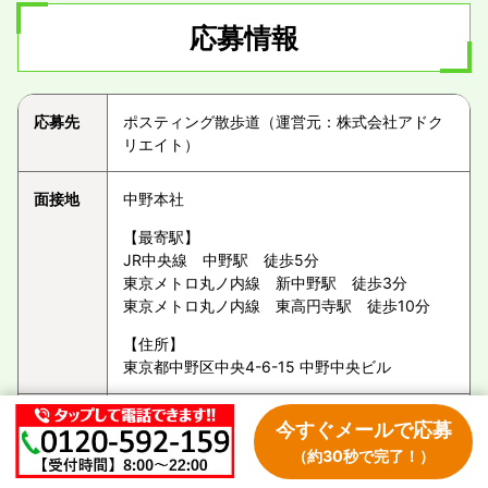
応募情報
応募先
ポスティング散歩道（運営元：株式会社アドク
リエイト）
面接地
中野本社
【最寄駅】
JR中央線 中野駅 徒歩5分
東京メトロ丸ノ内線 新中野駅 徒歩3分
東京メトロ丸ノ内線 東高円寺駅 徒歩10分
【住所】
東京都中野区中央4-6-15 中野中央ビル
応募方
＜ステップ1＞
今すぐメールで応募
法
メールフォーム又はお電話にて気軽にご応募下
（約30秒で完了！）
さい！書類選考後、担当者より面接日をご案内