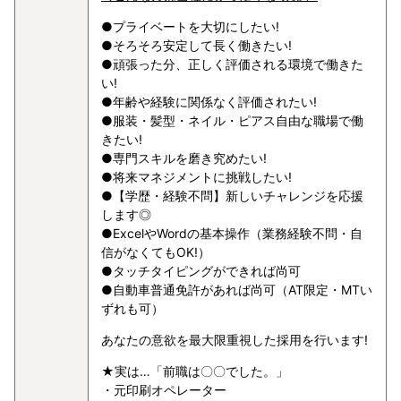
●プライベートを大切にしたい!
●そろそろ安定して長く働きたい!
●頑張った分、正しく評価される環境で働きた
い!
●年齢や経験に関係なく評価されたい!
●服装・髪型・ネイル・ピアス自由な職場で働
きたい!
●専門スキルを磨き究めたい!
●将来マネジメントに挑戦したい!
●【学歴・経験不問】新しいチャレンジを応援
します◎
●ExcelやWordの基本操作（業務経験不問・自
信がなくてもOK!）
●タッチタイピングができれば尚可
●自動車普通免許があれば尚可（AT限定・MTい
ずれも可）
あなたの意欲を最大限重視した採用を行います!
★実は…「前職は〇〇でした。」
・元印刷オペレーター