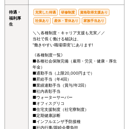
待遇・
充実した待遇
研修制度
資格取得支援あり
福利厚
社保あり
産休・育休あり
家族手当あり
生
＼＼各種制度・キャリア支援も充実／／
当社で長く働ける秘訣は、
“働きやすい職場環境”にあります!
《各種制度一覧》
■各種社会保険完備（雇用・労災・健康・厚生
年金）
■通勤手当（上限20,000円まで）
■昇給手当（年4回）
■業績連動手当（賞与/年2回）
■社内表彰手当
■ウォーターサーバー
■オフィスグリコ
■住宅支援制度（社宅寮制度）
■定期健康診断
■インフルエンザ予防接種
■社内行事/親睦会費負担