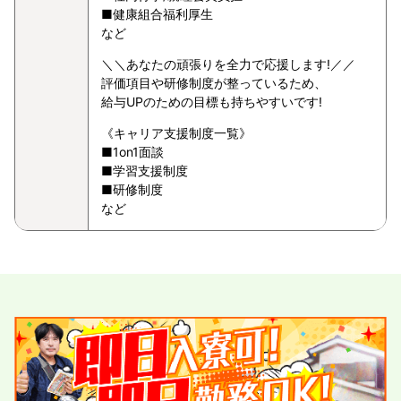
■健康組合福利厚生
など
＼＼あなたの頑張りを全力で応援します!／／
評価項目や研修制度が整っているため、
給与UPのための目標も持ちやすいです!
《キャリア支援制度一覧》
■1on1面談
■学習支援制度
■研修制度
など