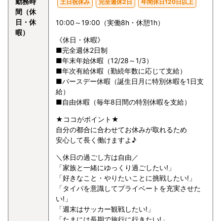
勤務時
土日祝休み
完全週休2日
年間休日120日以上
間（休
日・休
10:00～19:00（実働8h・休憩1h）
暇）
《休日・休暇》
■完全週休2日制
■年末年始休暇（12/28～1/3）
■年次有給休暇（勤続年数に応じて支給）
■バースデー休暇（誕生日月に特別休暇を1日支
給）
■自由休暇（毎年8日間の特別休暇を支給）
★ココがポイント★
自分の都合に合わせてお休みが取れるため
安心して長く働けますよ♪
＼休日の過ごし方は自由／
「家族と一緒にゆっくり過ごしたい!」
「好きなこと・やりたいことに挑戦したい!」
「タイパを意識してプライベートを充実させた
い!」
「週末はサッカー観戦したい!」
「たまには長期で旅行に行きたい!」