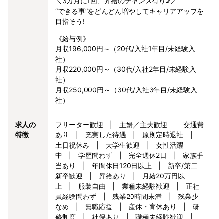
＼3カ月に1回、昇給のチャンス有り♪／
“できる事”をどんどん増やしてキャリアアップを
目指そう!
《給与例》
月収196,000円～（20代/入社1年目/未経験入
社）
月収220,000円～（30代/入社2年目/未経験入
社）
月収250,000円～（30代/入社3年目/未経験入
社）
求人の
フリーター歓迎 | 主婦／主夫歓迎 | 交通費
特徴
あり | 充実した待遇 | 原則定時退社 |
土日祝休み | 大学生歓迎 | 女性活躍
中 | 学歴問わず | 完全週休2日 | 家族手
当あり | 年間休日120日以上 | 新卒/第二
新卒歓迎 | 昇給あり | 月給20万円以
上 | 服装自由 | 業種未経験歓迎 | 正社
員経験問わず | 残業20時間未満 | 残業少
なめ | 無職応援 | 産休・育休あり | 研
修制度 | 社保あり | 職種未経験歓迎 |