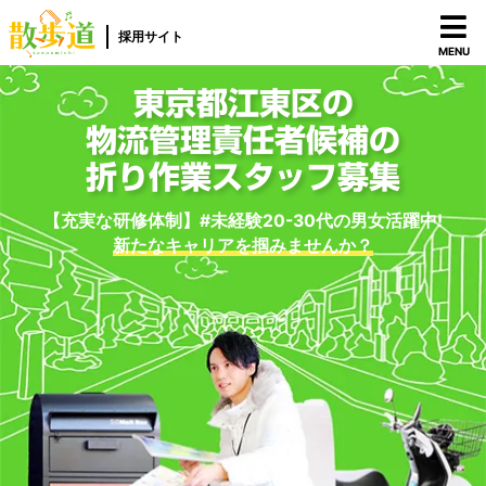
採用サイト
MENU
東京都江東区の
物流管理責任者候補の
折り作業スタッフ募集
【充実な研修体制】#未経験20-30代の男女活躍中!
新たなキャリアを掴みませんか？