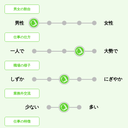
男女の割合
男性
女性
仕事の仕方
一人で
大勢で
職場の様子
しずか
にぎやか
業務外交流
少ない
多い
仕事の特徴