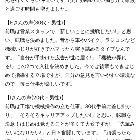
んを行くくらい仲良いです（笑）効率の良い働き方で家族
と過ごす時間も増えました。
【Eさんの声(30代・男性)】
前職は営業スタッフで「新しいことに挑戦したい!」と思
い、転職を決めました。昔から車やバイク、ラジコンなど
機械いじりが好きでハマったら突き詰めるタイプなんで
す。「自分が手掛けた広告が世に届く!」「機械が弄れ
る!」この2つで入社を決めました。今では後輩もできはじ
めて指導する立場ですが、自分の意見も言いやすい環境な
ので、毎日仕事が楽しいです。
【Iさんの声(20代・男性)】
前職は工場で機械操作の立ち仕事。30代手前に差し掛か
り、「そろそろキャリアアップしたい!」と思い、転職を
決意！はじめは覚えることが多くて大変ですが、「先輩み
たいになりたい!」と日々奮闘しています。「頑張ったら