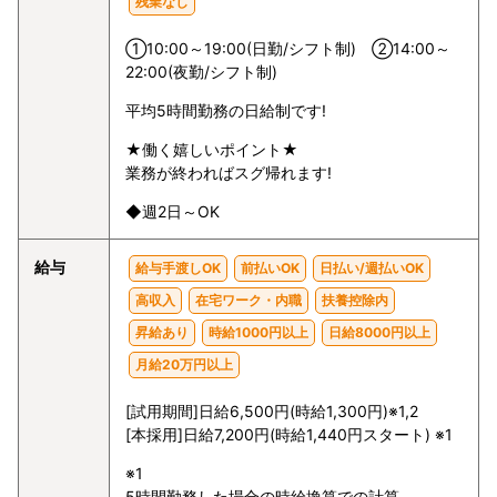
残業なし
①10:00～19:00(日勤/シフト制) ②14:00～
22:00(夜勤/シフト制)
平均5時間勤務の日給制です!
★働く嬉しいポイント★
業務が終わればスグ帰れます!
◆週2日～OK
給与
給与手渡しOK
前払いOK
日払い/週払いOK
高収入
在宅ワーク・内職
扶養控除内
昇給あり
時給1000円以上
日給8000円以上
月給20万円以上
[試用期間]日給6,500円(時給1,300円)※1,2
[本採用]日給7,200円(時給1,440円スタート) ※1
※1
5時間勤務した場合の時給換算での計算