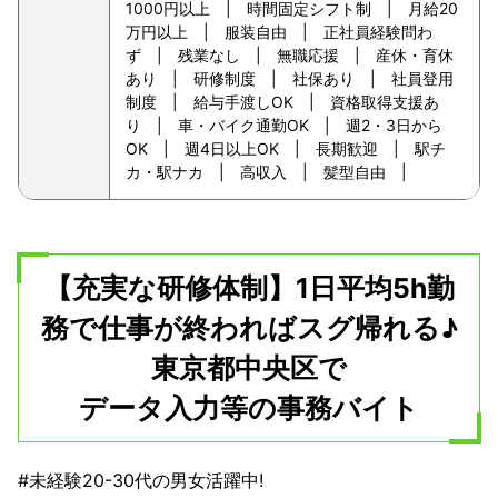
1000円以上 | 時間固定シフト制 | 月給20
万円以上 | 服装自由 | 正社員経験問わ
ず | 残業なし | 無職応援 | 産休・育休
あり | 研修制度 | 社保あり | 社員登用
制度 | 給与手渡しOK | 資格取得支援あ
り | 車・バイク通勤OK | 週2・3日から
OK | 週4日以上OK | 長期歓迎 | 駅チ
カ・駅ナカ | 高収入 | 髪型自由 |
【充実な研修体制】1日平均5h勤
務で仕事が終わればスグ帰れる♪
東京都中央区で
データ入力等の事務バイト
#未経験20-30代の男女活躍中!