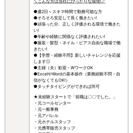
＼こんな方は当社にぴったりな環境!／
●週2日～スキマ時間で勤務可能な方
●そろそろ安定して長く働きたい!
●頑張った分、正しく評価される環境で働きた
い!
●年齢や経験に関係なく評価されたい!
●服装・髪型・ネイル・ピアス自由な職場で働
きたい!
●【学歴・経験不問】新しいチャレンジを応援
します◎
●主婦（夫）歓迎・WワークOK
●ExcelやWordの基本操作（業務経験不問・自
信がなくてもOK!）
●タッチタイピングができれば尚可
★未経験スタートで「前職は〇〇でした。」
・元コールセンター
・元一般事務
・元アパレル
・元ホテルスタッフ
・元携帯販売スタッフ