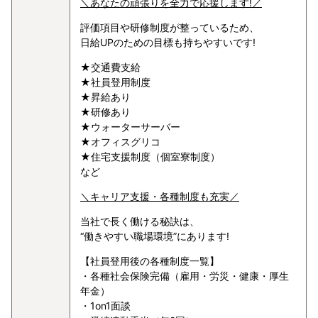
＼あなたの頑張りを全力で応援します!／
評価項目や研修制度が整っているため、
日給UPのための目標も持ちやすいです!
★交通費支給
★社員登用制度
★昇給あり
★研修あり
★ウォーターサーバー
★オフィスグリコ
★住宅支援制度（個室寮制度）
など
＼キャリア支援・各種制度も充実／
当社で長く働ける秘訣は、
“働きやすい職場環境”にあります!
【社員登用後の各種制度一覧】
・各種社会保険完備（雇用・労災・健康・厚生
年金）
・1on1面談