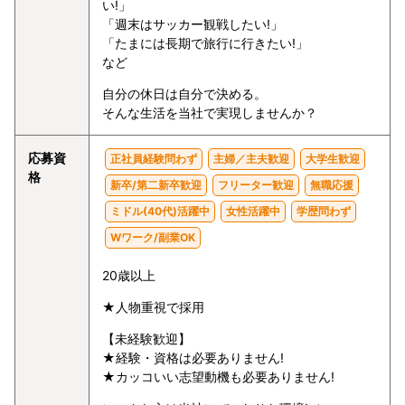
い!」
「週末はサッカー観戦したい!」
「たまには長期で旅行に行きたい!」
など
自分の休日は自分で決める。
そんな生活を当社で実現しませんか？
応募資
正社員経験問わず
主婦／主夫歓迎
大学生歓迎
格
新卒/第二新卒歓迎
フリーター歓迎
無職応援
ミドル(40代)活躍中
女性活躍中
学歴問わず
Wワーク/副業OK
20歳以上
★人物重視で採用
【未経験歓迎】
★経験・資格は必要ありません!
★カッコいい志望動機も必要ありません!