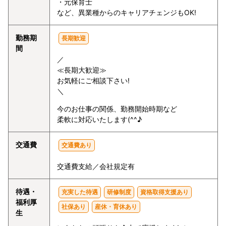
・元保育士
など、異業種からのキャリアチェンジもOK!
勤務期
長期歓迎
間
／
≪長期大歓迎≫
お気軽にご相談下さい!
＼
今のお仕事の関係、勤務開始時期など
柔軟に対応いたします(^^♪
交通費
交通費あり
交通費支給／会社規定有
待遇・
充実した待遇
研修制度
資格取得支援あり
福利厚
社保あり
産休・育休あり
生