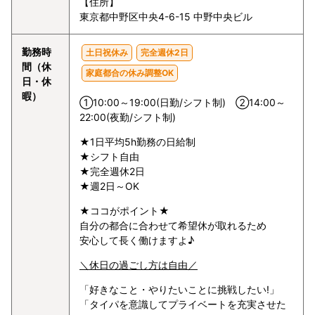
【住所】
東京都中野区中央4-6-15 中野中央ビル
勤務時
土日祝休み
完全週休2日
間（休
家庭都合の休み調整OK
日・休
暇）
①10:00～19:00(日勤/シフト制) ②14:00～
22:00(夜勤/シフト制)
★1日平均5h勤務の日給制
★シフト自由
★完全週休2日
★週2日～OK
★ココがポイント★
自分の都合に合わせて希望休が取れるため
安心して長く働けますよ♪
＼休日の過ごし方は自由／
「好きなこと・やりたいことに挑戦したい!」
「タイパを意識してプライベートを充実させた