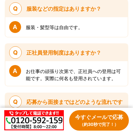
Q
服装などの指定はありますか？
A
服装・髪型等は自由です。
Q
正社員登用制度はありますか？
A
お仕事の頑張り次第で、正社員への登用は可
能です。実際に何名も登用されています。
Q
応募から面接まではどのような流れです
か？
今すぐメールで応募
（約30秒で完了！）
A
まずはメールフォーム又はお電話にて気軽に