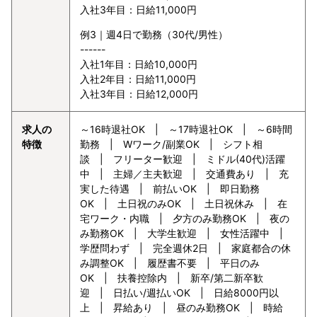
入社3年目：日給11,000円
例3｜週4日で勤務（30代/男性）
------
入社1年目：日給10,000円
入社2年目：日給11,000円
入社3年目：日給12,000円
求人の
～16時退社OK | ～17時退社OK | ～6時間
特徴
勤務 | Wワーク/副業OK | シフト相
談 | フリーター歓迎 | ミドル(40代)活躍
中 | 主婦／主夫歓迎 | 交通費あり | 充
実した待遇 | 前払いOK | 即日勤務
OK | 土日祝のみOK | 土日祝休み | 在
宅ワーク・内職 | 夕方のみ勤務OK | 夜の
み勤務OK | 大学生歓迎 | 女性活躍中 |
学歴問わず | 完全週休2日 | 家庭都合の休
み調整OK | 履歴書不要 | 平日のみ
OK | 扶養控除内 | 新卒/第二新卒歓
迎 | 日払い/週払いOK | 日給8000円以
上 | 昇給あり | 昼のみ勤務OK | 時給