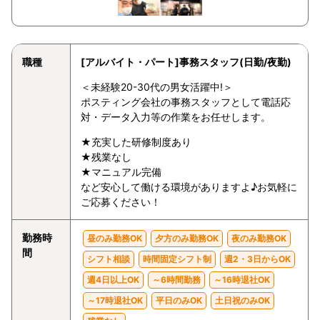
職種
[アルバイト・パート]事務スタッフ(日勤/夜勤)
＜未経験20-30代の男女活躍中!＞
ポスティング会社の事務スタッフとして電話応
対・データ入力等の作業をお任せします。
★充実した研修制度あり
★残業なし
★マニュアル完備
など安心して働ける環境がありますよ♪お気軽に
ご応募ください！
勤務時
昼のみ勤務OK
夕方のみ勤務OK
夜のみ勤務OK
間
シフト相談
時間固定シフト制
週2・3日からOK
週4日以上OK
～6時間勤務
～16時退社OK
～17時退社OK
平日のみOK
土日祝のみOK