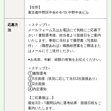
【住所】
東京都中野区中央4-6-15 中野中央ビル
応募方
＜ステップ1＞
法
メールフォーム又はお電話にて気軽にご応募下
さい！書類選考後、担当者より面接日をご案内
いたします。事前に当社まで履歴書（写真貼
付）・（職歴あれば）職務経歴書をご郵送また
はメールにてご送付ください。
※お名前、年齢、経験の有無をお伝えください。
＜ステップ2＞
①書類選考
②1次面接（状況に応じて当日2次面接あり）
③2次面接
④内定通知
【ご応募後は…】
最短3日～1週間以内に選考結果・面接日程をご
案内いたします。