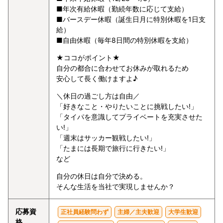
■年次有給休暇（勤続年数に応じて支給）
■バースデー休暇（誕生日月に特別休暇を1日支
給）
■自由休暇（毎年8日間の特別休暇を支給）
★ココがポイント★
自分の都合に合わせてお休みが取れるため
安心して長く働けますよ♪
＼休日の過ごし方は自由／
「好きなこと・やりたいことに挑戦したい!」
「タイパを意識してプライベートを充実させた
い!」
「週末はサッカー観戦したい!」
「たまには長期で旅行に行きたい!」
など
自分の休日は自分で決める。
そんな生活を当社で実現しませんか？
応募資
正社員経験問わず
主婦／主夫歓迎
大学生歓迎
格