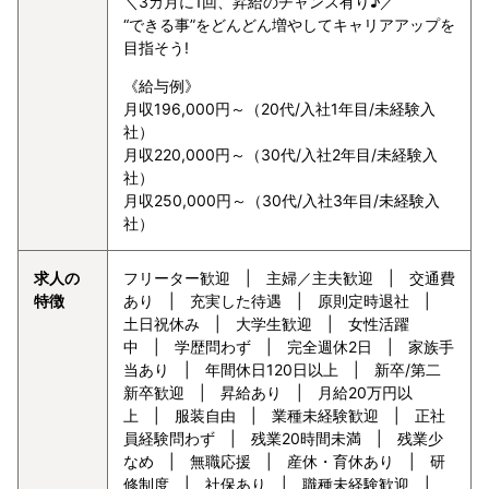
＼3カ月に1回、昇給のチャンス有り♪／
“できる事”をどんどん増やしてキャリアアップを
目指そう!
《給与例》
月収196,000円～（20代/入社1年目/未経験入
社）
月収220,000円～（30代/入社2年目/未経験入
社）
月収250,000円～（30代/入社3年目/未経験入
社）
求人の
フリーター歓迎 | 主婦／主夫歓迎 | 交通費
特徴
あり | 充実した待遇 | 原則定時退社 |
土日祝休み | 大学生歓迎 | 女性活躍
中 | 学歴問わず | 完全週休2日 | 家族手
当あり | 年間休日120日以上 | 新卒/第二
新卒歓迎 | 昇給あり | 月給20万円以
上 | 服装自由 | 業種未経験歓迎 | 正社
員経験問わず | 残業20時間未満 | 残業少
なめ | 無職応援 | 産休・育休あり | 研
修制度 | 社保あり | 職種未経験歓迎 |