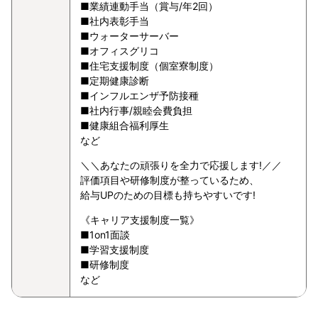
■業績連動手当（賞与/年2回）
■社内表彰手当
■ウォーターサーバー
■オフィスグリコ
■住宅支援制度（個室寮制度）
■定期健康診断
■インフルエンザ予防接種
■社内行事/親睦会費負担
■健康組合福利厚生
など
＼＼あなたの頑張りを全力で応援します!／／
評価項目や研修制度が整っているため、
給与UPのための目標も持ちやすいです!
《キャリア支援制度一覧》
■1on1面談
■学習支援制度
■研修制度
など