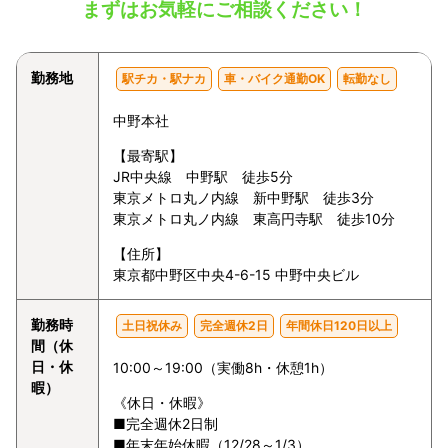
まずはお気軽にご相談ください！
勤務地
駅チカ・駅ナカ
車・バイク通勤OK
転勤なし
中野本社
【最寄駅】
JR中央線 中野駅 徒歩5分
東京メトロ丸ノ内線 新中野駅 徒歩3分
東京メトロ丸ノ内線 東高円寺駅 徒歩10分
【住所】
東京都中野区中央4-6-15 中野中央ビル
勤務時
土日祝休み
完全週休2日
年間休日120日以上
間（休
日・休
10:00～19:00（実働8h・休憩1h）
暇）
《休日・休暇》
■完全週休2日制
■年末年始休暇（12/28～1/3）