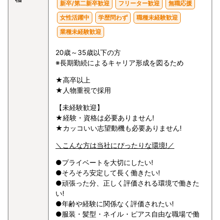
新卒/第二新卒歓迎
フリーター歓迎
無職応援
女性活躍中
学歴問わず
職種未経験歓迎
業種未経験歓迎
20歳～35歳以下の方
※長期勤続によるキャリア形成を図るため
★高卒以上
★人物重視で採用
【未経験歓迎】
★経験・資格は必要ありません!
★カッコいい志望動機も必要ありません!
＼こんな方は当社にぴったりな環境!／
●プライベートを大切にしたい!
●そろそろ安定して長く働きたい!
●頑張った分、正しく評価される環境で働きた
い!
●年齢や経験に関係なく評価されたい!
●服装・髪型・ネイル・ピアス自由な職場で働