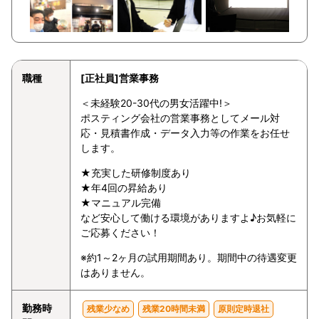
職種
[正社員]営業事務
＜未経験20-30代の男女活躍中!＞
ポスティング会社の営業事務としてメール対
応・見積書作成・データ入力等の作業をお任せ
します。
★充実した研修制度あり
★年4回の昇給あり
★マニュアル完備
など安心して働ける環境がありますよ♪お気軽に
ご応募ください！
※約1～2ヶ月の試用期間あり。期間中の待遇変更
はありません。
勤務時
残業少なめ
残業20時間未満
原則定時退社