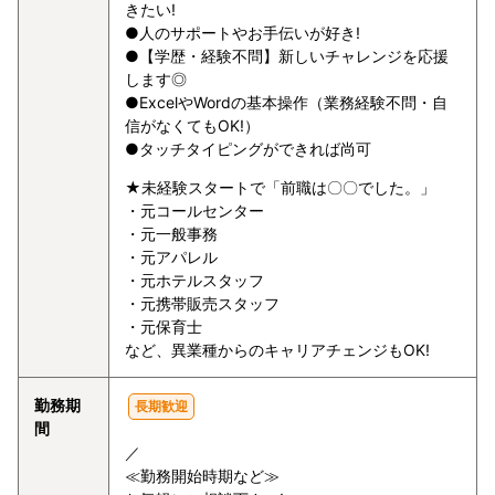
きたい!
●人のサポートやお手伝いが好き!
●【学歴・経験不問】新しいチャレンジを応援
します◎
●ExcelやWordの基本操作（業務経験不問・自
信がなくてもOK!）
●タッチタイピングができれば尚可
★未経験スタートで「前職は〇〇でした。」
・元コールセンター
・元一般事務
・元アパレル
・元ホテルスタッフ
・元携帯販売スタッフ
・元保育士
など、異業種からのキャリアチェンジもOK!
勤務期
長期歓迎
間
／
≪勤務開始時期など≫