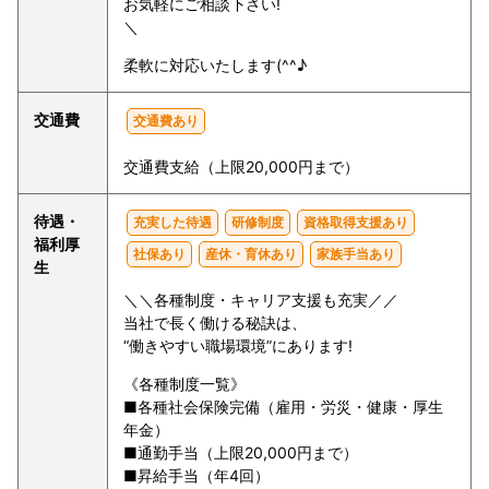
お気軽にご相談下さい!
＼
柔軟に対応いたします(^^♪
交通費
交通費あり
交通費支給（上限20,000円まで）
待遇・
充実した待遇
研修制度
資格取得支援あり
福利厚
社保あり
産休・育休あり
家族手当あり
生
＼＼各種制度・キャリア支援も充実／／
当社で長く働ける秘訣は、
“働きやすい職場環境”にあります!
《各種制度一覧》
■各種社会保険完備（雇用・労災・健康・厚生
年金）
■通勤手当（上限20,000円まで）
■昇給手当（年4回）