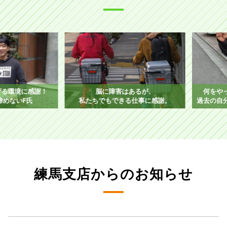
環境に感謝！
脳に障害はあるが、
何をやって
ないF氏
私たちでもできる仕事に感謝。
過去の自分を
練馬支店からのお知らせ