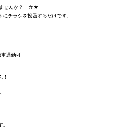
ませんか？ ☆★
トにチラシを投函するだけです。
転車通勤可
ん！
♪
す。