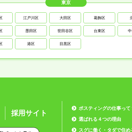
東京
区
江戸川区
大田区
葛飾区
区
墨田区
世田谷区
台東区
中
区
港区
目黒区
ポスティングの仕事って
採用サイト
選ばれる４つの理由
スグに働く・タダで住め