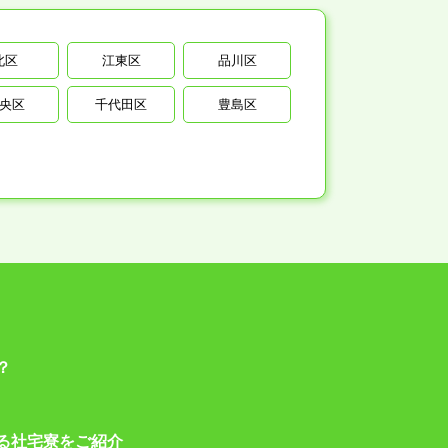
北区
江東区
品川区
央区
千代田区
豊島区
？
る社宅寮をご紹介