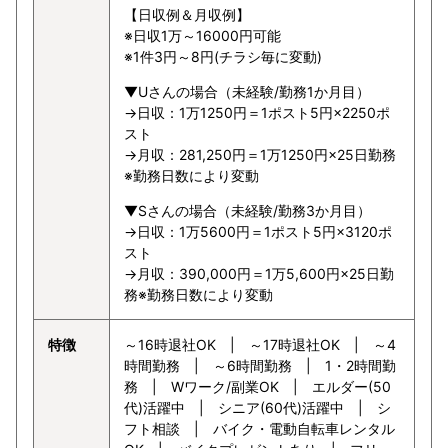
【日収例＆月収例】
※日収1万～16000円可能
※1件3円～8円(チラシ毎に変動)
▼Uさんの場合（未経験/勤務1か月目）
→日収：1万1250円＝1ポスト5円×2250ポ
スト
→月収：281,250円＝1万1250円×25日勤務
※勤務日数により変動
▼Sさんの場合（未経験/勤務3か月目）
→日収：1万5600円＝1ポスト5円×3120ポ
スト
→月収：390,000円＝1万5,600円×25日勤
務※勤務日数により変動
特徴
～16時退社OK | ～17時退社OK | ～4
時間勤務 | ～6時間勤務 | 1・2時間勤
務 | Wワーク/副業OK | エルダー(50
代)活躍中 | シニア(60代)活躍中 | シ
フト相談 | バイク・電動自転車レンタル