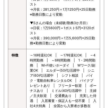
スト
→月収：281,250円＝1万1250円×25日勤務
※勤務日数により変動
▼Sさんの場合（未経験/勤務3か月目）
→日収：1万5600円＝1ポスト5円×3120ポ
スト
→月収：390,000円＝1万5,600円×25日勤
務※勤務日数により変動
特徴
～16時退社OK | ～17時退社OK | ～4
時間勤務 | ～6時間勤務 | 1・2時間勤
務 | Wi-Fi使いホーダイ | Wワーク/副
業OK | エルダー(50代)活躍中 | シニ
ア(60代)活躍中 | シフト相談 | バイ
ク・電動自転車レンタルOK | バイクプ
レゼントあり | フリーター歓迎 | ボー
ナスあり | ミドル(40代)活躍中 | 主婦
／主夫歓迎 | 交通費あり | 充実した待
遇 | 入居審査・保証人も一切不要 | 入
社4大特典 | 全国から入寮者が多数在