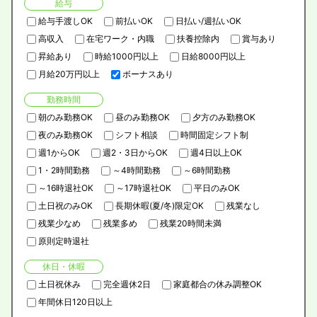
給与
給与手渡しOK
前払いOK
日払い/週払いOK
高収入
在宅ワーク・内職
扶養控除内
賞与あり
昇給あり
時給1000円以上
日給8000円以上
月給20万円以上
ボーナスあり
勤務時間
朝のみ勤務OK
昼のみ勤務OK
夕方のみ勤務OK
夜のみ勤務OK
シフト相談
時間固定シフト制
週1からOK
週2・3日からOK
週4日以上OK
1・2時間勤務
～4時間勤務
～6時間勤務
～16時退社OK
～17時退社OK
平日のみOK
土日祝のみOK
長期休暇(夏/冬)限定OK
残業なし
残業少なめ
残業多め
残業20時間未満
原則定時退社
休日・休暇
土日祝休み
完全週休2日
家庭都合の休み調整OK
年間休日120日以上