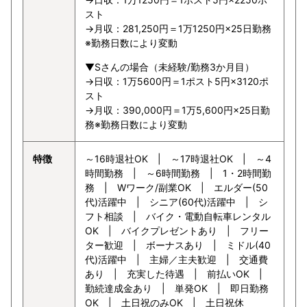
スト
→月収：281,250円＝1万1250円×25日勤務
※勤務日数により変動
▼Sさんの場合（未経験/勤務3か月目）
→日収：1万5600円＝1ポスト5円×3120ポ
スト
→月収：390,000円＝1万5,600円×25日勤
務※勤務日数により変動
特徴
～16時退社OK | ～17時退社OK | ～4
時間勤務 | ～6時間勤務 | 1・2時間勤
務 | Wワーク/副業OK | エルダー(50
代)活躍中 | シニア(60代)活躍中 | シ
フト相談 | バイク・電動自転車レンタル
OK | バイクプレゼントあり | フリー
ター歓迎 | ボーナスあり | ミドル(40
代)活躍中 | 主婦／主夫歓迎 | 交通費
あり | 充実した待遇 | 前払いOK |
勤続達成金あり | 単発OK | 即日勤務
OK | 土日祝のみOK | 土日祝休