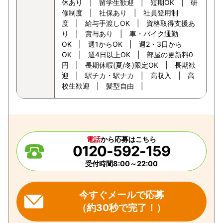
休あり | 留学生歓迎 | 短期OK | 研
修制度 | 社保あり | 社員登用制
度 | 給与手渡しOK | 資格取得支援あ
り | 賞与あり | 車・バイク通勤
OK | 週1からOK | 週2・3日から
OK | 週4日以上OK | 部屋の更新料0
円 | 長期休暇(夏/冬)限定OK | 長期歓
迎 | 駅チカ・駅ナカ | 高収入 | 高
校生歓迎 | 髪型自由 |
電話
から応募はこちら
0120-592-159
受付時間8:00～22:00
今すぐメールで応募
（約30秒で完了！）