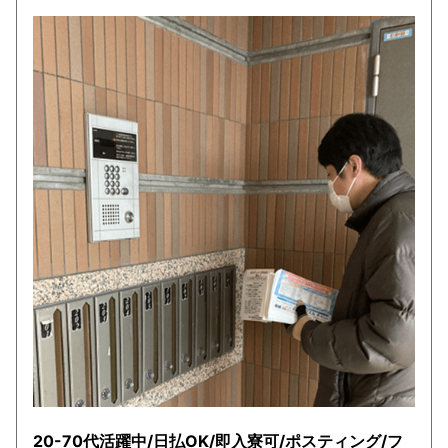
20-70代活躍中/日払OK/即入寮可/ポスティング/フ