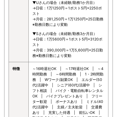
▼Uさんの場合（未経験/勤務1か月目）
→日収：1万1250円＝1ポスト5円×2250ポ
スト
→月収：281,250円＝1万1250円×25日勤務
※勤務日数により変動
▼Sさんの場合（未経験/勤務3か月目）
→日収：1万5600円＝1ポスト5円×3120ポ
スト
→月収：390,000円＝1万5,600円×25日勤
務※勤務日数により変動
特徴
～16時退社OK | ～17時退社OK | ～4
時間勤務 | ～6時間勤務 | 1・2時間勤
務 | Wワーク/副業OK | エルダー(50
代)活躍中 | シニア(60代)活躍中 | シ
フト相談 | バイク・電動自転車レンタル
OK | バイクプレゼントあり | フリー
ター歓迎 | ボーナスあり | ミドル(40
代)活躍中 | 主婦／主夫歓迎 | 交通費
あり | 充実した待遇 | 前払いOK |