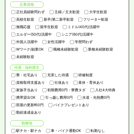
応募資格
正社員経験問わず
主婦／主夫歓迎
大学生歓迎
高校生歓迎
新卒/第二新卒歓迎
フリーター歓迎
無職応援
留学生歓迎
ミドル(40代)活躍中
エルダー(50代)活躍中
シニア(60代)活躍中
外国人活躍中
女性活躍中
学歴問わず
Wワーク/副業OK
職種未経験歓迎
業種未経験歓迎
未経験歓迎
待遇・福利厚生
寮・社宅あり
充実した待遇
研修制度
資格取得支援あり
社保あり
産休・育休あり
家族手当あり
初期費用0円・寮費タダ
入社4大特典
携帯貸出OK
引っ越し費用0円
水道・光熱費0円
部屋の更新料0円
バイクプレゼントあり
勤続達成金あり
勤務地
駅チカ・駅ナカ
車・バイク通勤OK
転勤なし