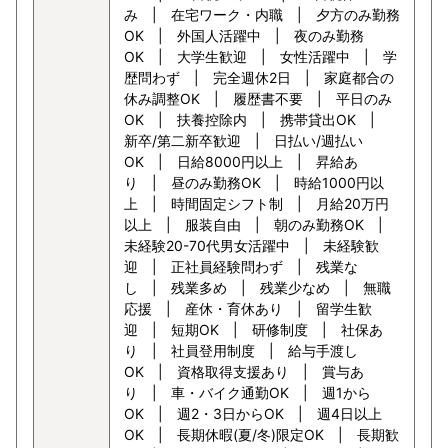
み | 在宅ワーク・内職 | 夕方のみ勤務
OK | 外国人活躍中 | 夜のみ勤務
OK | 大学生歓迎 | 女性活躍中 | 学
歴問わず | 完全週休2日 | 家庭都合の
休み調整OK | 履歴書不要 | 平日のみ
OK | 扶養控除内 | 携帯貸出OK |
新卒/第二新卒歓迎 | 日払い/週払い
OK | 日給8000円以上 | 昇給あ
り | 昼のみ勤務OK | 時給1000円以
上 | 時間固定シフト制 | 月給20万円
以上 | 服装自由 | 朝のみ勤務OK |
未経験20-70代男女活躍中 | 未経験歓
迎 | 正社員経験問わず | 残業な
し | 残業多め | 残業少なめ | 無職
応援 | 産休・育休あり | 留学生歓
迎 | 短期OK | 研修制度 | 社保あ
り | 社員登用制度 | 給与手渡し
OK | 資格取得支援あり | 賞与あ
り | 車・バイク通勤OK | 週1から
OK | 週2・3日からOK | 週4日以上
OK | 長期休暇(夏/冬)限定OK | 長期歓