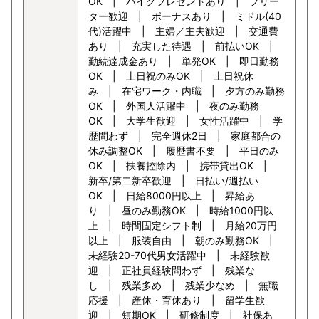
OK | バイクプレゼントあり | フリー
ター歓迎 | ボーナスあり | ミドル(40
代)活躍中 | 主婦／主夫歓迎 | 交通費
あり | 充実した待遇 | 前払いOK |
勤続達成金あり | 単発OK | 即日勤務
OK | 土日祝のみOK | 土日祝休
み | 在宅ワーク・内職 | 夕方のみ勤務
OK | 外国人活躍中 | 夜のみ勤務
OK | 大学生歓迎 | 女性活躍中 | 学
歴問わず | 完全週休2日 | 家庭都合の
休み調整OK | 履歴書不要 | 平日のみ
OK | 扶養控除内 | 携帯貸出OK |
新卒/第二新卒歓迎 | 日払い/週払い
OK | 日給8000円以上 | 昇給あ
り | 昼のみ勤務OK | 時給1000円以
上 | 時間固定シフト制 | 月給20万円
以上 | 服装自由 | 朝のみ勤務OK |
未経験20-70代男女活躍中 | 未経験歓
迎 | 正社員経験問わず | 残業な
し | 残業多め | 残業少なめ | 無職
応援 | 産休・育休あり | 留学生歓
迎 | 短期OK | 研修制度 | 社保あ