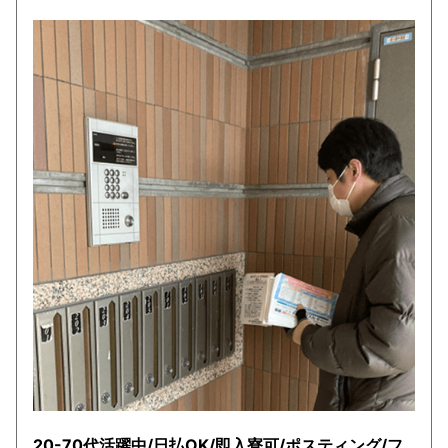
20-70代活躍中/日払OK/即入寮可/ポスティング/フ