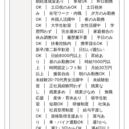
勤続達成金あり | 単発OK | 即日勤務
OK | 土日祝のみOK | 土日祝休
み | 在宅ワーク・内職 | 夕方のみ勤務
OK | 外国人活躍中 | 夜のみ勤務
OK | 大学生歓迎 | 女性活躍中 | 学
歴問わず | 完全週休2日 | 家庭都合の
休み調整OK | 履歴書不要 | 平日のみ
OK | 扶養控除内 | 携帯貸出OK |
新卒/第二新卒歓迎 | 日払い/週払い
OK | 日給8000円以上 | 昇給あ
り | 昼のみ勤務OK | 時給1000円以
上 | 時間固定シフト制 | 月給20万円
以上 | 服装自由 | 朝のみ勤務OK |
未経験20-70代男女活躍中 | 未経験歓
迎 | 正社員経験問わず | 残業な
し | 残業多め | 残業少なめ | 無職
応援 | 産休・育休あり | 留学生歓
迎 | 短期OK | 研修制度 | 社保あ
り | 社員登用制度 | 給与手渡し
OK | 資格取得支援あり | 賞与あ
り | 車・バイク通勤OK | 週1から
OK | 週2・3日からOK | 週4日以上