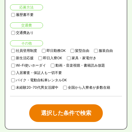
応募方法
履歴書不要
交通費
交通費あり
その他
社員登用制度
即日勤務OK
髪型自由
服装自由
新生活応援
即日入寮OK
家具・家電付き
Wi-Fi使いホーダイ
動画・音楽視聴・書籍読み放題
入居審査・保証人も一切不要
バイク・電動自転車レンタルOK
未経験20-70代男女活躍中
全国から入寮者が多数在籍