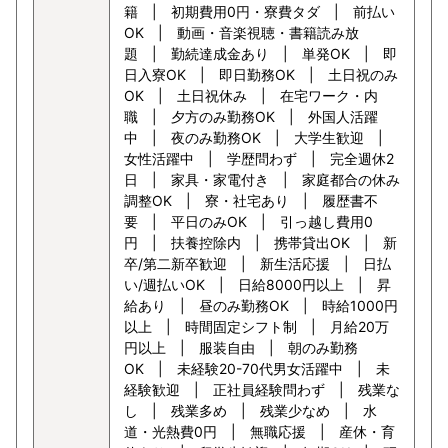
籍 | 初期費用0円・寮費タダ | 前払い
OK | 動画・音楽視聴・書籍読み放
題 | 勤続達成金あり | 単発OK | 即
日入寮OK | 即日勤務OK | 土日祝のみ
OK | 土日祝休み | 在宅ワーク・内
職 | 夕方のみ勤務OK | 外国人活躍
中 | 夜のみ勤務OK | 大学生歓迎 |
女性活躍中 | 学歴問わず | 完全週休2
日 | 家具・家電付き | 家庭都合の休み
調整OK | 寮・社宅あり | 履歴書不
要 | 平日のみOK | 引っ越し費用0
円 | 扶養控除内 | 携帯貸出OK | 新
卒/第二新卒歓迎 | 新生活応援 | 日払
い/週払いOK | 日給8000円以上 | 昇
給あり | 昼のみ勤務OK | 時給1000円
以上 | 時間固定シフト制 | 月給20万
円以上 | 服装自由 | 朝のみ勤務
OK | 未経験20-70代男女活躍中 | 未
経験歓迎 | 正社員経験問わず | 残業な
し | 残業多め | 残業少なめ | 水
道・光熱費0円 | 無職応援 | 産休・育