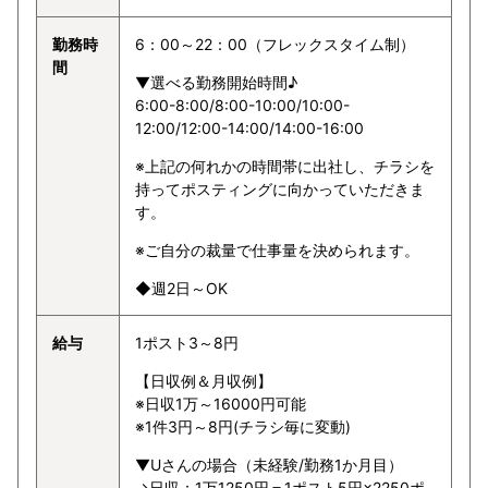
勤務時
6：00～22：00（フレックスタイム制）
間
▼選べる勤務開始時間♪
6:00-8:00/8:00-10:00/10:00-
12:00/12:00-14:00/14:00-16:00
※上記の何れかの時間帯に出社し、チラシを
持ってポスティングに向かっていただきま
す。
※ご自分の裁量で仕事量を決められます。
◆週2日～OK
給与
1ポスト3～8円
【日収例＆月収例】
※日収1万～16000円可能
※1件3円～8円(チラシ毎に変動)
▼Uさんの場合（未経験/勤務1か月目）
→日収：1万1250円＝1ポスト5円×2250ポ