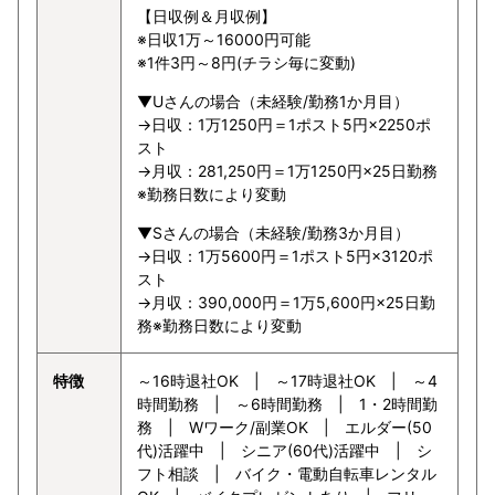
【日収例＆月収例】
※日収1万～16000円可能
※1件3円～8円(チラシ毎に変動)
▼Uさんの場合（未経験/勤務1か月目）
→日収：1万1250円＝1ポスト5円×2250ポ
スト
→月収：281,250円＝1万1250円×25日勤務
※勤務日数により変動
▼Sさんの場合（未経験/勤務3か月目）
→日収：1万5600円＝1ポスト5円×3120ポ
スト
→月収：390,000円＝1万5,600円×25日勤
務※勤務日数により変動
特徴
～16時退社OK | ～17時退社OK | ～4
時間勤務 | ～6時間勤務 | 1・2時間勤
務 | Wワーク/副業OK | エルダー(50
代)活躍中 | シニア(60代)活躍中 | シ
フト相談 | バイク・電動自転車レンタル