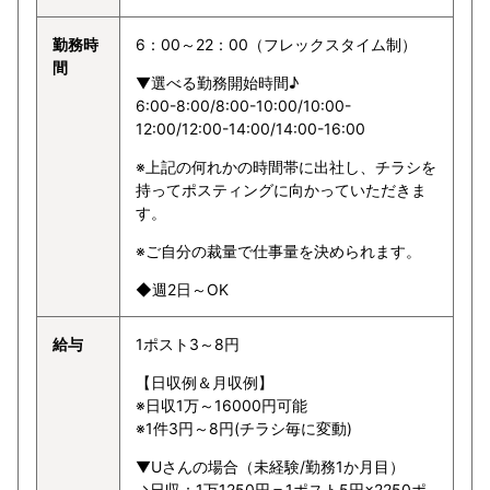
勤務時
6：00～22：00（フレックスタイム制）
間
▼選べる勤務開始時間♪
6:00-8:00/8:00-10:00/10:00-
12:00/12:00-14:00/14:00-16:00
※上記の何れかの時間帯に出社し、チラシを
持ってポスティングに向かっていただきま
す。
※ご自分の裁量で仕事量を決められます。
◆週2日～OK
給与
1ポスト3～8円
【日収例＆月収例】
※日収1万～16000円可能
※1件3円～8円(チラシ毎に変動)
▼Uさんの場合（未経験/勤務1か月目）
→日収：1万1250円＝1ポスト5円×2250ポ