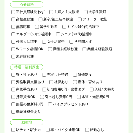
応募資格
正社員経験問わず
主婦／主夫歓迎
大学生歓迎
高校生歓迎
新卒/第二新卒歓迎
フリーター歓迎
無職応援
留学生歓迎
ミドル(40代)活躍中
エルダー(50代)活躍中
シニア(60代)活躍中
外国人活躍中
女性活躍中
学歴問わず
Wワーク/副業OK
職種未経験歓迎
業種未経験歓迎
未経験歓迎
待遇・福利厚生
寮・社宅あり
充実した待遇
研修制度
資格取得支援あり
社保あり
産休・育休あり
家族手当あり
初期費用0円・寮費タダ
入社4大特典
携帯貸出OK
引っ越し費用0円
水道・光熱費0円
部屋の更新料0円
バイクプレゼントあり
勤続達成金あり
勤務地
駅チカ・駅ナカ
車・バイク通勤OK
転勤なし