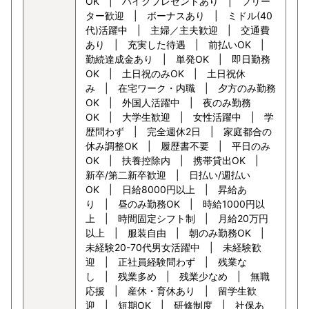
OK | バイクプレゼントあり | フリー
ター歓迎 | ボーナスあり | ミドル(40
代)活躍中 | 主婦／主夫歓迎 | 交通費
あり | 充実した待遇 | 前払いOK |
勤続達成金あり | 単発OK | 即日勤務
OK | 土日祝のみOK | 土日祝休
み | 在宅ワーク・内職 | 夕方のみ勤務
OK | 外国人活躍中 | 夜のみ勤務
OK | 大学生歓迎 | 女性活躍中 | 学
歴問わず | 完全週休2日 | 家庭都合の
休み調整OK | 履歴書不要 | 平日のみ
OK | 扶養控除内 | 携帯貸出OK |
新卒/第二新卒歓迎 | 日払い/週払い
OK | 日給8000円以上 | 昇給あ
り | 昼のみ勤務OK | 時給1000円以
上 | 時間固定シフト制 | 月給20万円
以上 | 服装自由 | 朝のみ勤務OK |
未経験20-70代男女活躍中 | 未経験歓
迎 | 正社員経験問わず | 残業な
し | 残業多め | 残業少なめ | 無職
応援 | 産休・育休あり | 留学生歓
迎 | 短期OK | 研修制度 | 社保あ