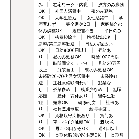
み | 在宅ワーク・内職 | 夕方のみ勤務
OK | 外国人活躍中 | 夜のみ勤務
OK | 大学生歓迎 | 女性活躍中 | 学
歴問わず | 完全週休2日 | 家庭都合の
休み調整OK | 履歴書不要 | 平日のみ
OK | 扶養控除内 | 携帯貸出OK |
新卒/第二新卒歓迎 | 日払い/週払い
OK | 日給8000円以上 | 昇給あ
り | 昼のみ勤務OK | 時給1000円以
上 | 時間固定シフト制 | 月給20万円
以上 | 服装自由 | 朝のみ勤務OK |
未経験20-70代男女活躍中 | 未経験歓
迎 | 正社員経験問わず | 残業な
し | 残業多め | 残業少なめ | 無職
応援 | 産休・育休あり | 留学生歓
迎 | 短期OK | 研修制度 | 社保あ
り | 社員登用制度 | 給与手渡し
OK | 資格取得支援あり | 賞与あ
り | 車・バイク通勤OK | 週1から
OK | 週2・3日からOK | 週4日以上
OK | 長期休暇(夏/冬)限定OK | 長期歓