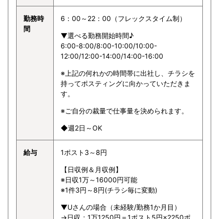
勤務時
6：00～22：00（フレックスタイム制）
間
▼選べる勤務開始時間♪
6:00-8:00/8:00-10:00/10:00-
12:00/12:00-14:00/14:00-16:00
※上記の何れかの時間帯に出社し、チラシを
持ってポスティングに向かっていただきま
す。
※ご自分の裁量で仕事量を決められます。
◆週2日～OK
給与
1ポスト3～8円
【日収例＆月収例】
※日収1万～16000円可能
※1件3円～8円(チラシ毎に変動)
▼Uさんの場合（未経験/勤務1か月目）
→日収：1万1250円＝1ポスト5円×2250ポ