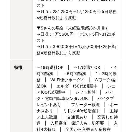
スト
→月収：281,250円＝1万1250円×25日勤務
※勤務日数により変動
▼Sさんの場合（未経験/勤務3か月目）
→日収：1万5600円＝1ポスト5円×3120ポ
スト
→月収：390,000円＝1万5,600円×25日勤
務※勤務日数により変動
特徴
～16時退社OK | ～17時退社OK | ～4
時間勤務 | ～6時間勤務 | 1・2時間勤
務 | Wi-Fi使いホーダイ | Wワーク/副
業OK | エルダー(50代)活躍中 | シニ
ア(60代)活躍中 | シフト相談 | バイ
ク・電動自転車レンタルOK | バイクプ
レゼントあり | フリーター歓迎 | ボー
ナスあり | ミドル(40代)活躍中 | 主婦
／主夫歓迎 | 交通費あり | 充実した待
遇 | 入居審査・保証人も一切不要 | 入
社4大特典 | 全国から入寮者が多数在