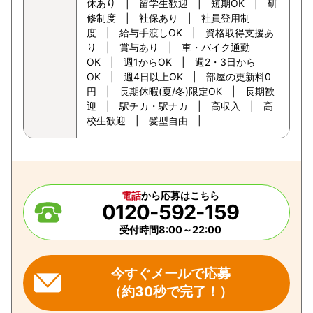
休あり | 留学生歓迎 | 短期OK | 研
修制度 | 社保あり | 社員登用制
度 | 給与手渡しOK | 資格取得支援あ
り | 賞与あり | 車・バイク通勤
OK | 週1からOK | 週2・3日から
OK | 週4日以上OK | 部屋の更新料0
円 | 長期休暇(夏/冬)限定OK | 長期歓
迎 | 駅チカ・駅ナカ | 高収入 | 高
校生歓迎 | 髪型自由 |
電話
から応募はこちら
0120-592-159
受付時間8:00～22:00
今すぐメールで応募
（約30秒で完了！）