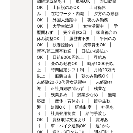
勤続達成金あり | 単発OK | 即日勤務
OK | 土日祝のみOK | 土日祝休
み | 在宅ワーク・内職 | 夕方のみ勤務
OK | 外国人活躍中 | 夜のみ勤務
OK | 大学生歓迎 | 女性活躍中 | 学
歴問わず | 完全週休2日 | 家庭都合の
休み調整OK | 履歴書不要 | 平日のみ
OK | 扶養控除内 | 携帯貸出OK |
新卒/第二新卒歓迎 | 日払い/週払い
OK | 日給8000円以上 | 昇給あ
り | 昼のみ勤務OK | 時給1000円以
上 | 時間固定シフト制 | 月給20万円
以上 | 服装自由 | 朝のみ勤務OK |
未経験20-70代男女活躍中 | 未経験歓
迎 | 正社員経験問わず | 残業な
し | 残業多め | 残業少なめ | 無職
応援 | 産休・育休あり | 留学生歓
迎 | 短期OK | 研修制度 | 社保あ
り | 社員登用制度 | 給与手渡し
OK | 資格取得支援あり | 賞与あ
り | 車・バイク通勤OK | 週1から
OK | 週2・3日からOK | 週4日以上