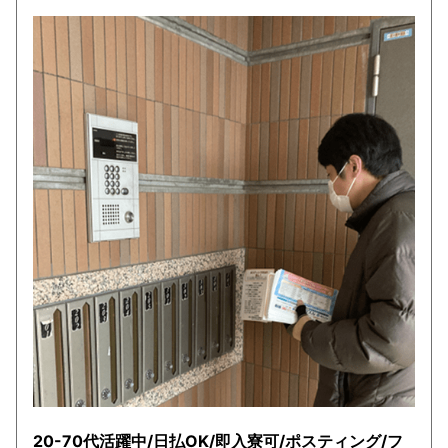
20-70代活躍中/日払OK/即入寮可/ポスティング/フ