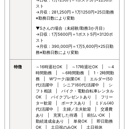
スト
→月収：281,250円＝1万1250円×25日勤務
※勤務日数により変動
▼Sさんの場合（未経験/勤務3か月目）
→日収：1万5600円＝1ポスト5円×3120ポ
スト
→月収：390,000円＝1万5,600円×25日勤
務※勤務日数により変動
特徴
～16時退社OK | ～17時退社OK | ～4
時間勤務 | ～6時間勤務 | 1・2時間勤
務 | Wワーク/副業OK | エルダー(50
代)活躍中 | シニア(60代)活躍中 | シ
フト相談 | バイク・電動自転車レンタル
OK | バイクプレゼントあり | フリー
ター歓迎 | ボーナスあり | ミドル(40
代)活躍中 | 主婦／主夫歓迎 | 交通費
あり | 充実した待遇 | 前払いOK |
勤続達成金あり | 単発OK | 即日勤務
OK | 土日祝のみOK | 土日祝休