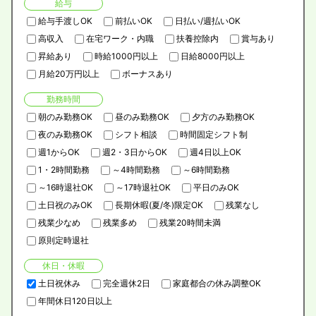
給与
給与手渡しOK
前払いOK
日払い/週払いOK
高収入
在宅ワーク・内職
扶養控除内
賞与あり
昇給あり
時給1000円以上
日給8000円以上
月給20万円以上
ボーナスあり
勤務時間
朝のみ勤務OK
昼のみ勤務OK
夕方のみ勤務OK
夜のみ勤務OK
シフト相談
時間固定シフト制
週1からOK
週2・3日からOK
週4日以上OK
1・2時間勤務
～4時間勤務
～6時間勤務
～16時退社OK
～17時退社OK
平日のみOK
土日祝のみOK
長期休暇(夏/冬)限定OK
残業なし
残業少なめ
残業多め
残業20時間未満
原則定時退社
休日・休暇
土日祝休み
完全週休2日
家庭都合の休み調整OK
年間休日120日以上