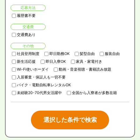
応募方法
履歴書不要
交通費
交通費あり
その他
社員登用制度
即日勤務OK
髪型自由
服装自由
新生活応援
即日入寮OK
家具・家電付き
Wi-Fi使いホーダイ
動画・音楽視聴・書籍読み放題
入居審査・保証人も一切不要
バイク・電動自転車レンタルOK
未経験20-70代男女活躍中
全国から入寮者が多数在籍