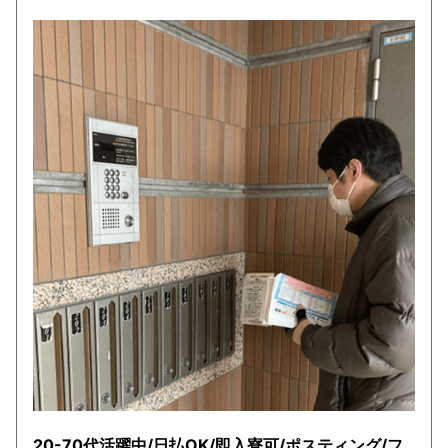
20-70代活躍中/日払OK/即入寮可/ポスティング/フ