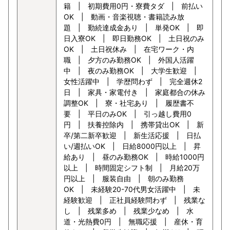
籍 | 初期費用0円・寮費タダ | 前払い
OK | 動画・音楽視聴・書籍読み放
題 | 勤続達成金あり | 単発OK | 即
日入寮OK | 即日勤務OK | 土日祝のみ
OK | 土日祝休み | 在宅ワーク・内
職 | 夕方のみ勤務OK | 外国人活躍
中 | 夜のみ勤務OK | 大学生歓迎 |
女性活躍中 | 学歴問わず | 完全週休2
日 | 家具・家電付き | 家庭都合の休み
調整OK | 寮・社宅あり | 履歴書不
要 | 平日のみOK | 引っ越し費用0
円 | 扶養控除内 | 携帯貸出OK | 新
卒/第二新卒歓迎 | 新生活応援 | 日払
い/週払いOK | 日給8000円以上 | 昇
給あり | 昼のみ勤務OK | 時給1000円
以上 | 時間固定シフト制 | 月給20万
円以上 | 服装自由 | 朝のみ勤務
OK | 未経験20-70代男女活躍中 | 未
経験歓迎 | 正社員経験問わず | 残業な
し | 残業多め | 残業少なめ | 水
道・光熱費0円 | 無職応援 | 産休・育