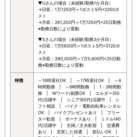
▼Uさんの場合（未経験/勤務1か月目）
→日収：1万1250円＝1ポスト5円×2250ポ
スト
→月収：281,250円＝1万1250円×25日勤務
※勤務日数により変動
▼Sさんの場合（未経験/勤務3か月目）
→日収：1万5600円＝1ポスト5円×3120ポ
スト
→月収：390,000円＝1万5,600円×25日勤
務※勤務日数により変動
特徴
～16時退社OK | ～17時退社OK | ～4
時間勤務 | ～6時間勤務 | 1・2時間勤
務 | Wワーク/副業OK | エルダー(50
代)活躍中 | シニア(60代)活躍中 | シ
フト相談 | バイク・電動自転車レンタル
OK | バイクプレゼントあり | フリー
ター歓迎 | ボーナスあり | ミドル(40
代)活躍中 | 主婦／主夫歓迎 | 交通費
あり | 充実した待遇 | 前払いOK |