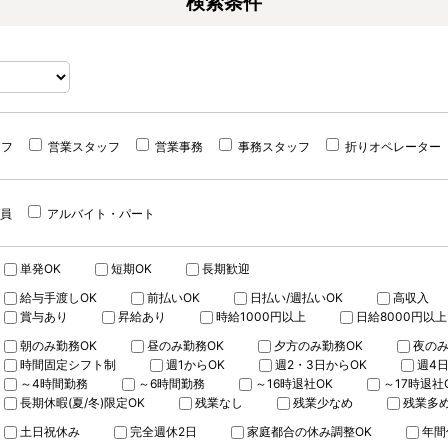
検索条件
ッフ
営業スタッフ
営業事務
事務スタッフ
折りオペレーター
員
アルバイト・パート
単発OK
短期OK
長期歓迎
給与手渡しOK
前払いOK
日払い/週払いOK
高収入
賞与あり
昇給あり
時給1000円以上
日給8000円以上
朝のみ勤務OK
昼のみ勤務OK
夕方のみ勤務OK
夜のみ
時間固定シフト制
週1からOK
週2・3日からOK
週4
～4時間勤務
～6時間勤務
～16時退社OK
～17時退社
長期休暇(夏/冬)限定OK
残業なし
残業少なめ
残業多
土日祝休み
完全週休2日
家庭都合の休み調整OK
年間