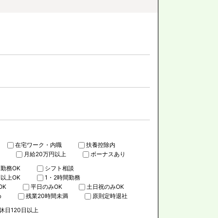
在宅ワーク・内職
扶養控除内
月給20万円以上
ボーナスあり
勤務OK
シフト相談
日以上OK
1・2時間勤務
OK
平日のみOK
土日祝のみOK
め
残業20時間未満
原則定時退社
休日120日以上