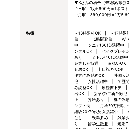
▼Sさんの場合（未経験/勤務
→日収：1万5600円＝1ポスト
→月収：390,000円＝1万5
特徴
～16時退社OK | ～17時退
務 | 1・2時間勤務 | Wワ
中 | シニア(60代)活躍中
ンタルOK | バイクプレゼ
あり | ミドル(40代)活躍
充実した待遇 | 前払いOK 
勤務OK | 土日祝のみOK
夕方のみ勤務OK | 外国人
迎 | 女性活躍中 | 学歴
み調整OK | 履歴書不要 |
出OK | 新卒/第二新卒歓迎 
上 | 昇給あり | 昼のみ勤
シフト制 | 月給20万円以上
経験20-70代男女活躍中 |
なし | 残業多め | 残業
り | 留学生歓迎 | 短期O