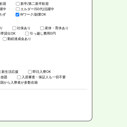
歓迎
新卒/第二新卒歓迎
活躍中
エルダー(50代)活躍中
わず
Wワーク/副業OK
り
社保あり
産休・育休あり
携帯貸出OK
引っ越し費用0円
勤続達成金あり
新生活応援
即日入寮OK
み放題
入居審査・保証人も一切不要
全国から入寮者が多数在籍