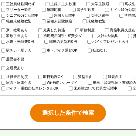
正社員経験問わず
主婦／主夫歓迎
大学生歓迎
高校生
フリーター歓迎
無職応援
留学生歓迎
ミドル(40代)
シニア(60代)活躍中
外国人活躍中
女性活躍中
学歴問
職種未経験歓迎
業種未経験歓迎
未経験歓迎
寮・社宅あり
充実した待遇
研修制度
資格取得支援あ
家族手当あり
初期費用0円・寮費タダ
入社4大特典
水道・光熱費0円
部屋の更新料0円
バイクプレゼントあり
駅チカ・駅ナカ
車・バイク通勤OK
転勤なし
履歴書不要
交通費あり
社員登用制度
即日勤務OK
髪型自由
服装自由
家具・家電付き
Wi-Fi使いホーダイ
動画・音楽視聴・書籍読
バイク・電動自転車レンタルOK
未経験20-70代男女活躍中