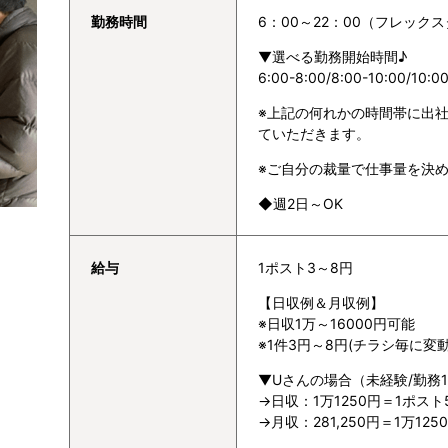
勤務時間
6：00～22：00（フレック
▼選べる勤務開始時間♪
6:00-8:00/8:00-10:00/10:00
※上記の何れかの時間帯に出
ていただきます。
※ご自分の裁量で仕事量を決
◆週2日～OK
給与
1ポスト3～8円
【日収例＆月収例】
※日収1万～16000円可能
※1件3円～8円(チラシ毎に変動
▼Uさんの場合（未経験/勤務
→日収：1万1250円＝1ポスト
→月収：281,250円＝1万1