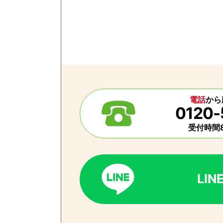
電話
から
0120-
受付時間8
LI