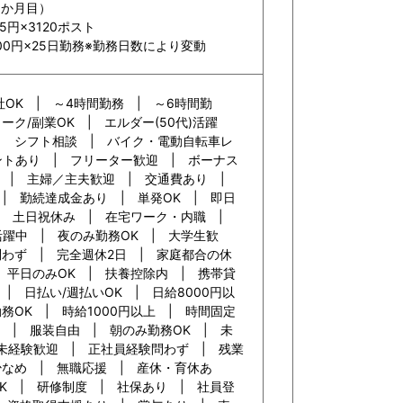
3か月目）
5円×3120ポスト
,600円×25日勤務※勤務日数により変動
社OK | ～4時間勤務 | ～6時間勤
ーク/副業OK | エルダー(50代)活躍
 | シフト相談 | バイク・電動自転車レ
ントあり | フリーター歓迎 | ボーナス
中 | 主婦／主夫歓迎 | 交通費あり |
| 勤続達成金あり | 単発OK | 即日
 | 土日祝休み | 在宅ワーク・内職 |
活躍中 | 夜のみ勤務OK | 大学生歓
問わず | 完全週休2日 | 家庭都合の休
 平日のみOK | 扶養控除内 | 携帯貸
| 日払い/週払いOK | 日給8000円以
務OK | 時給1000円以上 | 時間固定
 | 服装自由 | 朝のみ勤務OK | 未
 未経験歓迎 | 正社員経験問わず | 残業
少なめ | 無職応援 | 産休・育休あ
K | 研修制度 | 社保あり | 社員登