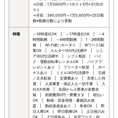
→日収：1万5600円＝1ポスト5円×3120ポ
スト
→月収：390,000円＝1万5,600円×25日勤
務※勤務日数により変動
特徴
～16時退社OK | ～17時退社OK | ～4
時間勤務 | ～6時間勤務 | 1・2時間勤
務 | Wi-Fi使いホーダイ | Wワーク/副
業OK | エルダー(50代)活躍中 | シニ
ア(60代)活躍中 | シフト相談 | バイ
ク・電動自転車レンタルOK | バイクプ
レゼントあり | フリーター歓迎 | ボー
ナスあり | ミドル(40代)活躍中 | 主婦
／主夫歓迎 | 交通費あり | 充実した待
遇 | 入居審査・保証人も一切不要 | 入
社4大特典 | 全国から入寮者が多数在
籍 | 初期費用0円・寮費タダ | 前払い
OK | 動画・音楽視聴・書籍読み放
題 | 勤続達成金あり | 単発OK | 即
日入寮OK | 即日勤務OK | 土日祝のみ
OK | 土日祝休み | 在宅ワーク・内