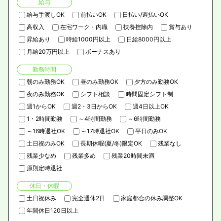
給与
給与手渡しOK
前払いOK
日払い/週払いOK
高収入
在宅ワーク・内職
扶養控除内
賞与あり
昇給あり
時給1000円以上
日給8000円以上
月給20万円以上
ボーナスあり
勤務時間
朝のみ勤務OK
昼のみ勤務OK
夕方のみ勤務OK
夜のみ勤務OK
シフト相談
時間固定シフト制
週1からOK
週2・3日からOK
週4日以上OK
1・2時間勤務
～4時間勤務
～6時間勤務
～16時退社OK
～17時退社OK
平日のみOK
土日祝のみOK
長期休暇(夏/冬)限定OK
残業なし
残業少なめ
残業多め
残業20時間未満
原則定時退社
休日・休暇
土日祝休み
完全週休2日
家庭都合の休み調整OK
年間休日120日以上