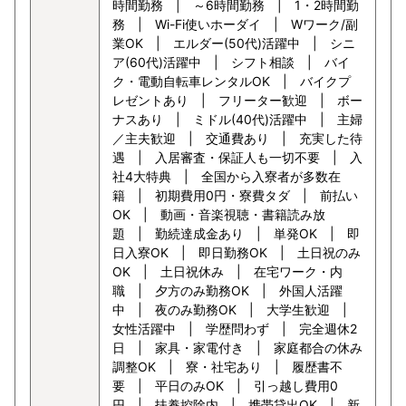
時間勤務 | ～6時間勤務 | 1・2時間勤
務 | Wi-Fi使いホーダイ | Wワーク/副
業OK | エルダー(50代)活躍中 | シニ
ア(60代)活躍中 | シフト相談 | バイ
ク・電動自転車レンタルOK | バイクプ
レゼントあり | フリーター歓迎 | ボー
ナスあり | ミドル(40代)活躍中 | 主婦
／主夫歓迎 | 交通費あり | 充実した待
遇 | 入居審査・保証人も一切不要 | 入
社4大特典 | 全国から入寮者が多数在
籍 | 初期費用0円・寮費タダ | 前払い
OK | 動画・音楽視聴・書籍読み放
題 | 勤続達成金あり | 単発OK | 即
日入寮OK | 即日勤務OK | 土日祝のみ
OK | 土日祝休み | 在宅ワーク・内
職 | 夕方のみ勤務OK | 外国人活躍
中 | 夜のみ勤務OK | 大学生歓迎 |
女性活躍中 | 学歴問わず | 完全週休2
日 | 家具・家電付き | 家庭都合の休み
調整OK | 寮・社宅あり | 履歴書不
要 | 平日のみOK | 引っ越し費用0
円 | 扶養控除内 | 携帯貸出OK | 新