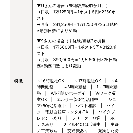
▼Uさんの場合（未経験/勤務1か月目）
→日収：1万1250円＝1ポスト5円×2250ポ
スト
→月収：281,250円＝1万1250円×25日勤務
※勤務日数により変動
▼Sさんの場合（未経験/勤務3か月目）
→日収：1万5600円＝1ポスト5円×3120ポ
スト
→月収：390,000円＝1万5,600円×25日勤
務※勤務日数により変動
特徴
～16時退社OK | ～17時退社OK | ～4
時間勤務 | ～6時間勤務 | 1・2時間勤
務 | Wi-Fi使いホーダイ | Wワーク/副
業OK | エルダー(50代)活躍中 | シニ
ア(60代)活躍中 | シフト相談 | バイ
ク・電動自転車レンタルOK | バイクプ
レゼントあり | フリーター歓迎 | ボー
ナスあり | ミドル(40代)活躍中 | 主婦
／主夫歓迎 | 交通費あり | 充実した待