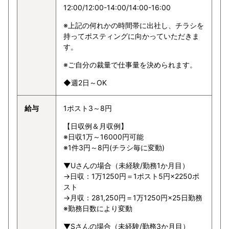
12:00/12:00-14:00/14:00-16:00
※上記の何れかの時間帯に出社し、チラシを
持ってポスティングに向かっていただきま
す。
※ご自分の裁量で仕事量を決められます。
◆週2日～OK
給与
1ポスト3～8円
【日収例＆月収例】
※日収1万～16000円可能
※1件3円～8円(チラシ毎に変動)
▼Uさんの場合（未経験/勤務1か月目）
→日収：1万1250円＝1ポスト5円×2250ポ
スト
→月収：281,250円＝1万1250円×25日勤務
※勤務日数により変動
▼Sさんの場合（未経験/勤務3か月目）