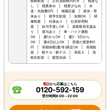
経験歓迎 | 正社員経験問わず | 残業な
し | 残業多め | 残業少なめ | 水
道・光熱費0円 | 無職応援 | 産休・育
休あり | 留学生歓迎 | 短期OK | 研
修制度 | 社保あり | 社員登用制
度 | 給与手渡しOK | 資格取得支援あ
り | 賞与あり | 車・バイク通勤
OK | 週1からOK | 週2・3日から
OK | 週4日以上OK | 部屋の更新料0
円 | 長期休暇(夏/冬)限定OK | 長期歓
迎 | 駅チカ・駅ナカ | 高収入 | 高
校生歓迎 | 髪型自由 |
電話
から応募はこちら
0120-592-159
受付時間8:00～22:00