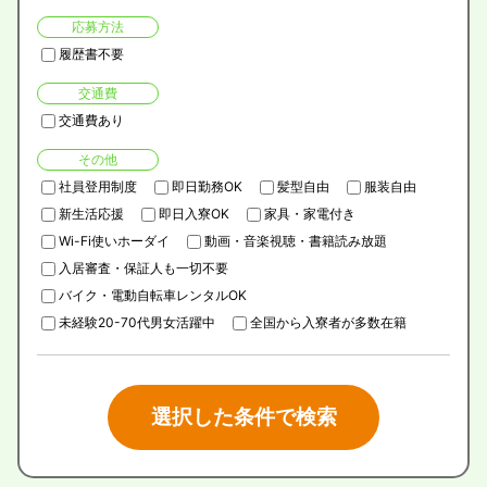
応募方法
履歴書不要
交通費
交通費あり
その他
社員登用制度
即日勤務OK
髪型自由
服装自由
新生活応援
即日入寮OK
家具・家電付き
Wi-Fi使いホーダイ
動画・音楽視聴・書籍読み放題
入居審査・保証人も一切不要
バイク・電動自転車レンタルOK
未経験20-70代男女活躍中
全国から入寮者が多数在籍