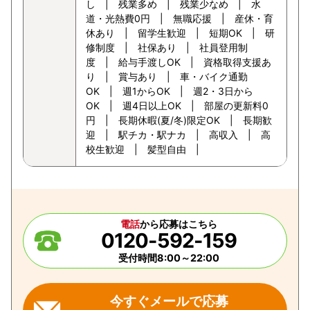
し | 残業多め | 残業少なめ | 水
道・光熱費0円 | 無職応援 | 産休・育
休あり | 留学生歓迎 | 短期OK | 研
修制度 | 社保あり | 社員登用制
度 | 給与手渡しOK | 資格取得支援あ
り | 賞与あり | 車・バイク通勤
OK | 週1からOK | 週2・3日から
OK | 週4日以上OK | 部屋の更新料0
円 | 長期休暇(夏/冬)限定OK | 長期歓
迎 | 駅チカ・駅ナカ | 高収入 | 高
校生歓迎 | 髪型自由 |
電話
から応募はこちら
0120-592-159
受付時間8:00～22:00
今すぐメールで応募