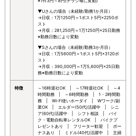
※1件3円～8円(チラシ毎に変動)
▼Uさんの場合（未経験/勤務1か月目）
→日収：1万1250円＝1ポスト5円×2250ポ
スト
→月収：281,250円＝1万1250円×25日勤務
※勤務日数により変動
▼Sさんの場合（未経験/勤務3か月目）
→日収：1万5600円＝1ポスト5円×3120ポ
スト
→月収：390,000円＝1万5,600円×25日勤
務※勤務日数により変動
特徴
～16時退社OK | ～17時退社OK | ～4
時間勤務 | ～6時間勤務 | 1・2時間勤
務 | Wi-Fi使いホーダイ | Wワーク/副
業OK | エルダー(50代)活躍中 | シニ
ア(60代)活躍中 | シフト相談 | バイ
ク・電動自転車レンタルOK | バイクプ
レゼントあり | フリーター歓迎 | ボー
ナスあり | ミドル(40代)活躍中 | 主婦