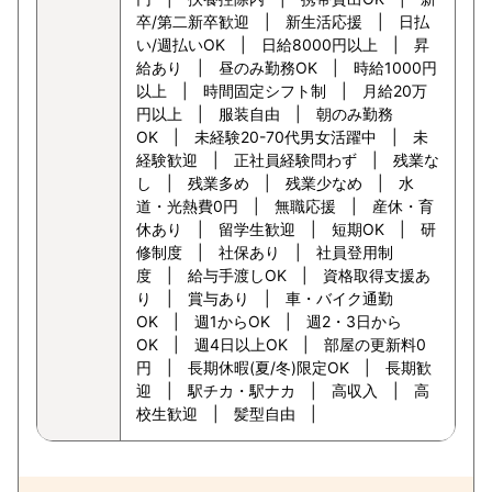
卒/第二新卒歓迎 | 新生活応援 | 日払
い/週払いOK | 日給8000円以上 | 昇
給あり | 昼のみ勤務OK | 時給1000円
以上 | 時間固定シフト制 | 月給20万
円以上 | 服装自由 | 朝のみ勤務
OK | 未経験20-70代男女活躍中 | 未
経験歓迎 | 正社員経験問わず | 残業な
し | 残業多め | 残業少なめ | 水
道・光熱費0円 | 無職応援 | 産休・育
休あり | 留学生歓迎 | 短期OK | 研
修制度 | 社保あり | 社員登用制
度 | 給与手渡しOK | 資格取得支援あ
り | 賞与あり | 車・バイク通勤
OK | 週1からOK | 週2・3日から
OK | 週4日以上OK | 部屋の更新料0
円 | 長期休暇(夏/冬)限定OK | 長期歓
迎 | 駅チカ・駅ナカ | 高収入 | 高
校生歓迎 | 髪型自由 |