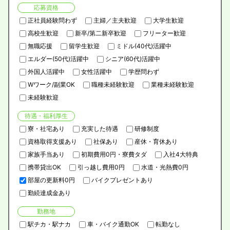
応募資格
正社員経験問わず
主婦／主夫歓迎
大学生歓迎
高校生歓迎
新卒/第二新卒歓迎
フリーター歓迎
無職応援
留学生歓迎
ミドル(40代)活躍中
エルダー(50代)活躍中
シニア(60代)活躍中
外国人活躍中
女性活躍中
学歴問わず
Wワーク/副業OK
職種未経験歓迎
業種未経験歓迎
未経験歓迎
待遇・福利厚生
寮・社宅あり
充実した待遇
研修制度
資格取得支援あり
社保あり
産休・育休あり
家族手当あり
初期費用0円・寮費タダ
入社4大特典
携帯貸出OK
引っ越し費用0円
水道・光熱費0円
部屋の更新料0円
バイクプレゼントあり
勤続達成金あり
勤務地
駅チカ・駅ナカ
車・バイク通勤OK
転勤なし