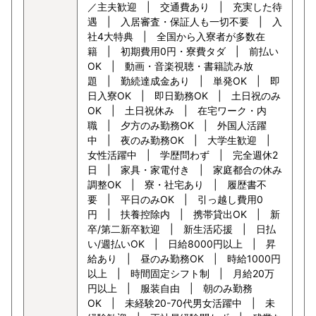
／主夫歓迎 | 交通費あり | 充実した待
遇 | 入居審査・保証人も一切不要 | 入
社4大特典 | 全国から入寮者が多数在
籍 | 初期費用0円・寮費タダ | 前払い
OK | 動画・音楽視聴・書籍読み放
題 | 勤続達成金あり | 単発OK | 即
日入寮OK | 即日勤務OK | 土日祝のみ
OK | 土日祝休み | 在宅ワーク・内
職 | 夕方のみ勤務OK | 外国人活躍
中 | 夜のみ勤務OK | 大学生歓迎 |
女性活躍中 | 学歴問わず | 完全週休2
日 | 家具・家電付き | 家庭都合の休み
調整OK | 寮・社宅あり | 履歴書不
要 | 平日のみOK | 引っ越し費用0
円 | 扶養控除内 | 携帯貸出OK | 新
卒/第二新卒歓迎 | 新生活応援 | 日払
い/週払いOK | 日給8000円以上 | 昇
給あり | 昼のみ勤務OK | 時給1000円
以上 | 時間固定シフト制 | 月給20万
円以上 | 服装自由 | 朝のみ勤務
OK | 未経験20-70代男女活躍中 | 未