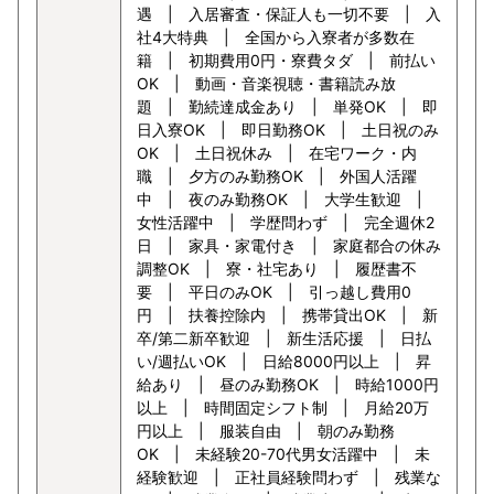
遇 | 入居審査・保証人も一切不要 | 入
社4大特典 | 全国から入寮者が多数在
籍 | 初期費用0円・寮費タダ | 前払い
OK | 動画・音楽視聴・書籍読み放
題 | 勤続達成金あり | 単発OK | 即
日入寮OK | 即日勤務OK | 土日祝のみ
OK | 土日祝休み | 在宅ワーク・内
職 | 夕方のみ勤務OK | 外国人活躍
中 | 夜のみ勤務OK | 大学生歓迎 |
女性活躍中 | 学歴問わず | 完全週休2
日 | 家具・家電付き | 家庭都合の休み
調整OK | 寮・社宅あり | 履歴書不
要 | 平日のみOK | 引っ越し費用0
円 | 扶養控除内 | 携帯貸出OK | 新
卒/第二新卒歓迎 | 新生活応援 | 日払
い/週払いOK | 日給8000円以上 | 昇
給あり | 昼のみ勤務OK | 時給1000円
以上 | 時間固定シフト制 | 月給20万
円以上 | 服装自由 | 朝のみ勤務
OK | 未経験20-70代男女活躍中 | 未
経験歓迎 | 正社員経験問わず | 残業な