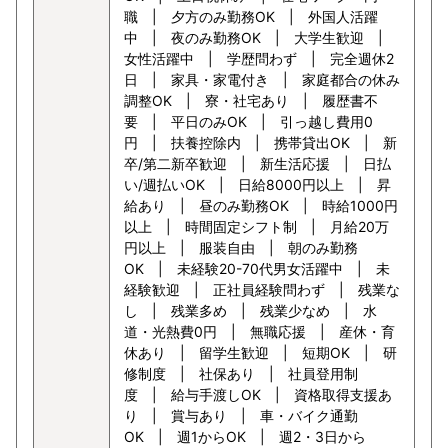
職 | 夕方のみ勤務OK | 外国人活躍
中 | 夜のみ勤務OK | 大学生歓迎 |
女性活躍中 | 学歴問わず | 完全週休2
日 | 家具・家電付き | 家庭都合の休み
調整OK | 寮・社宅あり | 履歴書不
要 | 平日のみOK | 引っ越し費用0
円 | 扶養控除内 | 携帯貸出OK | 新
卒/第二新卒歓迎 | 新生活応援 | 日払
い/週払いOK | 日給8000円以上 | 昇
給あり | 昼のみ勤務OK | 時給1000円
以上 | 時間固定シフト制 | 月給20万
円以上 | 服装自由 | 朝のみ勤務
OK | 未経験20-70代男女活躍中 | 未
経験歓迎 | 正社員経験問わず | 残業な
し | 残業多め | 残業少なめ | 水
道・光熱費0円 | 無職応援 | 産休・育
休あり | 留学生歓迎 | 短期OK | 研
修制度 | 社保あり | 社員登用制
度 | 給与手渡しOK | 資格取得支援あ
り | 賞与あり | 車・バイク通勤
OK | 週1からOK | 週2・3日から