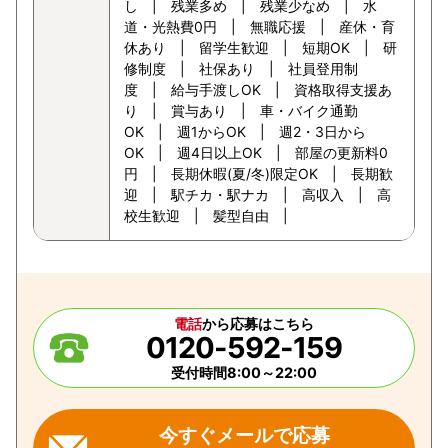
し | 残業多め | 残業少なめ | 水
道・光熱費0円 | 無職応援 | 産休・育
休あり | 留学生歓迎 | 短期OK | 研
修制度 | 社保あり | 社員登用制
度 | 給与手渡しOK | 資格取得支援あ
り | 賞与あり | 車・バイク通勤
OK | 週1からOK | 週2・3日から
OK | 週4日以上OK | 部屋の更新料0
円 | 長期休暇(夏/冬)限定OK | 長期歓
迎 | 駅チカ・駅ナカ | 高収入 | 高
校生歓迎 | 髪型自由 |
電話
から応募はこちら
0120-592-159
受付時間8:00～22:00
今すぐメールで応募