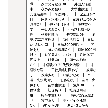
職 | 夕方のみ勤務OK | 外国人活躍
中 | 夜のみ勤務OK | 大学生歓迎 |
女性活躍中 | 学歴問わず | 完全週休2
日 | 家具・家電付き | 家庭都合の休み
調整OK | 寮・社宅あり | 履歴書不
要 | 平日のみOK | 引っ越し費用0
円 | 扶養控除内 | 携帯貸出OK | 新
卒/第二新卒歓迎 | 新生活応援 | 日払
い/週払いOK | 日給8000円以上 | 昇
給あり | 昼のみ勤務OK | 時給1000円
以上 | 時間固定シフト制 | 月給20万
円以上 | 服装自由 | 朝のみ勤務
OK | 未経験20-70代男女活躍中 | 未
経験歓迎 | 正社員経験問わず | 残業な
し | 残業多め | 残業少なめ | 水
道・光熱費0円 | 無職応援 | 産休・育
休あり | 留学生歓迎 | 短期OK | 研
修制度 | 社保あり | 社員登用制
度 | 給与手渡しOK | 資格取得支援あ
り | 賞与あり | 車・バイク通勤
OK | 週1からOK | 週2・3日から