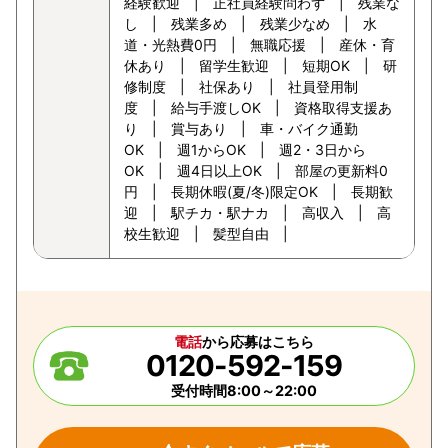
経験歓迎 | 正社員経験問わず | 残業な
し | 残業多め | 残業少なめ | 水
道・光熱費0円 | 無職応援 | 産休・育
休あり | 留学生歓迎 | 短期OK | 研
修制度 | 社保あり | 社員登用制
度 | 給与手渡しOK | 資格取得支援あ
り | 賞与あり | 車・バイク通勤
OK | 週1からOK | 週2・3日から
OK | 週4日以上OK | 部屋の更新料0
円 | 長期休暇(夏/冬)限定OK | 長期歓
迎 | 駅チカ・駅ナカ | 高収入 | 高
校生歓迎 | 髪型自由 |
電話
から応募はこちら
0120-592-159
受付時間8:00～22:00