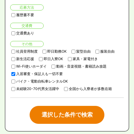
応募方法
履歴書不要
交通費
交通費あり
その他
社員登用制度
即日勤務OK
髪型自由
服装自由
新生活応援
即日入寮OK
家具・家電付き
Wi-Fi使いホーダイ
動画・音楽視聴・書籍読み放題
入居審査・保証人も一切不要
バイク・電動自転車レンタルOK
未経験20-70代男女活躍中
全国から入寮者が多数在籍