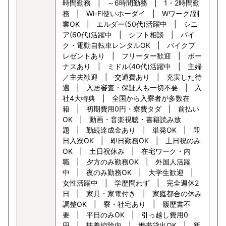
時間勤務 | ～6時間勤務 | 1・2時間勤
務 | Wi-Fi使いホーダイ | Wワーク/副
業OK | エルダー(50代)活躍中 | シニ
ア(60代)活躍中 | シフト相談 | バイ
ク・電動自転車レンタルOK | バイクプ
レゼントあり | フリーター歓迎 | ボー
ナスあり | ミドル(40代)活躍中 | 主婦
／主夫歓迎 | 交通費あり | 充実した待
遇 | 入居審査・保証人も一切不要 | 入
社4大特典 | 全国から入寮者が多数在
籍 | 初期費用0円・寮費タダ | 前払い
OK | 動画・音楽視聴・書籍読み放
題 | 勤続達成金あり | 単発OK | 即
日入寮OK | 即日勤務OK | 土日祝のみ
OK | 土日祝休み | 在宅ワーク・内
職 | 夕方のみ勤務OK | 外国人活躍
中 | 夜のみ勤務OK | 大学生歓迎 |
女性活躍中 | 学歴問わず | 完全週休2
日 | 家具・家電付き | 家庭都合の休み
調整OK | 寮・社宅あり | 履歴書不
要 | 平日のみOK | 引っ越し費用0
円 | 扶養控除内 | 携帯貸出OK | 新