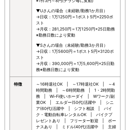
※1件3円～8円(チラシ毎に変動)
▼Uさんの場合（未経験/勤務1か月目）
→日収：1万1250円＝1ポスト5円×2250ポ
スト
→月収：281,250円＝1万1250円×25日勤務
※勤務日数により変動
▼Sさんの場合（未経験/勤務3か月目）
→日収：1万5600円＝1ポスト5円×3120ポ
スト
→月収：390,000円＝1万5,600円×25日勤
務※勤務日数により変動
特徴
～16時退社OK | ～17時退社OK | ～4
時間勤務 | ～6時間勤務 | 1・2時間勤
務 | Wi-Fi使いホーダイ | Wワーク/副
業OK | エルダー(50代)活躍中 | シニ
ア(60代)活躍中 | シフト相談 | バイ
ク・電動自転車レンタルOK | バイクプ
レゼントあり | フリーター歓迎 | ボー
ナスあり | ミドル(40代)活躍中 | 主婦