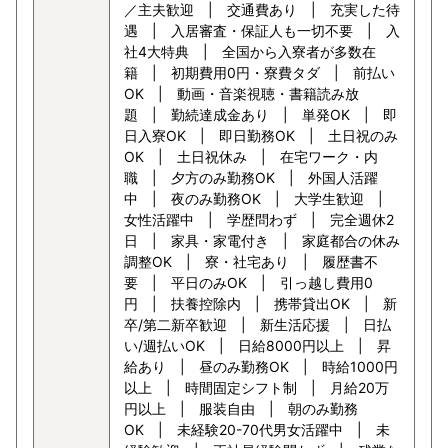
／主夫歓迎 | 交通費あり | 充実した待
遇 | 入居審査・保証人も一切不要 | 入
社4大特典 | 全国から入寮者が多数在
籍 | 初期費用0円・寮費タダ | 前払い
OK | 動画・音楽視聴・書籍読み放
題 | 勤続達成金あり | 単発OK | 即
日入寮OK | 即日勤務OK | 土日祝のみ
OK | 土日祝休み | 在宅ワーク・内
職 | 夕方のみ勤務OK | 外国人活躍
中 | 夜のみ勤務OK | 大学生歓迎 |
女性活躍中 | 学歴問わず | 完全週休2
日 | 家具・家電付き | 家庭都合の休み
調整OK | 寮・社宅あり | 履歴書不
要 | 平日のみOK | 引っ越し費用0
円 | 扶養控除内 | 携帯貸出OK | 新
卒/第二新卒歓迎 | 新生活応援 | 日払
い/週払いOK | 日給8000円以上 | 昇
給あり | 昼のみ勤務OK | 時給1000円
以上 | 時間固定シフト制 | 月給20万
円以上 | 服装自由 | 朝のみ勤務
OK | 未経験20-70代男女活躍中 | 未