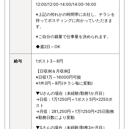
12:00/12:00-14:00/14:00-16:00
※上記の何れかの時間帯に出社し、チラシを
持ってポスティングに向かっていただきま
す。
※ご自分の裁量で仕事量を決められます。
◆週2日～OK
給与
1ポスト3～8円
【日収例＆月収例】
※日収1万～16000円可能
※1件3円～8円(チラシ毎に変動)
▼Uさんの場合（未経験/勤務1か月目）
→日収：1万1250円＝1ポスト5円×2250ポ
スト
→月収：281,250円＝1万1250円×25日勤務
※勤務日数により変動
▼Sさんの場合（未経験/勤務3か月目）