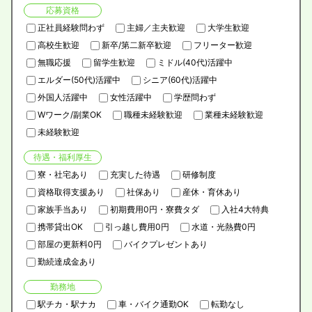
応募資格
正社員経験問わず
主婦／主夫歓迎
大学生歓迎
高校生歓迎
新卒/第二新卒歓迎
フリーター歓迎
無職応援
留学生歓迎
ミドル(40代)活躍中
エルダー(50代)活躍中
シニア(60代)活躍中
外国人活躍中
女性活躍中
学歴問わず
Wワーク/副業OK
職種未経験歓迎
業種未経験歓迎
未経験歓迎
待遇・福利厚生
寮・社宅あり
充実した待遇
研修制度
資格取得支援あり
社保あり
産休・育休あり
家族手当あり
初期費用0円・寮費タダ
入社4大特典
携帯貸出OK
引っ越し費用0円
水道・光熱費0円
部屋の更新料0円
バイクプレゼントあり
勤続達成金あり
勤務地
駅チカ・駅ナカ
車・バイク通勤OK
転勤なし