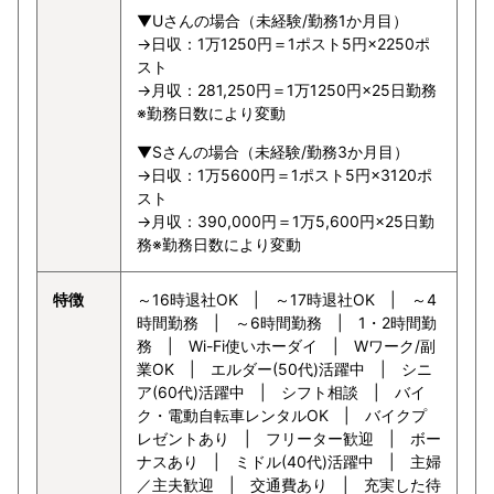
▼Uさんの場合（未経験/勤務1か月目）
→日収：1万1250円＝1ポスト5円×2250ポ
スト
→月収：281,250円＝1万1250円×25日勤務
※勤務日数により変動
▼Sさんの場合（未経験/勤務3か月目）
→日収：1万5600円＝1ポスト5円×3120ポ
スト
→月収：390,000円＝1万5,600円×25日勤
務※勤務日数により変動
特徴
～16時退社OK | ～17時退社OK | ～4
時間勤務 | ～6時間勤務 | 1・2時間勤
務 | Wi-Fi使いホーダイ | Wワーク/副
業OK | エルダー(50代)活躍中 | シニ
ア(60代)活躍中 | シフト相談 | バイ
ク・電動自転車レンタルOK | バイクプ
レゼントあり | フリーター歓迎 | ボー
ナスあり | ミドル(40代)活躍中 | 主婦
／主夫歓迎 | 交通費あり | 充実した待