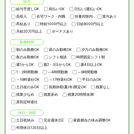
給与
給与手渡しOK
前払いOK
日払い/週払いOK
高収入
在宅ワーク・内職
扶養控除内
賞与あり
昇給あり
時給1000円以上
日給8000円以上
月給20万円以上
ボーナスあり
勤務時間
朝のみ勤務OK
昼のみ勤務OK
夕方のみ勤務OK
夜のみ勤務OK
シフト相談
時間固定シフト制
週1からOK
週2・3日からOK
週4日以上OK
1・2時間勤務
～4時間勤務
～6時間勤務
～16時退社OK
～17時退社OK
平日のみOK
土日祝のみOK
長期休暇(夏/冬)限定OK
残業なし
残業少なめ
残業多め
残業20時間未満
原則定時退社
休日・休暇
土日祝休み
完全週休2日
家庭都合の休み調整OK
年間休日120日以上