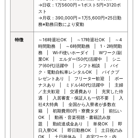
→日収：1万5600円＝1ポスト5円×3120ポ
スト
→月収：390,000円＝1万5,600円×25日勤
務※勤務日数により変動
特徴
～16時退社OK | ～17時退社OK | ～4
時間勤務 | ～6時間勤務 | 1・2時間勤
務 | Wi-Fi使いホーダイ | Wワーク/副
業OK | エルダー(50代)活躍中 | シニ
ア(60代)活躍中 | シフト相談 | バイ
ク・電動自転車レンタルOK | バイクプ
レゼントあり | フリーター歓迎 | ボー
ナスあり | ミドル(40代)活躍中 | 主婦
／主夫歓迎 | 交通費あり | 充実した待
遇 | 入居審査・保証人も一切不要 | 入
社4大特典 | 全国から入寮者が多数在
籍 | 初期費用0円・寮費タダ | 前払い
OK | 動画・音楽視聴・書籍読み放
題 | 勤続達成金あり | 単発OK | 即
日入寮OK | 即日勤務OK | 土日祝のみ
OK | 土日祝休み | 在宅ワーク・内