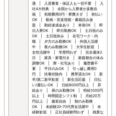
遇 | 入居審査・保証人も一切不要 | 入
社4大特典 | 全国から入寮者が多数在
籍 | 初期費用0円・寮費タダ | 前払い
OK | 動画・音楽視聴・書籍読み放
題 | 勤続達成金あり | 単発OK | 即
日入寮OK | 即日勤務OK | 土日祝のみ
OK | 土日祝休み | 在宅ワーク・内
職 | 夕方のみ勤務OK | 外国人活躍
中 | 夜のみ勤務OK | 大学生歓迎 |
女性活躍中 | 学歴問わず | 完全週休2
日 | 家具・家電付き | 家庭都合の休み
調整OK | 寮・社宅あり | 履歴書不
要 | 平日のみOK | 引っ越し費用0
円 | 扶養控除内 | 携帯貸出OK | 新
卒/第二新卒歓迎 | 新生活応援 | 日払
い/週払いOK | 日給8000円以上 | 昇
給あり | 昼のみ勤務OK | 時給1000円
以上 | 時間固定シフト制 | 月給20万
円以上 | 服装自由 | 朝のみ勤務
OK | 未経験20-70代男女活躍中 | 未
経験歓迎 | 正社員経験問わず | 残業な