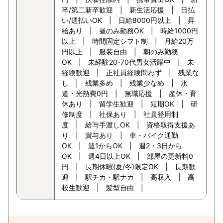
卒/第二新卒歓迎 | 新生活応援 | 日払
い/週払いOK | 日給8000円以上 | 昇
給あり | 昼のみ勤務OK | 時給1000円
以上 | 時間固定シフト制 | 月給20万
円以上 | 服装自由 | 朝のみ勤務
OK | 未経験20-70代男女活躍中 | 未
経験歓迎 | 正社員経験問わず | 残業な
し | 残業多め | 残業少なめ | 水
道・光熱費0円 | 無職応援 | 産休・育
休あり | 留学生歓迎 | 短期OK | 研
修制度 | 社保あり | 社員登用制
度 | 給与手渡しOK | 資格取得支援あ
り | 賞与あり | 車・バイク通勤
OK | 週1からOK | 週2・3日から
OK | 週4日以上OK | 部屋の更新料0
円 | 長期休暇(夏/冬)限定OK | 長期歓
迎 | 駅チカ・駅ナカ | 高収入 | 高
校生歓迎 | 髪型自由 |