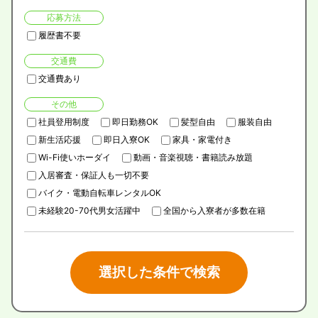
応募方法
履歴書不要
交通費
交通費あり
その他
社員登用制度
即日勤務OK
髪型自由
服装自由
新生活応援
即日入寮OK
家具・家電付き
Wi-Fi使いホーダイ
動画・音楽視聴・書籍読み放題
入居審査・保証人も一切不要
バイク・電動自転車レンタルOK
未経験20-70代男女活躍中
全国から入寮者が多数在籍