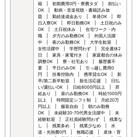
籍 | 初期費用0円・寮費タダ | 前払い
OK | 動画・音楽視聴・書籍読み放
題 | 勤続達成金あり | 単発OK | 即
日入寮OK | 即日勤務OK | 土日祝のみ
OK | 土日祝休み | 在宅ワーク・内
職 | 夕方のみ勤務OK | 外国人活躍
中 | 夜のみ勤務OK | 大学生歓迎 |
女性活躍中 | 学歴問わず | 完全週休2
日 | 家具・家電付き | 家庭都合の休み
調整OK | 寮・社宅あり | 履歴書不
要 | 平日のみOK | 引っ越し費用0
円 | 扶養控除内 | 携帯貸出OK | 新
卒/第二新卒歓迎 | 新生活応援 | 日払
い/週払いOK | 日給8000円以上 | 昇
給あり | 昼のみ勤務OK | 時給1000円
以上 | 時間固定シフト制 | 月給20万
円以上 | 服装自由 | 朝のみ勤務
OK | 未経験20-70代男女活躍中 | 未
経験歓迎 | 正社員経験問わず | 残業な
し | 残業多め | 残業少なめ | 水
道・光熱費0円 | 無職応援 | 産休・育