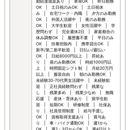
勤続達成金あり | 単発OK | 即日勤務
OK | 土日祝のみOK | 土日祝休
み | 在宅ワーク・内職 | 夕方のみ勤務
OK | 外国人活躍中 | 夜のみ勤務
OK | 大学生歓迎 | 女性活躍中 | 学
歴問わず | 完全週休2日 | 家庭都合の
休み調整OK | 履歴書不要 | 平日のみ
OK | 扶養控除内 | 携帯貸出OK |
新卒/第二新卒歓迎 | 日払い/週払い
OK | 日給8000円以上 | 昇給あ
り | 昼のみ勤務OK | 時給1000円以
上 | 時間固定シフト制 | 月給20万円
以上 | 服装自由 | 朝のみ勤務OK |
未経験20-70代男女活躍中 | 未経験歓
迎 | 正社員経験問わず | 残業な
し | 残業多め | 残業少なめ | 無職
応援 | 産休・育休あり | 留学生歓
迎 | 短期OK | 研修制度 | 社保あ
り | 社員登用制度 | 給与手渡し
OK | 資格取得支援あり | 賞与あ
り | 車・バイク通勤OK | 週1から
OK | 週2・3日からOK | 週4日以上