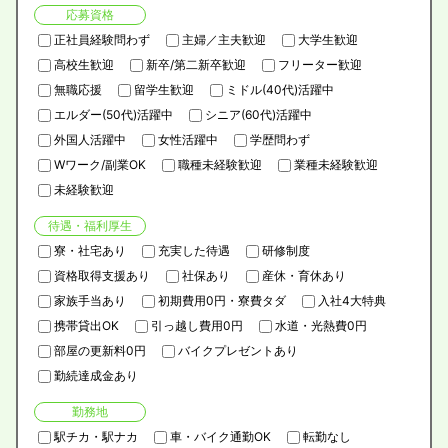
応募資格
正社員経験問わず
主婦／主夫歓迎
大学生歓迎
高校生歓迎
新卒/第二新卒歓迎
フリーター歓迎
無職応援
留学生歓迎
ミドル(40代)活躍中
エルダー(50代)活躍中
シニア(60代)活躍中
外国人活躍中
女性活躍中
学歴問わず
Wワーク/副業OK
職種未経験歓迎
業種未経験歓迎
未経験歓迎
待遇・福利厚生
寮・社宅あり
充実した待遇
研修制度
資格取得支援あり
社保あり
産休・育休あり
家族手当あり
初期費用0円・寮費タダ
入社4大特典
携帯貸出OK
引っ越し費用0円
水道・光熱費0円
部屋の更新料0円
バイクプレゼントあり
勤続達成金あり
勤務地
駅チカ・駅ナカ
車・バイク通勤OK
転勤なし