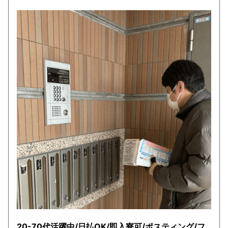
20-70代活躍中/日払OK/即入寮可/ポスティング/フ