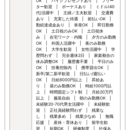
OK | バイクプレゼントあり | フリー
ター歓迎 | ボーナスあり | ミドル(40
代)活躍中 | 主婦／主夫歓迎 | 交通費
あり | 充実した待遇 | 前払いOK |
勤続達成金あり | 単発OK | 即日勤務
OK | 土日祝のみOK | 土日祝休
み | 在宅ワーク・内職 | 夕方のみ勤務
OK | 外国人活躍中 | 夜のみ勤務
OK | 大学生歓迎 | 女性活躍中 | 学
歴問わず | 完全週休2日 | 家庭都合の
休み調整OK | 履歴書不要 | 平日のみ
OK | 扶養控除内 | 携帯貸出OK |
新卒/第二新卒歓迎 | 日払い/週払い
OK | 日給8000円以上 | 昇給あ
り | 昼のみ勤務OK | 時給1000円以
上 | 時間固定シフト制 | 月給20万円
以上 | 服装自由 | 朝のみ勤務OK |
未経験20-70代男女活躍中 | 未経験歓
迎 | 正社員経験問わず | 残業な
し | 残業多め | 残業少なめ | 無職
応援 | 産休・育休あり | 留学生歓
迎 | 短期OK | 研修制度 | 社保あ