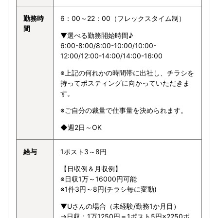
勤務時
6：00～22：00（フレックスタイム制）
間
▼選べる勤務開始時間♪
6:00-8:00/8:00-10:00/10:00-
12:00/12:00-14:00/14:00-16:00
※上記の何れかの時間帯に出社し、チラシを
持ってポスティングに向かっていただきま
す。
※ご自分の裁量で仕事量を決められます。
◆週2日～OK
給与
1ポスト3～8円
【日収例＆月収例】
※日収1万～16000円可能
※1件3円～8円(チラシ毎に変動)
▼Uさんの場合（未経験/勤務1か月目）
→日収：1万1250円＝1ポスト5円×2250ポ