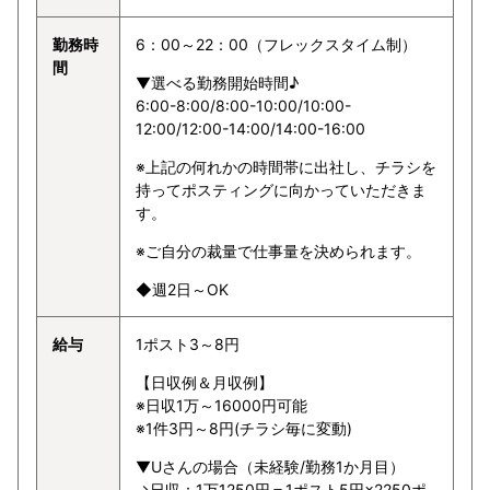
勤務時
6：00～22：00（フレックスタイム制）
間
▼選べる勤務開始時間♪
6:00-8:00/8:00-10:00/10:00-
12:00/12:00-14:00/14:00-16:00
※上記の何れかの時間帯に出社し、チラシを
持ってポスティングに向かっていただきま
す。
※ご自分の裁量で仕事量を決められます。
◆週2日～OK
給与
1ポスト3～8円
【日収例＆月収例】
※日収1万～16000円可能
※1件3円～8円(チラシ毎に変動)
▼Uさんの場合（未経験/勤務1か月目）
→日収：1万1250円＝1ポスト5円×2250ポ