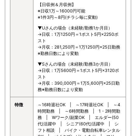
【日収例＆月収例】
※日収1万～16000円可能
※1件3円～8円(チラシ毎に変動)
▼Uさんの場合（未経験/勤務1か月目）
→日収：1万1250円＝1ポスト5円×2250ポ
スト
→月収：281,250円＝1万1250円×25日勤務
※勤務日数により変動
▼Sさんの場合（未経験/勤務3か月目）
→日収：1万5600円＝1ポスト5円×3120ポ
スト
→月収：390,000円＝1万5,600円×25日勤
務※勤務日数により変動
特徴
～16時退社OK | ～17時退社OK | ～4
時間勤務 | ～6時間勤務 | 1・2時間勤
務 | Wワーク/副業OK | エルダー(50
代)活躍中 | シニア(60代)活躍中 | シ
フト相談 | バイク・電動自転車レンタル