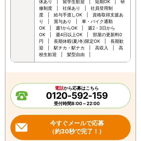
休あり | 留学生歓迎 | 短期OK | 研
修制度 | 社保あり | 社員登用制
度 | 給与手渡しOK | 資格取得支援あ
り | 賞与あり | 車・バイク通勤
OK | 週1からOK | 週2・3日から
OK | 週4日以上OK | 部屋の更新料0
円 | 長期休暇(夏/冬)限定OK | 長期歓
迎 | 駅チカ・駅ナカ | 高収入 | 高
校生歓迎 | 髪型自由 |
電話
から応募はこちら
0120-592-159
受付時間8:00～22:00
今すぐメールで応募
（約30秒で完了！）