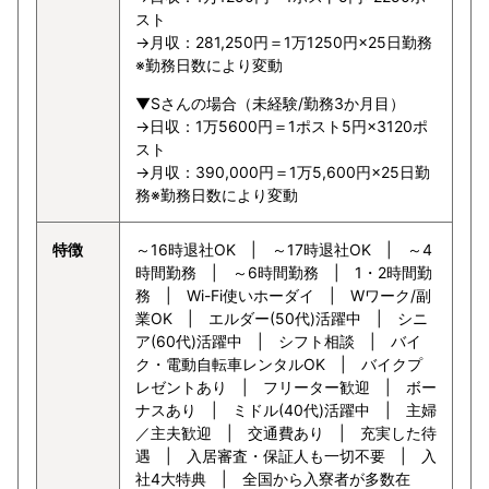
スト
→月収：281,250円＝1万1250円×25日勤務
※勤務日数により変動
▼Sさんの場合（未経験/勤務3か月目）
→日収：1万5600円＝1ポスト5円×3120ポ
スト
→月収：390,000円＝1万5,600円×25日勤
務※勤務日数により変動
特徴
～16時退社OK | ～17時退社OK | ～4
時間勤務 | ～6時間勤務 | 1・2時間勤
務 | Wi-Fi使いホーダイ | Wワーク/副
業OK | エルダー(50代)活躍中 | シニ
ア(60代)活躍中 | シフト相談 | バイ
ク・電動自転車レンタルOK | バイクプ
レゼントあり | フリーター歓迎 | ボー
ナスあり | ミドル(40代)活躍中 | 主婦
／主夫歓迎 | 交通費あり | 充実した待
遇 | 入居審査・保証人も一切不要 | 入
社4大特典 | 全国から入寮者が多数在