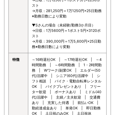
スト
→月収：281,250円＝1万1250円×25日勤務
※勤務日数により変動
▼Sさんの場合（未経験/勤務3か月目）
→日収：1万5600円＝1ポスト5円×3120ポ
スト
→月収：390,000円＝1万5,600円×25日勤
務※勤務日数により変動
特徴
～16時退社OK | ～17時退社OK | ～4
時間勤務 | ～6時間勤務 | 1・2時間勤
務 | Wワーク/副業OK | エルダー(50
代)活躍中 | シニア(60代)活躍中 | シ
フト相談 | バイク・電動自転車レンタル
OK | バイクプレゼントあり | フリー
ター歓迎 | ボーナスあり | ミドル(40
代)活躍中 | 主婦／主夫歓迎 | 交通費
あり | 充実した待遇 | 前払いOK |
勤続達成金あり | 単発OK | 即日勤務
OK | 土日祝のみOK | 土日祝休