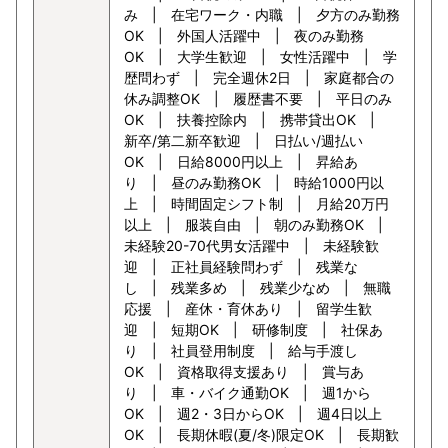
み | 在宅ワーク・内職 | 夕方のみ勤務
OK | 外国人活躍中 | 夜のみ勤務
OK | 大学生歓迎 | 女性活躍中 | 学
歴問わず | 完全週休2日 | 家庭都合の
休み調整OK | 履歴書不要 | 平日のみ
OK | 扶養控除内 | 携帯貸出OK |
新卒/第二新卒歓迎 | 日払い/週払い
OK | 日給8000円以上 | 昇給あ
り | 昼のみ勤務OK | 時給1000円以
上 | 時間固定シフト制 | 月給20万円
以上 | 服装自由 | 朝のみ勤務OK |
未経験20-70代男女活躍中 | 未経験歓
迎 | 正社員経験問わず | 残業な
し | 残業多め | 残業少なめ | 無職
応援 | 産休・育休あり | 留学生歓
迎 | 短期OK | 研修制度 | 社保あ
り | 社員登用制度 | 給与手渡し
OK | 資格取得支援あり | 賞与あ
り | 車・バイク通勤OK | 週1から
OK | 週2・3日からOK | 週4日以上
OK | 長期休暇(夏/冬)限定OK | 長期歓