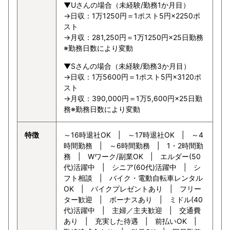
▼Uさんの場合（未経験/勤務1か月目）
→日収：1万1250円＝1ポスト5円×2250ポ
スト
→月収：281,250円＝1万1250円×25日勤務
※勤務日数により変動
▼Sさんの場合（未経験/勤務3か月目）
→日収：1万5600円＝1ポスト5円×3120ポ
スト
→月収：390,000円＝1万5,600円×25日勤
務※勤務日数により変動
特徴
～16時退社OK | ～17時退社OK | ～4
時間勤務 | ～6時間勤務 | 1・2時間勤
務 | Wワーク/副業OK | エルダー(50
代)活躍中 | シニア(60代)活躍中 | シ
フト相談 | バイク・電動自転車レンタル
OK | バイクプレゼントあり | フリー
ター歓迎 | ボーナスあり | ミドル(40
代)活躍中 | 主婦／主夫歓迎 | 交通費
あり | 充実した待遇 | 前払いOK |