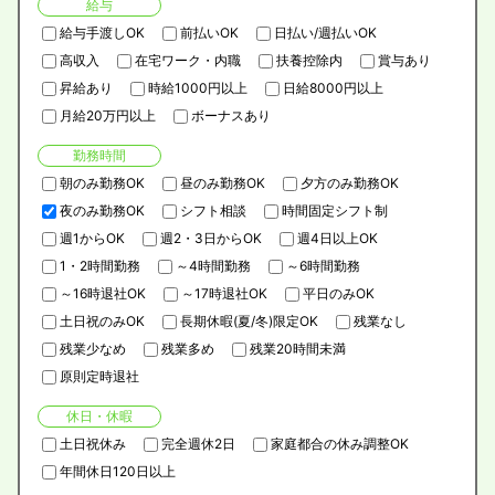
給与
給与手渡しOK
前払いOK
日払い/週払いOK
高収入
在宅ワーク・内職
扶養控除内
賞与あり
昇給あり
時給1000円以上
日給8000円以上
月給20万円以上
ボーナスあり
勤務時間
朝のみ勤務OK
昼のみ勤務OK
夕方のみ勤務OK
夜のみ勤務OK
シフト相談
時間固定シフト制
週1からOK
週2・3日からOK
週4日以上OK
1・2時間勤務
～4時間勤務
～6時間勤務
～16時退社OK
～17時退社OK
平日のみOK
土日祝のみOK
長期休暇(夏/冬)限定OK
残業なし
残業少なめ
残業多め
残業20時間未満
原則定時退社
休日・休暇
土日祝休み
完全週休2日
家庭都合の休み調整OK
年間休日120日以上