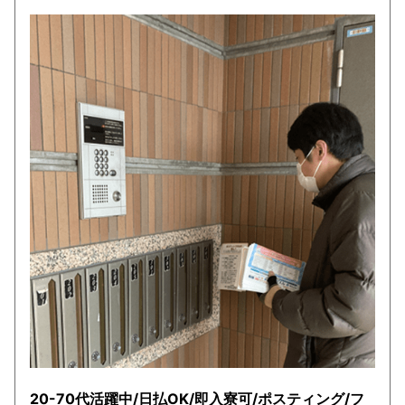
20-70代活躍中/日払OK/即入寮可/ポスティング/フ