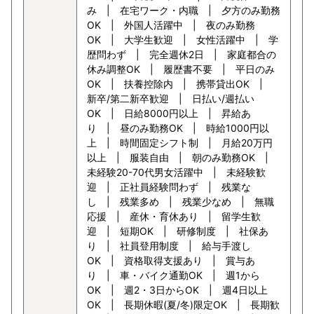
み | 在宅ワーク・内職 | 夕方のみ勤務
OK | 外国人活躍中 | 夜のみ勤務
OK | 大学生歓迎 | 女性活躍中 | 学
歴問わず | 完全週休2日 | 家庭都合の
休み調整OK | 履歴書不要 | 平日のみ
OK | 扶養控除内 | 携帯貸出OK |
新卒/第二新卒歓迎 | 日払い/週払い
OK | 日給8000円以上 | 昇給あ
り | 昼のみ勤務OK | 時給1000円以
上 | 時間固定シフト制 | 月給20万円
以上 | 服装自由 | 朝のみ勤務OK |
未経験20-70代男女活躍中 | 未経験歓
迎 | 正社員経験問わず | 残業な
し | 残業多め | 残業少なめ | 無職
応援 | 産休・育休あり | 留学生歓
迎 | 短期OK | 研修制度 | 社保あ
り | 社員登用制度 | 給与手渡し
OK | 資格取得支援あり | 賞与あ
り | 車・バイク通勤OK | 週1から
OK | 週2・3日からOK | 週4日以上
OK | 長期休暇(夏/冬)限定OK | 長期歓