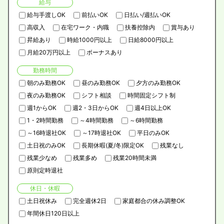
給与
給与手渡しOK
前払いOK
日払い/週払いOK
高収入
在宅ワーク・内職
扶養控除内
賞与あり
昇給あり
時給1000円以上
日給8000円以上
月給20万円以上
ボーナスあり
勤務時間
朝のみ勤務OK
昼のみ勤務OK
夕方のみ勤務OK
夜のみ勤務OK
シフト相談
時間固定シフト制
週1からOK
週2・3日からOK
週4日以上OK
1・2時間勤務
～4時間勤務
～6時間勤務
～16時退社OK
～17時退社OK
平日のみOK
土日祝のみOK
長期休暇(夏/冬)限定OK
残業なし
残業少なめ
残業多め
残業20時間未満
原則定時退社
休日・休暇
土日祝休み
完全週休2日
家庭都合の休み調整OK
年間休日120日以上