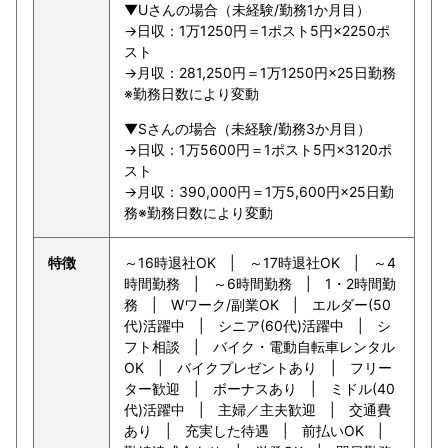
▼Uさんの場合（未経験/勤務1か月目）
→日収：1万1250円＝1ポスト5円×2250ポ
スト
→月収：281,250円＝1万1250円×25日勤務
※勤務日数により変動
▼Sさんの場合（未経験/勤務3か月目）
→日収：1万5600円＝1ポスト5円×3120ポ
スト
→月収：390,000円＝1万5,600円×25日勤
務※勤務日数により変動
特徴
～16時退社OK | ～17時退社OK | ～4
時間勤務 | ～6時間勤務 | 1・2時間勤
務 | Wワーク/副業OK | エルダー(50
代)活躍中 | シニア(60代)活躍中 | シ
フト相談 | バイク・電動自転車レンタル
OK | バイクプレゼントあり | フリー
ター歓迎 | ボーナスあり | ミドル(40
代)活躍中 | 主婦／主夫歓迎 | 交通費
あり | 充実した待遇 | 前払いOK |