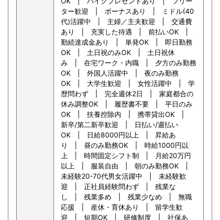
OK | バイクプレゼントあり | フリー
ター歓迎 | ボーナスあり | ミドル(40
代)活躍中 | 主婦／主夫歓迎 | 交通費
あり | 充実した待遇 | 前払いOK |
勤続達成金あり | 単発OK | 即日勤務
OK | 土日祝のみOK | 土日祝休
み | 在宅ワーク・内職 | 夕方のみ勤務
OK | 外国人活躍中 | 夜のみ勤務
OK | 大学生歓迎 | 女性活躍中 | 学
歴問わず | 完全週休2日 | 家庭都合の
休み調整OK | 履歴書不要 | 平日のみ
OK | 扶養控除内 | 携帯貸出OK |
新卒/第二新卒歓迎 | 日払い/週払い
OK | 日給8000円以上 | 昇給あ
り | 昼のみ勤務OK | 時給1000円以
上 | 時間固定シフト制 | 月給20万円
以上 | 服装自由 | 朝のみ勤務OK |
未経験20-70代男女活躍中 | 未経験歓
迎 | 正社員経験問わず | 残業な
し | 残業多め | 残業少なめ | 無職
応援 | 産休・育休あり | 留学生歓
迎 | 短期OK | 研修制度 | 社保あ