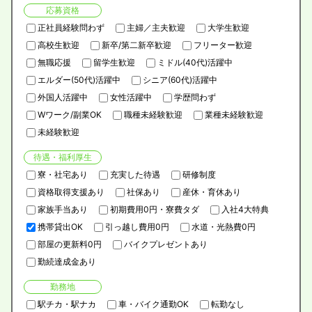
応募資格
正社員経験問わず
主婦／主夫歓迎
大学生歓迎
高校生歓迎
新卒/第二新卒歓迎
フリーター歓迎
無職応援
留学生歓迎
ミドル(40代)活躍中
エルダー(50代)活躍中
シニア(60代)活躍中
外国人活躍中
女性活躍中
学歴問わず
Wワーク/副業OK
職種未経験歓迎
業種未経験歓迎
未経験歓迎
待遇・福利厚生
寮・社宅あり
充実した待遇
研修制度
資格取得支援あり
社保あり
産休・育休あり
家族手当あり
初期費用0円・寮費タダ
入社4大特典
携帯貸出OK
引っ越し費用0円
水道・光熱費0円
部屋の更新料0円
バイクプレゼントあり
勤続達成金あり
勤務地
駅チカ・駅ナカ
車・バイク通勤OK
転勤なし