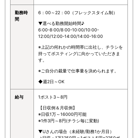
勤務時
6：00～22：00（フレックスタイム制）
間
▼選べる勤務開始時間♪
6:00-8:00/8:00-10:00/10:00-
12:00/12:00-14:00/14:00-16:00
※上記の何れかの時間帯に出社し、チラシを
持ってポスティングに向かっていただきま
す。
※ご自分の裁量で仕事量を決められます。
◆週2日～OK
給与
1ポスト3～8円
【日収例＆月収例】
※日収1万～16000円可能
※1件3円～8円(チラシ毎に変動)
▼Uさんの場合（未経験/勤務1か月目）
→日収：1万1250円＝1ポスト5円×2250ポ