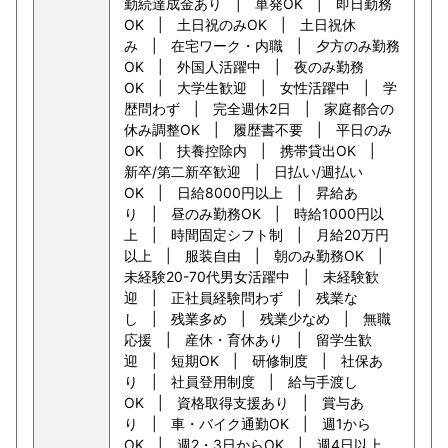
勤続達成金あり | 単発OK | 即日勤務
OK | 土日祝のみOK | 土日祝休
み | 在宅ワーク・内職 | 夕方のみ勤務
OK | 外国人活躍中 | 夜のみ勤務
OK | 大学生歓迎 | 女性活躍中 | 学
歴問わず | 完全週休2日 | 家庭都合の
休み調整OK | 履歴書不要 | 平日のみ
OK | 扶養控除内 | 携帯貸出OK |
新卒/第二新卒歓迎 | 日払い/週払い
OK | 日給8000円以上 | 昇給あ
り | 昼のみ勤務OK | 時給1000円以
上 | 時間固定シフト制 | 月給20万円
以上 | 服装自由 | 朝のみ勤務OK |
未経験20-70代男女活躍中 | 未経験歓
迎 | 正社員経験問わず | 残業な
し | 残業多め | 残業少なめ | 無職
応援 | 産休・育休あり | 留学生歓
迎 | 短期OK | 研修制度 | 社保あ
り | 社員登用制度 | 給与手渡し
OK | 資格取得支援あり | 賞与あ
り | 車・バイク通勤OK | 週1から
OK | 週2・3日からOK | 週4日以上