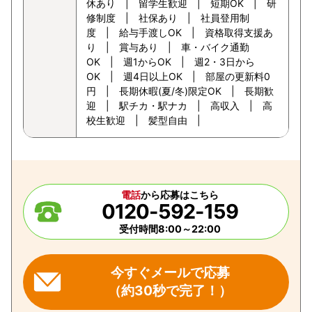
休あり | 留学生歓迎 | 短期OK | 研
修制度 | 社保あり | 社員登用制
度 | 給与手渡しOK | 資格取得支援あ
り | 賞与あり | 車・バイク通勤
OK | 週1からOK | 週2・3日から
OK | 週4日以上OK | 部屋の更新料0
円 | 長期休暇(夏/冬)限定OK | 長期歓
迎 | 駅チカ・駅ナカ | 高収入 | 高
校生歓迎 | 髪型自由 |
電話
から応募はこちら
0120-592-159
受付時間8:00～22:00
今すぐメールで応募
（約30秒で完了！）