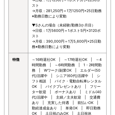
スト
→月収：281,250円＝1万1250円×25日勤務
※勤務日数により変動
▼Sさんの場合（未経験/勤務3か月目）
→日収：1万5600円＝1ポスト5円×3120ポ
スト
→月収：390,000円＝1万5,600円×25日勤
務※勤務日数により変動
特徴
～16時退社OK | ～17時退社OK | ～4
時間勤務 | ～6時間勤務 | 1・2時間勤
務 | Wワーク/副業OK | エルダー(50
代)活躍中 | シニア(60代)活躍中 | シ
フト相談 | バイク・電動自転車レンタル
OK | バイクプレゼントあり | フリー
ター歓迎 | ボーナスあり | ミドル(40
代)活躍中 | 主婦／主夫歓迎 | 交通費
あり | 充実した待遇 | 前払いOK |
勤続達成金あり | 単発OK | 即日勤務
OK | 土日祝のみOK | 土日祝休