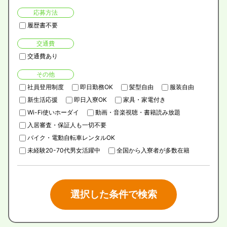
応募方法
履歴書不要
交通費
交通費あり
その他
社員登用制度
即日勤務OK
髪型自由
服装自由
新生活応援
即日入寮OK
家具・家電付き
Wi-Fi使いホーダイ
動画・音楽視聴・書籍読み放題
入居審査・保証人も一切不要
バイク・電動自転車レンタルOK
未経験20-70代男女活躍中
全国から入寮者が多数在籍