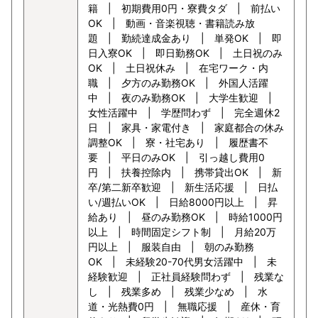
籍 | 初期費用0円・寮費タダ | 前払い
OK | 動画・音楽視聴・書籍読み放
題 | 勤続達成金あり | 単発OK | 即
日入寮OK | 即日勤務OK | 土日祝のみ
OK | 土日祝休み | 在宅ワーク・内
職 | 夕方のみ勤務OK | 外国人活躍
中 | 夜のみ勤務OK | 大学生歓迎 |
女性活躍中 | 学歴問わず | 完全週休2
日 | 家具・家電付き | 家庭都合の休み
調整OK | 寮・社宅あり | 履歴書不
要 | 平日のみOK | 引っ越し費用0
円 | 扶養控除内 | 携帯貸出OK | 新
卒/第二新卒歓迎 | 新生活応援 | 日払
い/週払いOK | 日給8000円以上 | 昇
給あり | 昼のみ勤務OK | 時給1000円
以上 | 時間固定シフト制 | 月給20万
円以上 | 服装自由 | 朝のみ勤務
OK | 未経験20-70代男女活躍中 | 未
経験歓迎 | 正社員経験問わず | 残業な
し | 残業多め | 残業少なめ | 水
道・光熱費0円 | 無職応援 | 産休・育