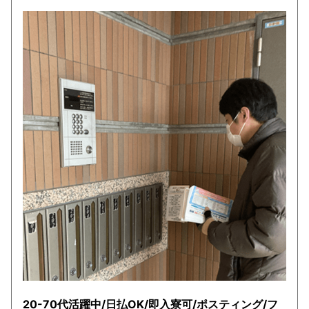
20-70代活躍中/日払OK/即入寮可/ポスティング/フ