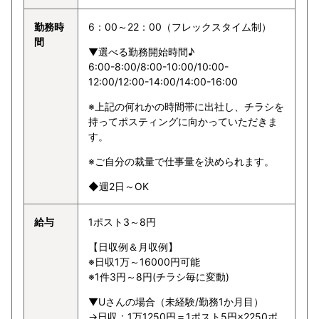
勤務時
6：00～22：00（フレックスタイム制）
間
▼選べる勤務開始時間♪
6:00-8:00/8:00-10:00/10:00-
12:00/12:00-14:00/14:00-16:00
※上記の何れかの時間帯に出社し、チラシを
持ってポスティングに向かっていただきま
す。
※ご自分の裁量で仕事量を決められます。
◆週2日～OK
給与
1ポスト3～8円
【日収例＆月収例】
※日収1万～16000円可能
※1件3円～8円(チラシ毎に変動)
▼Uさんの場合（未経験/勤務1か月目）
→日収：1万1250円＝1ポスト5円×2250ポ