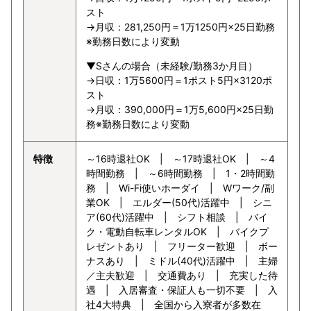
スト
→月収：281,250円＝1万1250円×25日勤務
※勤務日数により変動
▼Sさんの場合（未経験/勤務3か月目）
→日収：1万5600円＝1ポスト5円×3120ポ
スト
→月収：390,000円＝1万5,600円×25日勤
務※勤務日数により変動
特徴
～16時退社OK | ～17時退社OK | ～4
時間勤務 | ～6時間勤務 | 1・2時間勤
務 | Wi-Fi使いホーダイ | Wワーク/副
業OK | エルダー(50代)活躍中 | シニ
ア(60代)活躍中 | シフト相談 | バイ
ク・電動自転車レンタルOK | バイクプ
レゼントあり | フリーター歓迎 | ボー
ナスあり | ミドル(40代)活躍中 | 主婦
／主夫歓迎 | 交通費あり | 充実した待
遇 | 入居審査・保証人も一切不要 | 入
社4大特典 | 全国から入寮者が多数在