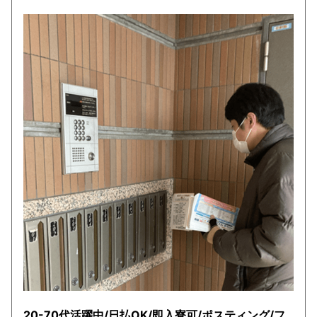
20-70代活躍中/日払OK/即入寮可/ポスティング/フ