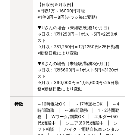
【日収例＆月収例】
※日収1万～16000円可能
※1件3円～8円(チラシ毎に変動)
▼Uさんの場合（未経験/勤務1か月目）
→日収：1万1250円＝1ポスト5円×2250ポ
スト
→月収：281,250円＝1万1250円×25日勤務
※勤務日数により変動
▼Sさんの場合（未経験/勤務3か月目）
→日収：1万5600円＝1ポスト5円×3120ポ
スト
→月収：390,000円＝1万5,600円×25日勤
務※勤務日数により変動
特徴
～16時退社OK | ～17時退社OK | ～4
時間勤務 | ～6時間勤務 | 1・2時間勤
務 | Wワーク/副業OK | エルダー(50
代)活躍中 | シニア(60代)活躍中 | シ
フト相談 | バイク・電動自転車レンタル