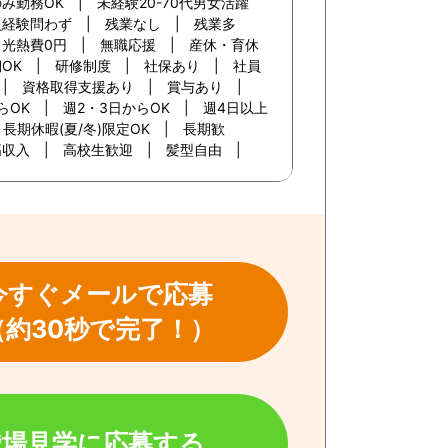
み勤務OK | 未経験20-70代男女活躍
員経験問わず | 残業なし | 残業多
・光熱費0円 | 無職応援 | 産休・育休
OK | 研修制度 | 社保あり | 社員
 | 資格取得支援あり | 賞与あり |
らOK | 週2・3日からOK | 週4日以上
長期休暇(夏/冬)限定OK | 長期歓
高収入 | 高校生歓迎 | 髪型自由 |
今すぐメールで応募
（約30秒で完了！）
職場見学に応募する