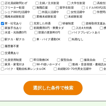
正社員経験問わず
主婦／主夫歓迎
大学生歓迎
高校生
フリーター歓迎
無職応援
留学生歓迎
ミドル(40代)
シニア(60代)活躍中
外国人活躍中
女性活躍中
学歴問
職種未経験歓迎
業種未経験歓迎
未経験歓迎
寮・社宅あり
充実した待遇
研修制度
資格取得支援あ
家族手当あり
初期費用0円・寮費タダ
入社4大特典
水道・光熱費0円
部屋の更新料0円
バイクプレゼントあり
駅チカ・駅ナカ
車・バイク通勤OK
転勤なし
履歴書不要
交通費あり
社員登用制度
即日勤務OK
髪型自由
服装自由
家具・家電付き
Wi-Fi使いホーダイ
動画・音楽視聴・書籍読
バイク・電動自転車レンタルOK
未経験20-70代男女活躍中