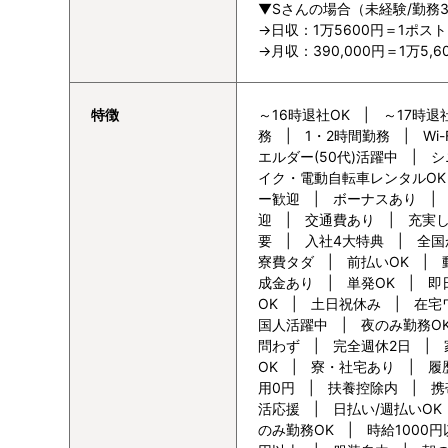
▼Sさんの場合（未経験/勤務
→日収：1万5600円＝1ポスト
→月収：390,000円＝1万5
特徴
～16時退社OK | ～17時退
務 | 1・2時間勤務 | Wi
エルダー(50代)活躍中 | シ
イク・電動自転車レンタルOK
ー歓迎 | ボーナスあり | 
迎 | 交通費あり | 充実
要 | 入社4大特典 | 全
寮費タダ | 前払いOK |
成金あり | 単発OK | 即
OK | 土日祝休み | 在宅
国人活躍中 | 夜のみ勤務O
問わず | 完全週休2日 |
OK | 寮・社宅あり | 履
用0円 | 扶養控除内 | 携
活応援 | 日払い/週払いOK
のみ勤務OK | 時給1000