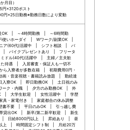
3か月目）
5円×3120ポスト
,600円×25日勤務※勤務日数により変動
社OK | ～4時間勤務 | ～6時間勤
-Fi使いホーダイ | Wワーク/副業OK |
ニア(60代)活躍中 | シフト相談 | バ
 | バイクプレゼントあり | フリータ
ミドル(40代)活躍中 | 主婦／主夫歓
した待遇 | 入居審査・保証人も一切不
国から入寮者が多数在籍 | 初期費用0円・
 動画・音楽視聴・書籍読み放題 | 勤続達
日入寮OK | 即日勤務OK | 土日祝のみ
ワーク・内職 | 夕方のみ勤務OK | 外
K | 大学生歓迎 | 女性活躍中 | 学歴
 家具・家電付き | 家庭都合の休み調整
歴書不要 | 平日のみOK | 引っ越し費
帯貸出OK | 新卒/第二新卒歓迎 | 新生
 | 日給8000円以上 | 昇給あり | 昼
円以上 | 時間固定シフト制 | 月給20万