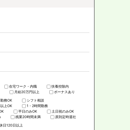
在宅ワーク・内職
扶養控除内
月給20万円以上
ボーナスあり
勤務OK
シフト相談
日以上OK
1・2時間勤務
OK
平日のみOK
土日祝のみOK
め
残業20時間未満
原則定時退社
休日120日以上