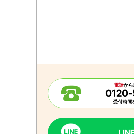
電話
から
0120-
受付時間8
LI