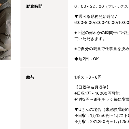
勤務時間
6：00～22：00（フレック
▼選べる勤務開始時間♪
6:00-8:00/8:00-10:00/10:00
※上記の何れかの時間帯に出
ていただきます。
※ご自分の裁量で仕事量を決
◆週2日～OK
給与
1ポスト3～8円
【日収例＆月収例】
※日収1万～16000円可能
※1件3円～8円(チラシ毎に変動
▼Uさんの場合（未経験/勤務
→日収：1万1250円＝1ポスト
→月収：281,250円＝1万1