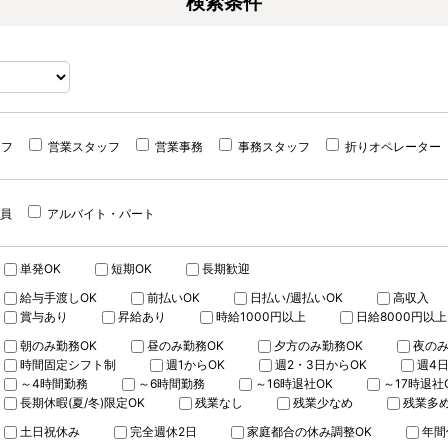
検索条件
ッフ
営業スタッフ
営業事務
事務スタッフ
折りオペレーター
員
アルバイト・パート
単発OK
短期OK
長期歓迎
給与手渡しOK
前払いOK
日払い/週払いOK
高収入
賞与あり
昇給あり
時給1000円以上
日給8000円以上
朝のみ勤務OK
昼のみ勤務OK
夕方のみ勤務OK
夜のみ
時間固定シフト制
週1からOK
週2・3日からOK
週4
～4時間勤務
～6時間勤務
～16時退社OK
～17時退社
長期休暇(夏/冬)限定OK
残業なし
残業少なめ
残業多
土日祝休み
完全週休2日
家庭都合の休み調整OK
年間