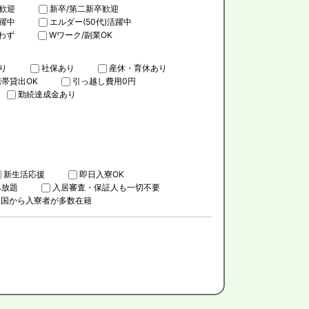
歓迎
新卒/第二新卒歓迎
活躍中
エルダー(50代)活躍中
わず
Wワーク/副業OK
り
社保あり
産休・育休あり
携帯貸出OK
引っ越し費用0円
勤続達成金あり
新生活応援
即日入寮OK
み放題
入居審査・保証人も一切不要
全国から入寮者が多数在籍