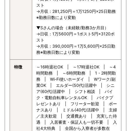
スト
→月収：281,250円＝1万1250円×25日勤務
※勤務日数により変動
▼Sさんの場合（未経験/勤務3か月目）
→日収：1万5600円＝1ポスト5円×3120ポ
スト
→月収：390,000円＝1万5,600円×25日勤
務※勤務日数により変動
特徴
～16時退社OK | ～17時退社OK | ～4
時間勤務 | ～6時間勤務 | 1・2時間勤
務 | Wi-Fi使いホーダイ | Wワーク/副
業OK | エルダー(50代)活躍中 | シニ
ア(60代)活躍中 | シフト相談 | バイ
ク・電動自転車レンタルOK | バイクプ
レゼントあり | フリーター歓迎 | ボー
ナスあり | ミドル(40代)活躍中 | 主婦
／主夫歓迎 | 交通費あり | 充実した待
遇 | 入居審査・保証人も一切不要 | 入
社4大特典 | 全国から入寮者が多数在