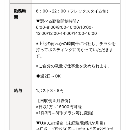
勤務時
6：00～22：00（フレックスタイム制）
間
▼選べる勤務開始時間♪
6:00-8:00/8:00-10:00/10:00-
12:00/12:00-14:00/14:00-16:00
※上記の何れかの時間帯に出社し、チラシを
持ってポスティングに向かっていただきま
す。
※ご自分の裁量で仕事量を決められます。
◆週2日～OK
給与
1ポスト3～8円
【日収例＆月収例】
※日収1万～16000円可能
※1件3円～8円(チラシ毎に変動)
▼Uさんの場合（未経験/勤務1か月目）
→日収：1万1250円＝1ポスト5円×2250ポ