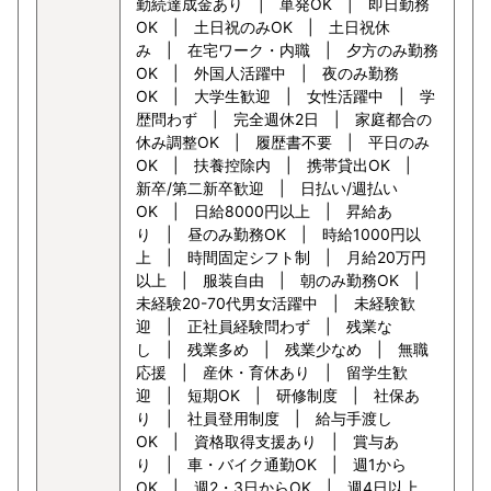
勤続達成金あり | 単発OK | 即日勤務
OK | 土日祝のみOK | 土日祝休
み | 在宅ワーク・内職 | 夕方のみ勤務
OK | 外国人活躍中 | 夜のみ勤務
OK | 大学生歓迎 | 女性活躍中 | 学
歴問わず | 完全週休2日 | 家庭都合の
休み調整OK | 履歴書不要 | 平日のみ
OK | 扶養控除内 | 携帯貸出OK |
新卒/第二新卒歓迎 | 日払い/週払い
OK | 日給8000円以上 | 昇給あ
り | 昼のみ勤務OK | 時給1000円以
上 | 時間固定シフト制 | 月給20万円
以上 | 服装自由 | 朝のみ勤務OK |
未経験20-70代男女活躍中 | 未経験歓
迎 | 正社員経験問わず | 残業な
し | 残業多め | 残業少なめ | 無職
応援 | 産休・育休あり | 留学生歓
迎 | 短期OK | 研修制度 | 社保あ
り | 社員登用制度 | 給与手渡し
OK | 資格取得支援あり | 賞与あ
り | 車・バイク通勤OK | 週1から
OK | 週2・3日からOK | 週4日以上