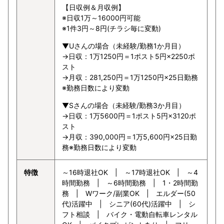
【日収例＆月収例】
※日収1万～16000円可能
※1件3円～8円(チラシ毎に変動)
▼Uさんの場合（未経験/勤務1か月目）
→日収：1万1250円＝1ポスト5円×2250ポ
スト
→月収：281,250円＝1万1250円×25日勤務
※勤務日数により変動
▼Sさんの場合（未経験/勤務3か月目）
→日収：1万5600円＝1ポスト5円×3120ポ
スト
→月収：390,000円＝1万5,600円×25日勤
務※勤務日数により変動
特徴
～16時退社OK | ～17時退社OK | ～4
時間勤務 | ～6時間勤務 | 1・2時間勤
務 | Wワーク/副業OK | エルダー(50
代)活躍中 | シニア(60代)活躍中 | シ
フト相談 | バイク・電動自転車レンタル