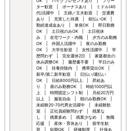
OK | バイクプレゼントあり | フリー
ター歓迎 | ボーナスあり | ミドル(40
代)活躍中 | 主婦／主夫歓迎 | 交通費
あり | 充実した待遇 | 前払いOK |
勤続達成金あり | 単発OK | 即日勤務
OK | 土日祝のみOK | 土日祝休
み | 在宅ワーク・内職 | 夕方のみ勤務
OK | 外国人活躍中 | 夜のみ勤務
OK | 大学生歓迎 | 女性活躍中 | 学
歴問わず | 完全週休2日 | 家庭都合の
休み調整OK | 履歴書不要 | 平日のみ
OK | 扶養控除内 | 携帯貸出OK |
新卒/第二新卒歓迎 | 日払い/週払い
OK | 日給8000円以上 | 昇給あ
り | 昼のみ勤務OK | 時給1000円以
上 | 時間固定シフト制 | 月給20万円
以上 | 服装自由 | 朝のみ勤務OK |
未経験20-70代男女活躍中 | 未経験歓
迎 | 正社員経験問わず | 残業な
し | 残業多め | 残業少なめ | 無職
応援 | 産休・育休あり | 留学生歓
迎 | 短期OK | 研修制度 | 社保あ