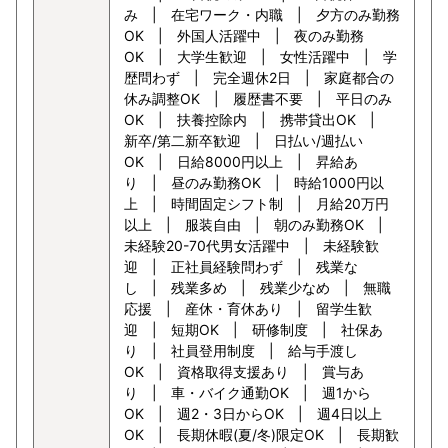
み | 在宅ワーク・内職 | 夕方のみ勤務
OK | 外国人活躍中 | 夜のみ勤務
OK | 大学生歓迎 | 女性活躍中 | 学
歴問わず | 完全週休2日 | 家庭都合の
休み調整OK | 履歴書不要 | 平日のみ
OK | 扶養控除内 | 携帯貸出OK |
新卒/第二新卒歓迎 | 日払い/週払い
OK | 日給8000円以上 | 昇給あ
り | 昼のみ勤務OK | 時給1000円以
上 | 時間固定シフト制 | 月給20万円
以上 | 服装自由 | 朝のみ勤務OK |
未経験20-70代男女活躍中 | 未経験歓
迎 | 正社員経験問わず | 残業な
し | 残業多め | 残業少なめ | 無職
応援 | 産休・育休あり | 留学生歓
迎 | 短期OK | 研修制度 | 社保あ
り | 社員登用制度 | 給与手渡し
OK | 資格取得支援あり | 賞与あ
り | 車・バイク通勤OK | 週1から
OK | 週2・3日からOK | 週4日以上
OK | 長期休暇(夏/冬)限定OK | 長期歓