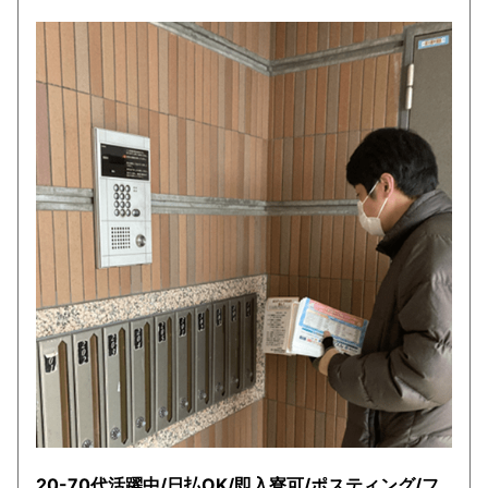
20-70代活躍中/日払OK/即入寮可/ポスティング/フ