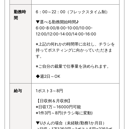
勤務時
6：00～22：00（フレックスタイム制）
間
▼選べる勤務開始時間♪
6:00-8:00/8:00-10:00/10:00-
12:00/12:00-14:00/14:00-16:00
※上記の何れかの時間帯に出社し、チラシを
持ってポスティングに向かっていただきま
す。
※ご自分の裁量で仕事量を決められます。
◆週2日～OK
給与
1ポスト3～8円
【日収例＆月収例】
※日収1万～16000円可能
※1件3円～8円(チラシ毎に変動)
▼Uさんの場合（未経験/勤務1か月目）
→日収：1万1250円＝1ポスト5円×2250ポ