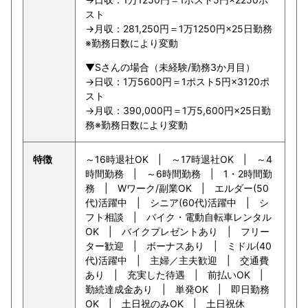
スト
→月収：281,250円＝1万1250円×25日勤務
※勤務日数により変動
▼Sさんの場合（未経験/勤務3か月目）
→日収：1万5600円＝1ポスト5円×3120ポ
スト
→月収：390,000円＝1万5,600円×25日勤
務※勤務日数により変動
特徴
～16時退社OK | ～17時退社OK | ～4
時間勤務 | ～6時間勤務 | 1・2時間勤
務 | Wワーク/副業OK | エルダー(50
代)活躍中 | シニア(60代)活躍中 | シ
フト相談 | バイク・電動自転車レンタル
OK | バイクプレゼントあり | フリー
ター歓迎 | ボーナスあり | ミドル(40
代)活躍中 | 主婦／主夫歓迎 | 交通費
あり | 充実した待遇 | 前払いOK |
勤続達成金あり | 単発OK | 即日勤務
OK | 土日祝のみOK | 土日祝休