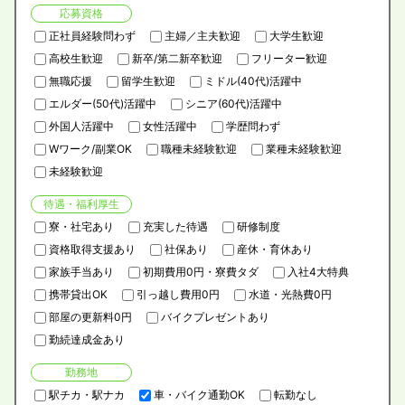
応募資格
正社員経験問わず
主婦／主夫歓迎
大学生歓迎
高校生歓迎
新卒/第二新卒歓迎
フリーター歓迎
無職応援
留学生歓迎
ミドル(40代)活躍中
エルダー(50代)活躍中
シニア(60代)活躍中
外国人活躍中
女性活躍中
学歴問わず
Wワーク/副業OK
職種未経験歓迎
業種未経験歓迎
未経験歓迎
待遇・福利厚生
寮・社宅あり
充実した待遇
研修制度
資格取得支援あり
社保あり
産休・育休あり
家族手当あり
初期費用0円・寮費タダ
入社4大特典
携帯貸出OK
引っ越し費用0円
水道・光熱費0円
部屋の更新料0円
バイクプレゼントあり
勤続達成金あり
勤務地
駅チカ・駅ナカ
車・バイク通勤OK
転勤なし