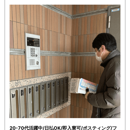
20-70代活躍中/日払OK/即入寮可/ポスティング/フ