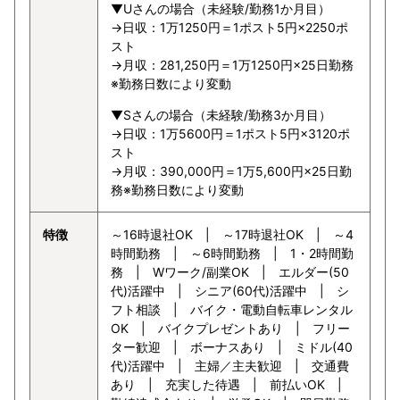
▼Uさんの場合（未経験/勤務1か月目）
→日収：1万1250円＝1ポスト5円×2250ポ
スト
→月収：281,250円＝1万1250円×25日勤務
※勤務日数により変動
▼Sさんの場合（未経験/勤務3か月目）
→日収：1万5600円＝1ポスト5円×3120ポ
スト
→月収：390,000円＝1万5,600円×25日勤
務※勤務日数により変動
特徴
～16時退社OK | ～17時退社OK | ～4
時間勤務 | ～6時間勤務 | 1・2時間勤
務 | Wワーク/副業OK | エルダー(50
代)活躍中 | シニア(60代)活躍中 | シ
フト相談 | バイク・電動自転車レンタル
OK | バイクプレゼントあり | フリー
ター歓迎 | ボーナスあり | ミドル(40
代)活躍中 | 主婦／主夫歓迎 | 交通費
あり | 充実した待遇 | 前払いOK |