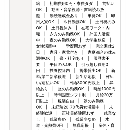
籍 | 初期費用0円・寮費タダ | 前払い
OK | 動画・音楽視聴・書籍読み放
題 | 勤続達成金あり | 単発OK | 即
日入寮OK | 即日勤務OK | 土日祝のみ
OK | 土日祝休み | 在宅ワーク・内
職 | 夕方のみ勤務OK | 外国人活躍
中 | 夜のみ勤務OK | 大学生歓迎 |
女性活躍中 | 学歴問わず | 完全週休2
日 | 家具・家電付き | 家庭都合の休み
調整OK | 寮・社宅あり | 履歴書不
要 | 平日のみOK | 引っ越し費用0
円 | 扶養控除内 | 携帯貸出OK | 新
卒/第二新卒歓迎 | 新生活応援 | 日払
い/週払いOK | 日給8000円以上 | 昇
給あり | 昼のみ勤務OK | 時給1000円
以上 | 時間固定シフト制 | 月給20万
円以上 | 服装自由 | 朝のみ勤務
OK | 未経験20-70代男女活躍中 | 未
経験歓迎 | 正社員経験問わず | 残業な
し | 残業多め | 残業少なめ | 水
道・光熱費0円 | 無職応援 | 産休・育