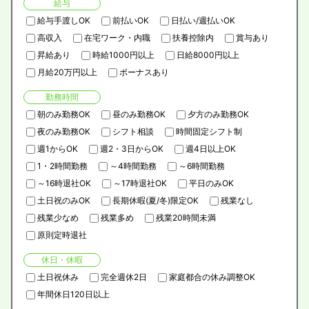
給与
給与手渡しOK
前払いOK
日払い/週払いOK
高収入
在宅ワーク・内職
扶養控除内
賞与あり
昇給あり
時給1000円以上
日給8000円以上
月給20万円以上
ボーナスあり
勤務時間
朝のみ勤務OK
昼のみ勤務OK
夕方のみ勤務OK
夜のみ勤務OK
シフト相談
時間固定シフト制
週1からOK
週2・3日からOK
週4日以上OK
1・2時間勤務
～4時間勤務
～6時間勤務
～16時退社OK
～17時退社OK
平日のみOK
土日祝のみOK
長期休暇(夏/冬)限定OK
残業なし
残業少なめ
残業多め
残業20時間未満
原則定時退社
休日・休暇
土日祝休み
完全週休2日
家庭都合の休み調整OK
年間休日120日以上