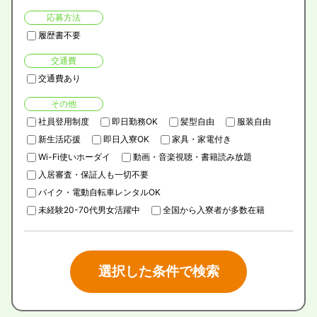
応募方法
履歴書不要
交通費
交通費あり
その他
社員登用制度
即日勤務OK
髪型自由
服装自由
新生活応援
即日入寮OK
家具・家電付き
Wi-Fi使いホーダイ
動画・音楽視聴・書籍読み放題
入居審査・保証人も一切不要
バイク・電動自転車レンタルOK
未経験20-70代男女活躍中
全国から入寮者が多数在籍