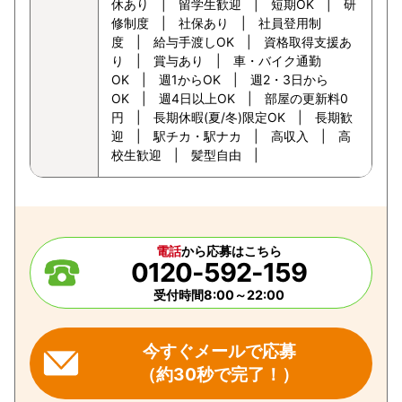
休あり | 留学生歓迎 | 短期OK | 研
修制度 | 社保あり | 社員登用制
度 | 給与手渡しOK | 資格取得支援あ
り | 賞与あり | 車・バイク通勤
OK | 週1からOK | 週2・3日から
OK | 週4日以上OK | 部屋の更新料0
円 | 長期休暇(夏/冬)限定OK | 長期歓
迎 | 駅チカ・駅ナカ | 高収入 | 高
校生歓迎 | 髪型自由 |
電話
から応募はこちら
0120-592-159
受付時間8:00～22:00
今すぐメールで応募
（約30秒で完了！）