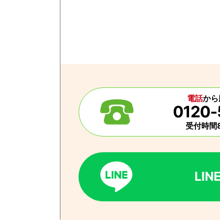
電話
から
0120-
受付時間8
LI