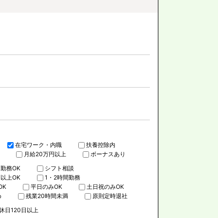
在宅ワーク・内職
扶養控除内
月給20万円以上
ボーナスあり
勤務OK
シフト相談
日以上OK
1・2時間勤務
OK
平日のみOK
土日祝のみOK
め
残業20時間未満
原則定時退社
休日120日以上