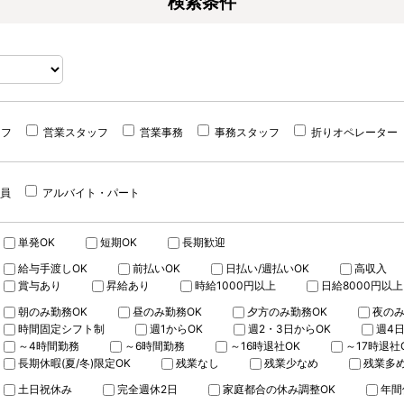
検索条件
ッフ
営業スタッフ
営業事務
事務スタッフ
折りオペレーター
員
アルバイト・パート
単発OK
短期OK
長期歓迎
給与手渡しOK
前払いOK
日払い/週払いOK
高収入
賞与あり
昇給あり
時給1000円以上
日給8000円以上
朝のみ勤務OK
昼のみ勤務OK
夕方のみ勤務OK
夜のみ
時間固定シフト制
週1からOK
週2・3日からOK
週4
～4時間勤務
～6時間勤務
～16時退社OK
～17時退社
長期休暇(夏/冬)限定OK
残業なし
残業少なめ
残業多
土日祝休み
完全週休2日
家庭都合の休み調整OK
年間