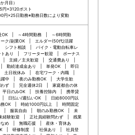
3か月目）
5円×3120ポスト
,600円×25日勤務※勤務日数により変動
社OK | ～4時間勤務 | ～6時間勤
ーク/副業OK | エルダー(50代)活躍
 | シフト相談 | バイク・電動自転車レ
ントあり | フリーター歓迎 | ボーナス
中 | 主婦／主夫歓迎 | 交通費あり |
| 勤続達成金あり | 単発OK | 即日
 | 土日祝休み | 在宅ワーク・内職 |
活躍中 | 夜のみ勤務OK | 大学生歓
問わず | 完全週休2日 | 家庭都合の休
 平日のみOK | 扶養控除内 | 携帯貸
| 日払い/週払いOK | 日給8000円以
務OK | 時給1000円以上 | 時間固定
 | 服装自由 | 朝のみ勤務OK | 未
 未経験歓迎 | 正社員経験問わず | 残業
少なめ | 無職応援 | 産休・育休あ
K | 研修制度 | 社保あり | 社員登