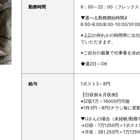
勤務時間
6：00～22：00（フレック
▼選べる勤務開始時間♪
6:00-8:00/8:00-10:00/10:00
※上記の何れかの時間帯に出
ていただきます。
※ご自分の裁量で仕事量を決
◆週2日～OK
給与
1ポスト3～8円
【日収例＆月収例】
※日収1万～16000円可能
※1件3円～8円(チラシ毎に変動
▼Uさんの場合（未経験/勤務
→日収：1万1250円＝1ポスト
→月収：281,250円＝1万1