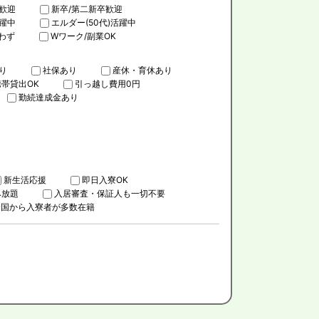
歓迎
新卒/第二新卒歓迎
活躍中
エルダー(50代)活躍中
わず
Wワーク/副業OK
り
社保あり
産休・育休あり
携帯貸出OK
引っ越し費用0円
勤続達成金あり
新生活応援
即日入寮OK
み放題
入居審査・保証人も一切不要
全国から入寮者が多数在籍