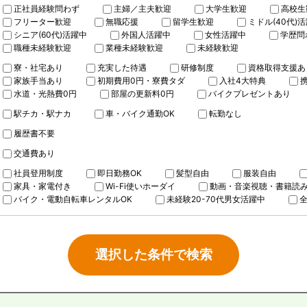
正社員経験問わず
主婦／主夫歓迎
大学生歓迎
高校生
フリーター歓迎
無職応援
留学生歓迎
ミドル(40代)
シニア(60代)活躍中
外国人活躍中
女性活躍中
学歴問
職種未経験歓迎
業種未経験歓迎
未経験歓迎
寮・社宅あり
充実した待遇
研修制度
資格取得支援あ
家族手当あり
初期費用0円・寮費タダ
入社4大特典
水道・光熱費0円
部屋の更新料0円
バイクプレゼントあり
駅チカ・駅ナカ
車・バイク通勤OK
転勤なし
履歴書不要
交通費あり
社員登用制度
即日勤務OK
髪型自由
服装自由
家具・家電付き
Wi-Fi使いホーダイ
動画・音楽視聴・書籍読
バイク・電動自転車レンタルOK
未経験20-70代男女活躍中