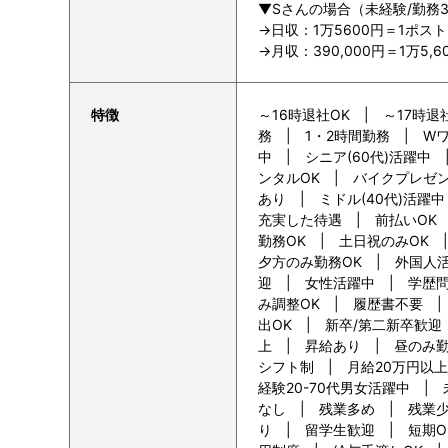
▼Sさんの場合（未経験/勤務
→日収：1万5600円＝1ポスト
→月収：390,000円＝1万5
特徴
～16時退社OK | ～17時退
務 | 1・2時間勤務 | Wワ
中 | シニア(60代)活躍中
ンタルOK | バイクプレゼ
あり | ミドル(40代)活躍
充実した待遇 | 前払いOK 
勤務OK | 土日祝のみOK
夕方のみ勤務OK | 外国人
迎 | 女性活躍中 | 学歴
み調整OK | 履歴書不要 |
出OK | 新卒/第二新卒歓迎 
上 | 昇給あり | 昼のみ勤
シフト制 | 月給20万円以上
経験20-70代男女活躍中 |
なし | 残業多め | 残業
り | 留学生歓迎 | 短期O