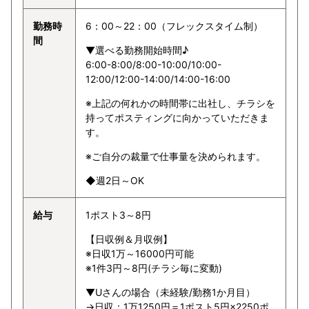
勤務時
6：00～22：00（フレックスタイム制）
間
▼選べる勤務開始時間♪
6:00-8:00/8:00-10:00/10:00-
12:00/12:00-14:00/14:00-16:00
※上記の何れかの時間帯に出社し、チラシを
持ってポスティングに向かっていただきま
す。
※ご自分の裁量で仕事量を決められます。
◆週2日～OK
給与
1ポスト3～8円
【日収例＆月収例】
※日収1万～16000円可能
※1件3円～8円(チラシ毎に変動)
▼Uさんの場合（未経験/勤務1か月目）
→日収：1万1250円＝1ポスト5円×2250ポ