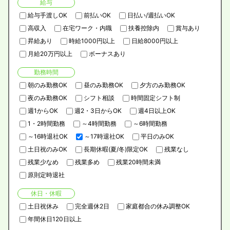
給与
給与手渡しOK
前払いOK
日払い/週払いOK
高収入
在宅ワーク・内職
扶養控除内
賞与あり
昇給あり
時給1000円以上
日給8000円以上
月給20万円以上
ボーナスあり
勤務時間
朝のみ勤務OK
昼のみ勤務OK
夕方のみ勤務OK
夜のみ勤務OK
シフト相談
時間固定シフト制
週1からOK
週2・3日からOK
週4日以上OK
1・2時間勤務
～4時間勤務
～6時間勤務
～16時退社OK
～17時退社OK
平日のみOK
土日祝のみOK
長期休暇(夏/冬)限定OK
残業なし
残業少なめ
残業多め
残業20時間未満
原則定時退社
休日・休暇
土日祝休み
完全週休2日
家庭都合の休み調整OK
年間休日120日以上