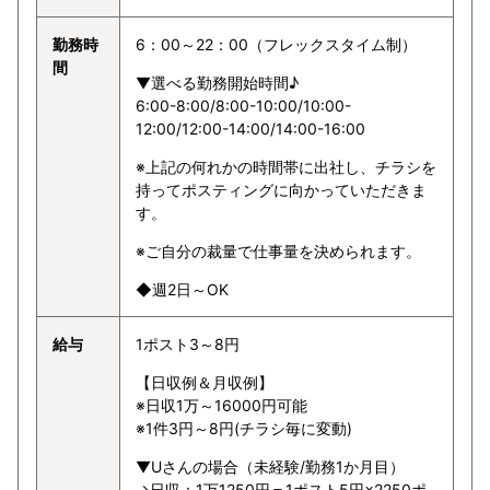
勤務時
6：00～22：00（フレックスタイム制）
間
▼選べる勤務開始時間♪
6:00-8:00/8:00-10:00/10:00-
12:00/12:00-14:00/14:00-16:00
※上記の何れかの時間帯に出社し、チラシを
持ってポスティングに向かっていただきま
す。
※ご自分の裁量で仕事量を決められます。
◆週2日～OK
給与
1ポスト3～8円
【日収例＆月収例】
※日収1万～16000円可能
※1件3円～8円(チラシ毎に変動)
▼Uさんの場合（未経験/勤務1か月目）
→日収：1万1250円＝1ポスト5円×2250ポ