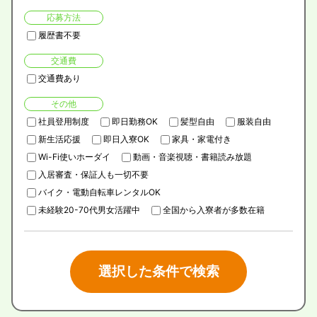
応募方法
履歴書不要
交通費
交通費あり
その他
社員登用制度
即日勤務OK
髪型自由
服装自由
新生活応援
即日入寮OK
家具・家電付き
Wi-Fi使いホーダイ
動画・音楽視聴・書籍読み放題
入居審査・保証人も一切不要
バイク・電動自転車レンタルOK
未経験20-70代男女活躍中
全国から入寮者が多数在籍