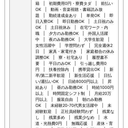
籍 | 初期費用0円・寮費タダ | 前払い
OK | 動画・音楽視聴・書籍読み放
題 | 勤続達成金あり | 単発OK | 即
日入寮OK | 即日勤務OK | 土日祝のみ
OK | 土日祝休み | 在宅ワーク・内
職 | 夕方のみ勤務OK | 外国人活躍
中 | 夜のみ勤務OK | 大学生歓迎 |
女性活躍中 | 学歴問わず | 完全週休2
日 | 家具・家電付き | 家庭都合の休み
調整OK | 寮・社宅あり | 履歴書不
要 | 平日のみOK | 引っ越し費用0
円 | 扶養控除内 | 携帯貸出OK | 新
卒/第二新卒歓迎 | 新生活応援 | 日払
い/週払いOK | 日給8000円以上 | 昇
給あり | 昼のみ勤務OK | 時給1000円
以上 | 時間固定シフト制 | 月給20万
円以上 | 服装自由 | 朝のみ勤務
OK | 未経験20-70代男女活躍中 | 未
経験歓迎 | 正社員経験問わず | 残業な
し | 残業多め | 残業少なめ | 水
道・光熱費0円 | 無職応援 | 産休・育