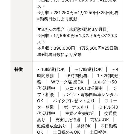
スト
→月収：281,250円＝1万1250円×25日勤務
※勤務日数により変動
▼Sさんの場合（未経験/勤務3か月目）
→日収：1万5600円＝1ポスト5円×3120ポ
スト
→月収：390,000円＝1万5,600円×25日勤
務※勤務日数により変動
特徴
～16時退社OK | ～17時退社OK | ～4
時間勤務 | ～6時間勤務 | 1・2時間勤
務 | Wワーク/副業OK | エルダー(50
代)活躍中 | シニア(60代)活躍中 | シ
フト相談 | バイク・電動自転車レンタル
OK | バイクプレゼントあり | フリー
ター歓迎 | ボーナスあり | ミドル(40
代)活躍中 | 主婦／主夫歓迎 | 交通費
あり | 充実した待遇 | 前払いOK |
勤続達成金あり | 単発OK | 即日勤務
OK | 土日祝のみOK | 土日祝休