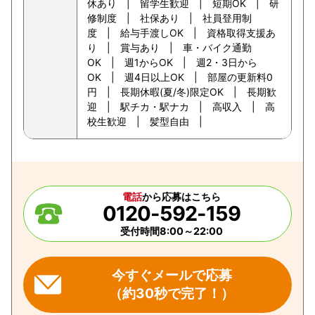
休あり | 留学生歓迎 | 短期OK | 研
修制度 | 社保あり | 社員登用制
度 | 給与手渡しOK | 資格取得支援あ
り | 賞与あり | 車・バイク通勤
OK | 週1からOK | 週2・3日から
OK | 週4日以上OK | 部屋の更新料0
円 | 長期休暇(夏/冬)限定OK | 長期歓
迎 | 駅チカ・駅ナカ | 高収入 | 高
校生歓迎 | 髪型自由 |
電話
から応募はこちら
0120-592-159
受付時間8:00～22:00
今すぐメールで応募
（約30秒で完了！）