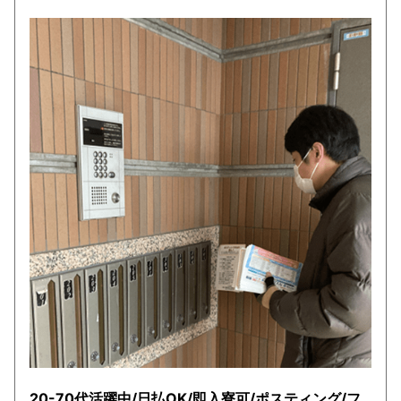
20-70代活躍中/日払OK/即入寮可/ポスティング/フ