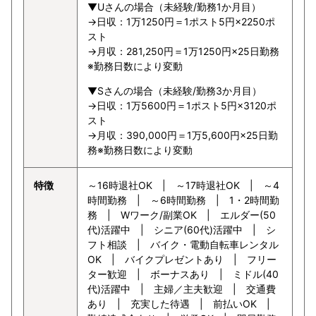
▼Uさんの場合（未経験/勤務1か月目）
→日収：1万1250円＝1ポスト5円×2250ポ
スト
→月収：281,250円＝1万1250円×25日勤務
※勤務日数により変動
▼Sさんの場合（未経験/勤務3か月目）
→日収：1万5600円＝1ポスト5円×3120ポ
スト
→月収：390,000円＝1万5,600円×25日勤
務※勤務日数により変動
特徴
～16時退社OK | ～17時退社OK | ～4
時間勤務 | ～6時間勤務 | 1・2時間勤
務 | Wワーク/副業OK | エルダー(50
代)活躍中 | シニア(60代)活躍中 | シ
フト相談 | バイク・電動自転車レンタル
OK | バイクプレゼントあり | フリー
ター歓迎 | ボーナスあり | ミドル(40
代)活躍中 | 主婦／主夫歓迎 | 交通費
あり | 充実した待遇 | 前払いOK |