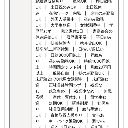
勤続達成金あり | 単発OK | 即日勤務
OK | 土日祝のみOK | 土日祝休
み | 在宅ワーク・内職 | 夕方のみ勤務
OK | 外国人活躍中 | 夜のみ勤務
OK | 大学生歓迎 | 女性活躍中 | 学
歴問わず | 完全週休2日 | 家庭都合の
休み調整OK | 履歴書不要 | 平日のみ
OK | 扶養控除内 | 携帯貸出OK |
新卒/第二新卒歓迎 | 日払い/週払い
OK | 日給8000円以上 | 昇給あ
り | 昼のみ勤務OK | 時給1000円以
上 | 時間固定シフト制 | 月給20万円
以上 | 服装自由 | 朝のみ勤務OK |
未経験20-70代男女活躍中 | 未経験歓
迎 | 正社員経験問わず | 残業な
し | 残業多め | 残業少なめ | 無職
応援 | 産休・育休あり | 留学生歓
迎 | 短期OK | 研修制度 | 社保あ
り | 社員登用制度 | 給与手渡し
OK | 資格取得支援あり | 賞与あ
り | 車・バイク通勤OK | 週1から
OK | 週2・3日からOK | 週4日以上