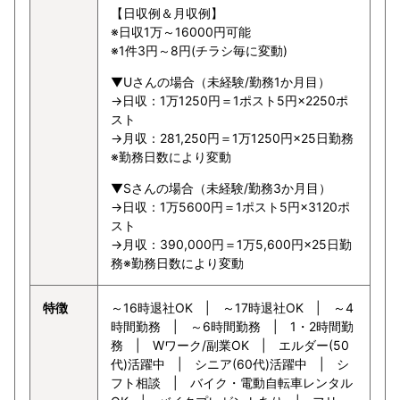
【日収例＆月収例】
※日収1万～16000円可能
※1件3円～8円(チラシ毎に変動)
▼Uさんの場合（未経験/勤務1か月目）
→日収：1万1250円＝1ポスト5円×2250ポ
スト
→月収：281,250円＝1万1250円×25日勤務
※勤務日数により変動
▼Sさんの場合（未経験/勤務3か月目）
→日収：1万5600円＝1ポスト5円×3120ポ
スト
→月収：390,000円＝1万5,600円×25日勤
務※勤務日数により変動
特徴
～16時退社OK | ～17時退社OK | ～4
時間勤務 | ～6時間勤務 | 1・2時間勤
務 | Wワーク/副業OK | エルダー(50
代)活躍中 | シニア(60代)活躍中 | シ
フト相談 | バイク・電動自転車レンタル