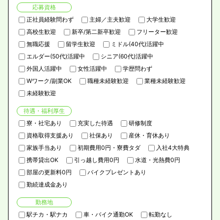
応募資格
正社員経験問わず
主婦／主夫歓迎
大学生歓迎
高校生歓迎
新卒/第二新卒歓迎
フリーター歓迎
無職応援
留学生歓迎
ミドル(40代)活躍中
エルダー(50代)活躍中
シニア(60代)活躍中
外国人活躍中
女性活躍中
学歴問わず
Wワーク/副業OK
職種未経験歓迎
業種未経験歓迎
未経験歓迎
待遇・福利厚生
寮・社宅あり
充実した待遇
研修制度
資格取得支援あり
社保あり
産休・育休あり
家族手当あり
初期費用0円・寮費タダ
入社4大特典
携帯貸出OK
引っ越し費用0円
水道・光熱費0円
部屋の更新料0円
バイクプレゼントあり
勤続達成金あり
勤務地
駅チカ・駅ナカ
車・バイク通勤OK
転勤なし