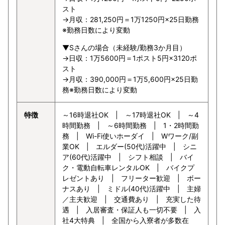
スト
→月収：281,250円＝1万1250円×25日勤務
※勤務日数により変動
▼Sさんの場合（未経験/勤務3か月目）
→日収：1万5600円＝1ポスト5円×3120ポ
スト
→月収：390,000円＝1万5,600円×25日勤
務※勤務日数により変動
特徴
～16時退社OK | ～17時退社OK | ～4
時間勤務 | ～6時間勤務 | 1・2時間勤
務 | Wi-Fi使いホーダイ | Wワーク/副
業OK | エルダー(50代)活躍中 | シニ
ア(60代)活躍中 | シフト相談 | バイ
ク・電動自転車レンタルOK | バイクプ
レゼントあり | フリーター歓迎 | ボー
ナスあり | ミドル(40代)活躍中 | 主婦
／主夫歓迎 | 交通費あり | 充実した待
遇 | 入居審査・保証人も一切不要 | 入
社4大特典 | 全国から入寮者が多数在