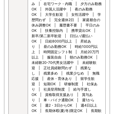
み | 在宅ワーク・内職 | 夕方のみ勤務
OK | 外国人活躍中 | 夜のみ勤務
OK | 大学生歓迎 | 女性活躍中 | 学
歴問わず | 完全週休2日 | 家庭都合の
休み調整OK | 履歴書不要 | 平日のみ
OK | 扶養控除内 | 携帯貸出OK |
新卒/第二新卒歓迎 | 日払い/週払い
OK | 日給8000円以上 | 昇給あ
り | 昼のみ勤務OK | 時給1000円以
上 | 時間固定シフト制 | 月給20万円
以上 | 服装自由 | 朝のみ勤務OK |
未経験20-70代男女活躍中 | 未経験歓
迎 | 正社員経験問わず | 残業な
し | 残業多め | 残業少なめ | 無職
応援 | 産休・育休あり | 留学生歓
迎 | 短期OK | 研修制度 | 社保あ
り | 社員登用制度 | 給与手渡し
OK | 資格取得支援あり | 賞与あ
り | 車・バイク通勤OK | 週1から
OK | 週2・3日からOK | 週4日以上
OK | 長期休暇(夏/冬)限定OK | 長期歓