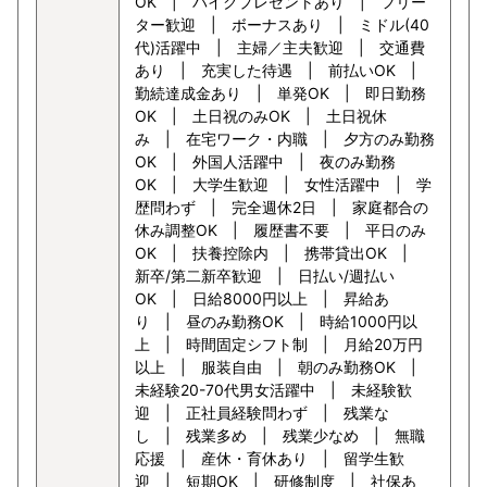
OK | バイクプレゼントあり | フリー
ター歓迎 | ボーナスあり | ミドル(40
代)活躍中 | 主婦／主夫歓迎 | 交通費
あり | 充実した待遇 | 前払いOK |
勤続達成金あり | 単発OK | 即日勤務
OK | 土日祝のみOK | 土日祝休
み | 在宅ワーク・内職 | 夕方のみ勤務
OK | 外国人活躍中 | 夜のみ勤務
OK | 大学生歓迎 | 女性活躍中 | 学
歴問わず | 完全週休2日 | 家庭都合の
休み調整OK | 履歴書不要 | 平日のみ
OK | 扶養控除内 | 携帯貸出OK |
新卒/第二新卒歓迎 | 日払い/週払い
OK | 日給8000円以上 | 昇給あ
り | 昼のみ勤務OK | 時給1000円以
上 | 時間固定シフト制 | 月給20万円
以上 | 服装自由 | 朝のみ勤務OK |
未経験20-70代男女活躍中 | 未経験歓
迎 | 正社員経験問わず | 残業な
し | 残業多め | 残業少なめ | 無職
応援 | 産休・育休あり | 留学生歓
迎 | 短期OK | 研修制度 | 社保あ