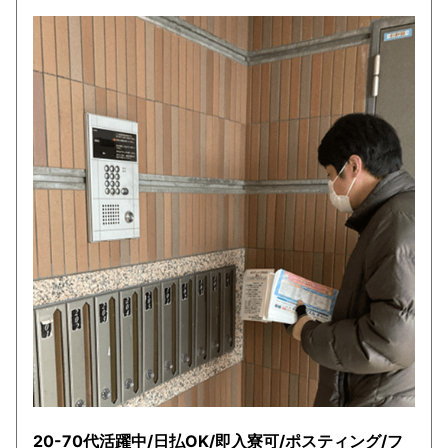
20-70代活躍中/日払OK/即入寮可/ポスティング/フ