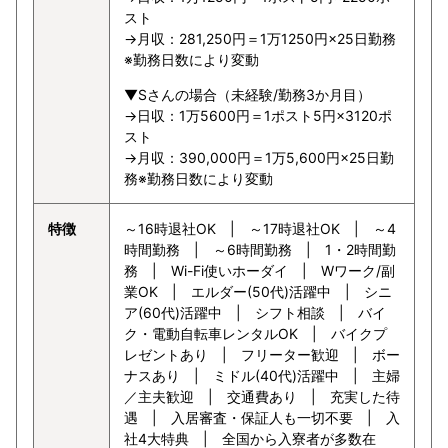
スト
→月収：281,250円＝1万1250円×25日勤務
※勤務日数により変動
▼Sさんの場合（未経験/勤務3か月目）
→日収：1万5600円＝1ポスト5円×3120ポ
スト
→月収：390,000円＝1万5,600円×25日勤
務※勤務日数により変動
特徴
～16時退社OK | ～17時退社OK | ～4
時間勤務 | ～6時間勤務 | 1・2時間勤
務 | Wi-Fi使いホーダイ | Wワーク/副
業OK | エルダー(50代)活躍中 | シニ
ア(60代)活躍中 | シフト相談 | バイ
ク・電動自転車レンタルOK | バイクプ
レゼントあり | フリーター歓迎 | ボー
ナスあり | ミドル(40代)活躍中 | 主婦
／主夫歓迎 | 交通費あり | 充実した待
遇 | 入居審査・保証人も一切不要 | 入
社4大特典 | 全国から入寮者が多数在