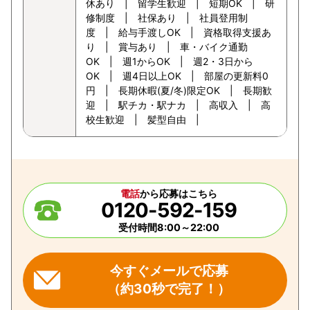
休あり | 留学生歓迎 | 短期OK | 研
修制度 | 社保あり | 社員登用制
度 | 給与手渡しOK | 資格取得支援あ
り | 賞与あり | 車・バイク通勤
OK | 週1からOK | 週2・3日から
OK | 週4日以上OK | 部屋の更新料0
円 | 長期休暇(夏/冬)限定OK | 長期歓
迎 | 駅チカ・駅ナカ | 高収入 | 高
校生歓迎 | 髪型自由 |
電話
から応募はこちら
0120-592-159
受付時間8:00～22:00
今すぐメールで応募
（約30秒で完了！）