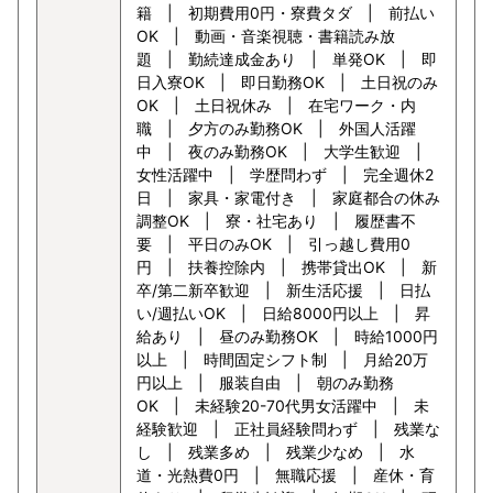
籍 | 初期費用0円・寮費タダ | 前払い
OK | 動画・音楽視聴・書籍読み放
題 | 勤続達成金あり | 単発OK | 即
日入寮OK | 即日勤務OK | 土日祝のみ
OK | 土日祝休み | 在宅ワーク・内
職 | 夕方のみ勤務OK | 外国人活躍
中 | 夜のみ勤務OK | 大学生歓迎 |
女性活躍中 | 学歴問わず | 完全週休2
日 | 家具・家電付き | 家庭都合の休み
調整OK | 寮・社宅あり | 履歴書不
要 | 平日のみOK | 引っ越し費用0
円 | 扶養控除内 | 携帯貸出OK | 新
卒/第二新卒歓迎 | 新生活応援 | 日払
い/週払いOK | 日給8000円以上 | 昇
給あり | 昼のみ勤務OK | 時給1000円
以上 | 時間固定シフト制 | 月給20万
円以上 | 服装自由 | 朝のみ勤務
OK | 未経験20-70代男女活躍中 | 未
経験歓迎 | 正社員経験問わず | 残業な
し | 残業多め | 残業少なめ | 水
道・光熱費0円 | 無職応援 | 産休・育