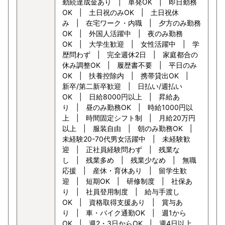
勤続達成金あり | 単発OK | 即日勤務
OK | 土日祝のみOK | 土日祝休
み | 在宅ワーク・内職 | 夕方のみ勤務
OK | 外国人活躍中 | 夜のみ勤務
OK | 大学生歓迎 | 女性活躍中 | 学
歴問わず | 完全週休2日 | 家庭都合の
休み調整OK | 履歴書不要 | 平日のみ
OK | 扶養控除内 | 携帯貸出OK |
新卒/第二新卒歓迎 | 日払い/週払い
OK | 日給8000円以上 | 昇給あ
り | 昼のみ勤務OK | 時給1000円以
上 | 時間固定シフト制 | 月給20万円
以上 | 服装自由 | 朝のみ勤務OK |
未経験20-70代男女活躍中 | 未経験歓
迎 | 正社員経験問わず | 残業な
し | 残業多め | 残業少なめ | 無職
応援 | 産休・育休あり | 留学生歓
迎 | 短期OK | 研修制度 | 社保あ
り | 社員登用制度 | 給与手渡し
OK | 資格取得支援あり | 賞与あ
り | 車・バイク通勤OK | 週1から
OK | 週2・3日からOK | 週4日以上