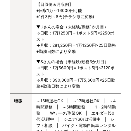
【日収例＆月収例】
※日収1万～16000円可能
※1件3円～8円(チラシ毎に変動)
▼Uさんの場合（未経験/勤務1か月目）
→日収：1万1250円＝1ポスト5円×2250ポ
スト
→月収：281,250円＝1万1250円×25日勤務
※勤務日数により変動
▼Sさんの場合（未経験/勤務3か月目）
→日収：1万5600円＝1ポスト5円×3120ポ
スト
→月収：390,000円＝1万5,600円×25日勤
務※勤務日数により変動
特徴
～16時退社OK | ～17時退社OK | ～4
時間勤務 | ～6時間勤務 | 1・2時間勤
務 | Wワーク/副業OK | エルダー(50
代)活躍中 | シニア(60代)活躍中 | シ
フト相談 | バイク・電動自転車レンタル