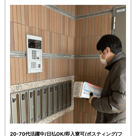
20-70代活躍中/日払OK/即入寮可/ポスティング/フ