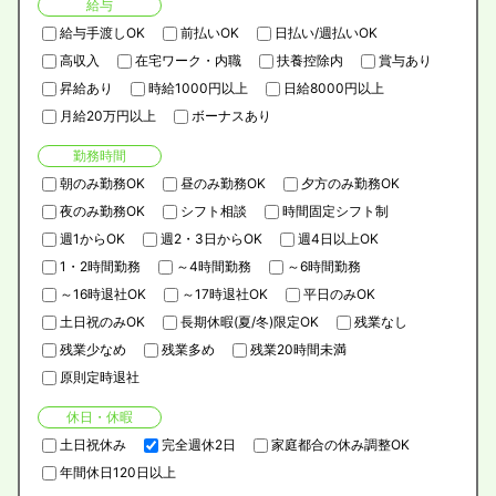
給与
給与手渡しOK
前払いOK
日払い/週払いOK
高収入
在宅ワーク・内職
扶養控除内
賞与あり
昇給あり
時給1000円以上
日給8000円以上
月給20万円以上
ボーナスあり
勤務時間
朝のみ勤務OK
昼のみ勤務OK
夕方のみ勤務OK
夜のみ勤務OK
シフト相談
時間固定シフト制
週1からOK
週2・3日からOK
週4日以上OK
1・2時間勤務
～4時間勤務
～6時間勤務
～16時退社OK
～17時退社OK
平日のみOK
土日祝のみOK
長期休暇(夏/冬)限定OK
残業なし
残業少なめ
残業多め
残業20時間未満
原則定時退社
休日・休暇
土日祝休み
完全週休2日
家庭都合の休み調整OK
年間休日120日以上