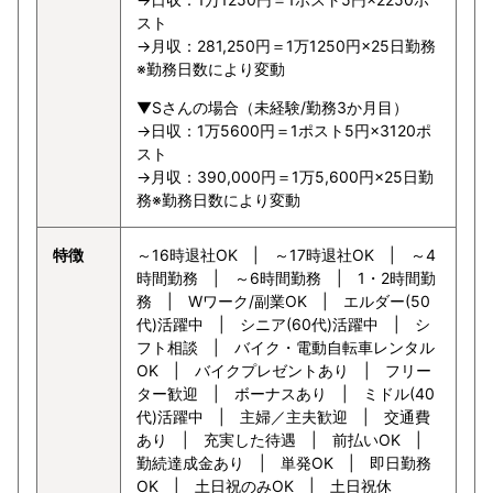
スト
→月収：281,250円＝1万1250円×25日勤務
※勤務日数により変動
▼Sさんの場合（未経験/勤務3か月目）
→日収：1万5600円＝1ポスト5円×3120ポ
スト
→月収：390,000円＝1万5,600円×25日勤
務※勤務日数により変動
特徴
～16時退社OK | ～17時退社OK | ～4
時間勤務 | ～6時間勤務 | 1・2時間勤
務 | Wワーク/副業OK | エルダー(50
代)活躍中 | シニア(60代)活躍中 | シ
フト相談 | バイク・電動自転車レンタル
OK | バイクプレゼントあり | フリー
ター歓迎 | ボーナスあり | ミドル(40
代)活躍中 | 主婦／主夫歓迎 | 交通費
あり | 充実した待遇 | 前払いOK |
勤続達成金あり | 単発OK | 即日勤務
OK | 土日祝のみOK | 土日祝休