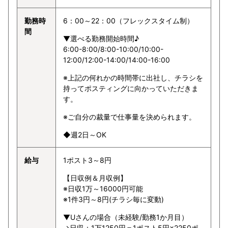
勤務時
6：00～22：00（フレックスタイム制）
間
▼選べる勤務開始時間♪
6:00-8:00/8:00-10:00/10:00-
12:00/12:00-14:00/14:00-16:00
※上記の何れかの時間帯に出社し、チラシを
持ってポスティングに向かっていただきま
す。
※ご自分の裁量で仕事量を決められます。
◆週2日～OK
給与
1ポスト3～8円
【日収例＆月収例】
※日収1万～16000円可能
※1件3円～8円(チラシ毎に変動)
▼Uさんの場合（未経験/勤務1か月目）
→日収：1万1250円＝1ポスト5円×2250ポ