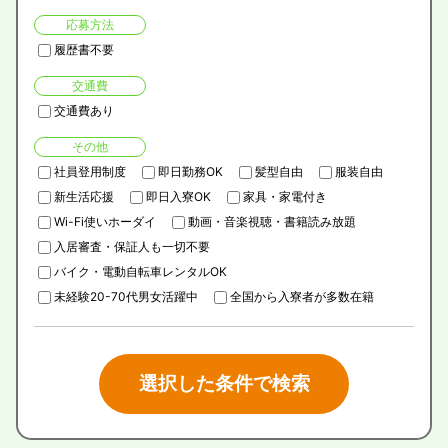
応募方法
履歴書不要
交通費
交通費あり
その他
社員登用制度
即日勤務OK
髪型自由
服装自由
新生活応援
即日入寮OK
家具・家電付き
Wi-Fi使いホーダイ
動画・音楽視聴・書籍読み放題
入居審査・保証人も一切不要
バイク・電動自転車レンタルOK
未経験20-70代男女活躍中
全国から入寮者が多数在籍