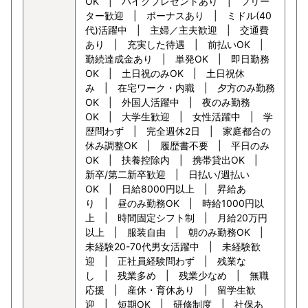
OK | バイクプレゼントあり | フリー
ター歓迎 | ボーナスあり | ミドル(40
代)活躍中 | 主婦／主夫歓迎 | 交通費
あり | 充実した待遇 | 前払いOK |
勤続達成金あり | 単発OK | 即日勤務
OK | 土日祝のみOK | 土日祝休
み | 在宅ワーク・内職 | 夕方のみ勤務
OK | 外国人活躍中 | 夜のみ勤務
OK | 大学生歓迎 | 女性活躍中 | 学
歴問わず | 完全週休2日 | 家庭都合の
休み調整OK | 履歴書不要 | 平日のみ
OK | 扶養控除内 | 携帯貸出OK |
新卒/第二新卒歓迎 | 日払い/週払い
OK | 日給8000円以上 | 昇給あ
り | 昼のみ勤務OK | 時給1000円以
上 | 時間固定シフト制 | 月給20万円
以上 | 服装自由 | 朝のみ勤務OK |
未経験20-70代男女活躍中 | 未経験歓
迎 | 正社員経験問わず | 残業な
し | 残業多め | 残業少なめ | 無職
応援 | 産休・育休あり | 留学生歓
迎 | 短期OK | 研修制度 | 社保あ