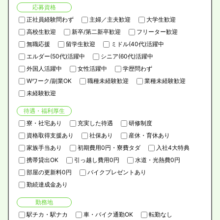
応募資格
正社員経験問わず
主婦／主夫歓迎
大学生歓迎
高校生歓迎
新卒/第二新卒歓迎
フリーター歓迎
無職応援
留学生歓迎
ミドル(40代)活躍中
エルダー(50代)活躍中
シニア(60代)活躍中
外国人活躍中
女性活躍中
学歴問わず
Wワーク/副業OK
職種未経験歓迎
業種未経験歓迎
未経験歓迎
待遇・福利厚生
寮・社宅あり
充実した待遇
研修制度
資格取得支援あり
社保あり
産休・育休あり
家族手当あり
初期費用0円・寮費タダ
入社4大特典
携帯貸出OK
引っ越し費用0円
水道・光熱費0円
部屋の更新料0円
バイクプレゼントあり
勤続達成金あり
勤務地
駅チカ・駅ナカ
車・バイク通勤OK
転勤なし