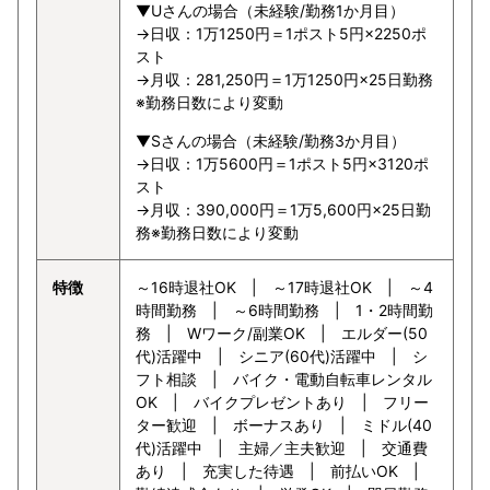
▼Uさんの場合（未経験/勤務1か月目）
→日収：1万1250円＝1ポスト5円×2250ポ
スト
→月収：281,250円＝1万1250円×25日勤務
※勤務日数により変動
▼Sさんの場合（未経験/勤務3か月目）
→日収：1万5600円＝1ポスト5円×3120ポ
スト
→月収：390,000円＝1万5,600円×25日勤
務※勤務日数により変動
特徴
～16時退社OK | ～17時退社OK | ～4
時間勤務 | ～6時間勤務 | 1・2時間勤
務 | Wワーク/副業OK | エルダー(50
代)活躍中 | シニア(60代)活躍中 | シ
フト相談 | バイク・電動自転車レンタル
OK | バイクプレゼントあり | フリー
ター歓迎 | ボーナスあり | ミドル(40
代)活躍中 | 主婦／主夫歓迎 | 交通費
あり | 充実した待遇 | 前払いOK |