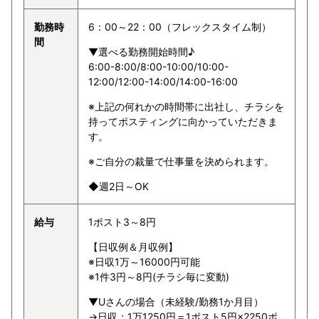
勤務時
6：00～22：00（フレックスタイム制）
間
▼選べる勤務開始時間♪
6:00-8:00/8:00-10:00/10:00-
12:00/12:00-14:00/14:00-16:00
※上記の何れかの時間帯に出社し、チラシを
持ってポスティングに向かっていただきま
す。
※ご自分の裁量で仕事量を決められます。
◆週2日～OK
給与
1ポスト3～8円
【日収例＆月収例】
※日収1万～16000円可能
※1件3円～8円(チラシ毎に変動)
▼Uさんの場合（未経験/勤務1か月目）
→日収：1万1250円＝1ポスト5円×2250ポ