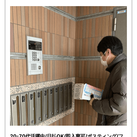
20-70代活躍中/日払OK/即入寮可/ポスティング/フ