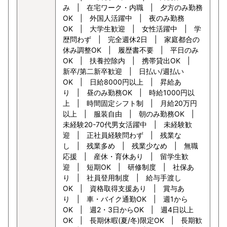
み | 在宅ワーク・内職 | 夕方のみ勤務
OK | 外国人活躍中 | 夜のみ勤務
OK | 大学生歓迎 | 女性活躍中 | 学
歴問わず | 完全週休2日 | 家庭都合の
休み調整OK | 履歴書不要 | 平日のみ
OK | 扶養控除内 | 携帯貸出OK |
新卒/第二新卒歓迎 | 日払い/週払い
OK | 日給8000円以上 | 昇給あ
り | 昼のみ勤務OK | 時給1000円以
上 | 時間固定シフト制 | 月給20万円
以上 | 服装自由 | 朝のみ勤務OK |
未経験20-70代男女活躍中 | 未経験歓
迎 | 正社員経験問わず | 残業な
し | 残業多め | 残業少なめ | 無職
応援 | 産休・育休あり | 留学生歓
迎 | 短期OK | 研修制度 | 社保あ
り | 社員登用制度 | 給与手渡し
OK | 資格取得支援あり | 賞与あ
り | 車・バイク通勤OK | 週1から
OK | 週2・3日からOK | 週4日以上
OK | 長期休暇(夏/冬)限定OK | 長期歓