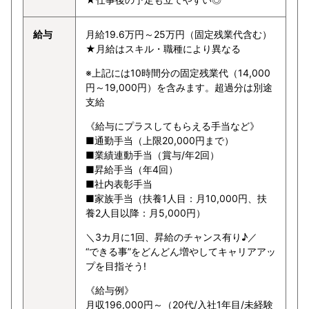
給与
月給19.6万円～25万円（固定残業代含む）
★月給はスキル・職種により異なる
※上記には10時間分の固定残業代（14,000
円～19,000円）を含みます。超過分は別途
支給
《給与にプラスしてもらえる手当など》
■通勤手当（上限20,000円まで）
■業績連動手当（賞与/年2回）
■昇給手当（年4回）
■社内表彰手当
■家族手当（扶養1人目：月10,000円、扶
養2人目以降：月5,000円）
＼3カ月に1回、昇給のチャンス有り♪／
“できる事”をどんどん増やしてキャリアアッ
プを目指そう!
《給与例》
月収196,000円～（20代/入社1年目/未経験