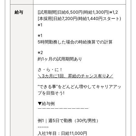
給与
[試用期間]日給6,500円(時給1,300円)※1,2
[本採用]日給7,200円(時給1,440円スタート)
※1
※1
5時間勤務した場合の時給換算での計算
※2
約1ヶ月の試用期間あり
さ・ら・に！
＼3カ月に1回、昇給のチャンス有り♪／
“できる事”をどんどん増やしてキャリアアッ
プを目指そう!
▼給与例
￣￣￣￣￣￣￣￣￣￣￣￣
例1｜週5日で勤務（30代/男性）
------
入社1年目：日給11,000円