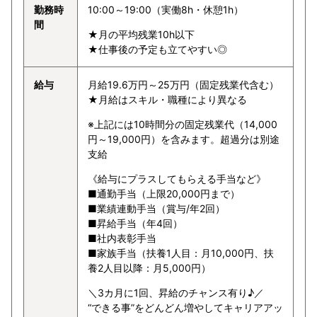
勤務時
10:00～19:00（実働8h・休憩1h）
間
★月の平均残業10h以下
★仕事後の予定も立てやすい◎
給与
月給19.6万円～25万円（固定残業代含む）
★月給はスキル・職種により異なる
※上記には10時間分の固定残業代（14,000
円～19,000円）を含みます。超過分は別途
支給
《給与にプラスしてもらえる手当など》
■通勤手当（上限20,000円まで）
■業績連動手当（賞与/年2回）
■昇給手当（年4回）
■社内表彰手当
■家族手当（扶養1人目：月10,000円、扶
養2人目以降：月5,000円）
＼3カ月に1回、昇給のチャンス有り♪／
“できる事”をどんどん増やしてキャリアアッ