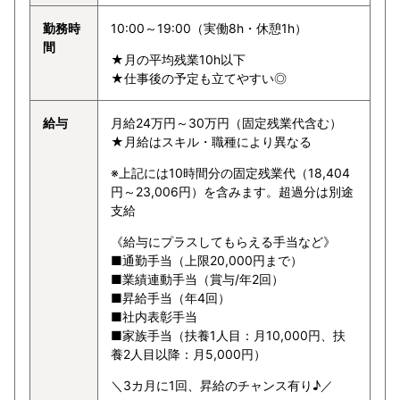
勤務時
10:00～19:00（実働8h・休憩1h）
間
★月の平均残業10h以下
★仕事後の予定も立てやすい◎
給与
月給24万円～30万円（固定残業代含む）
★月給はスキル・職種により異なる
※上記には10時間分の固定残業代（18,404
円～23,006円）を含みます。超過分は別途
支給
《給与にプラスしてもらえる手当など》
■通勤手当（上限20,000円まで）
■業績連動手当（賞与/年2回）
■昇給手当（年4回）
■社内表彰手当
■家族手当（扶養1人目：月10,000円、扶
養2人目以降：月5,000円）
＼3カ月に1回、昇給のチャンス有り♪／