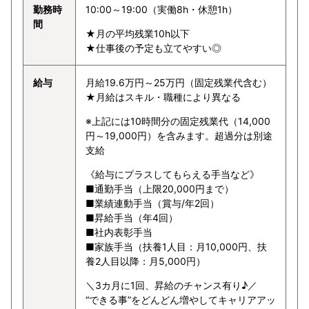
勤務時
10:00～19:00（実働8h・休憩1h）
間
★月の平均残業10h以下
★仕事後の予定も立てやすい◎
給与
月給19.6万円～25万円（固定残業代含む）
★月給はスキル・職種により異なる
※上記には10時間分の固定残業代（14,000
円～19,000円）を含みます。超過分は別途
支給
《給与にプラスしてもらえる手当など》
■通勤手当（上限20,000円まで）
■業績連動手当（賞与/年2回）
■昇給手当（年4回）
■社内表彰手当
■家族手当（扶養1人目：月10,000円、扶
養2人目以降：月5,000円）
＼3カ月に1回、昇給のチャンス有り♪／
“できる事”をどんどん増やしてキャリアアッ