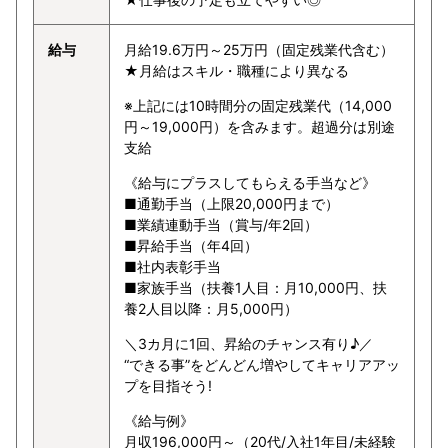
給与
月給19.6万円～25万円（固定残業代含む）
★月給はスキル・職種により異なる
※上記には10時間分の固定残業代（14,000
円～19,000円）を含みます。超過分は別途
支給
《給与にプラスしてもらえる手当など》
■通勤手当（上限20,000円まで）
■業績連動手当（賞与/年2回）
■昇給手当（年4回）
■社内表彰手当
■家族手当（扶養1人目：月10,000円、扶
養2人目以降：月5,000円）
＼3カ月に1回、昇給のチャンス有り♪／
“できる事”をどんどん増やしてキャリアアッ
プを目指そう!
《給与例》
月収196,000円～（20代/入社1年目/未経験