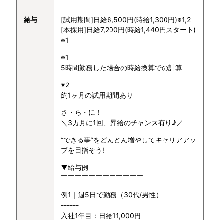
給与
[試用期間]日給6,500円(時給1,300円)※1,2
[本採用]日給7,200円(時給1,440円スタート)
※1
※1
5時間勤務した場合の時給換算での計算
※2
約1ヶ月の試用期間あり
さ・ら・に！
＼3カ月に1回、昇給のチャンス有り♪／
“できる事”をどんどん増やしてキャリアアッ
プを目指そう!
▼給与例
￣￣￣￣￣￣￣￣￣￣￣￣
例1｜週5日で勤務（30代/男性）
------
入社1年目：日給11,000円